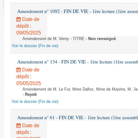
Rapports d'enquête
Rapports législatifs
Amendement n° 1092 - FIN DE VIE - 1ère lecture (1ère assemb
Rapports sur l'application des lois
Date de
Baromètre de l’application des lois
dépôt :
09/05/2025
Amendement de M. Verny - TITRE -
Non renseigné
Dossiers législatifs
Voir le dossier (Fin de vie)
Budget et sécurité sociale
Questions écrites et orales
Amendement n° 134 - FIN DE VIE - 1ère lecture (1ère assembl
Comptes rendus des débats
Date de
dépôt :
05/05/2025
Amendement de M. Le Fur, Mme Dalloz, Mme de Maistre, M. Jean-P
-
Rejeté
Voir le dossier (Fin de vie)
Amendement n° 61 - FIN DE VIE - 1ère lecture (1ère assemblé
Date de
dépôt :