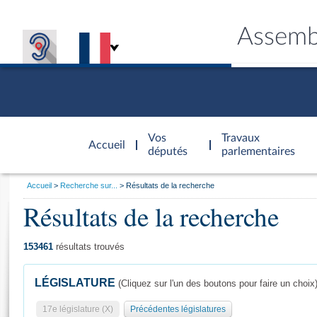
Assemb
Accèder à
la page
Vos
Travaux
Accueil
d'accueil
députés
parlementaires
Vous
Accueil
Recherche sur...
Résultats de la recherche
êtes
Résultats de la recherche
Général
ici
CONNEX
TRAVA
CONNA
DÉC
:
153461
résultats trouvés
LÉGISLATURE
(Cliquez sur l'un des boutons pour faire un choix
17e législature (X)
Précédentes législatures