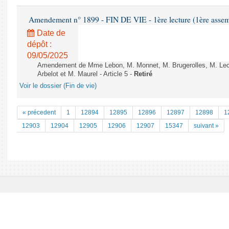
Amendement n° 1899 - FIN DE VIE - 1ère lecture (1ère assemb
Date de
dépôt :
09/05/2025
Amendement de Mme Lebon, M. Monnet, M. Brugerolles, M. Lec
Arbelot et M. Maurel - Article 5 -
Retiré
Voir le dossier (Fin de vie)
« précedent
1
12894
12895
12896
12897
12898
1
12903
12904
12905
12906
12907
15347
suivant »