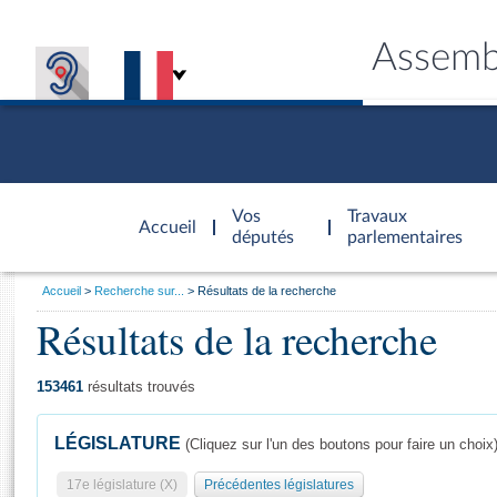
Assemb
Accèder à
la page
Vos
Travaux
Accueil
d'accueil
députés
parlementaires
Vous
Accueil
Recherche sur...
Résultats de la recherche
êtes
Résultats de la recherche
Général
ici
CONNEX
TRAVA
CONNA
DÉC
:
153461
résultats trouvés
LÉGISLATURE
(Cliquez sur l'un des boutons pour faire un choix
17e législature (X)
Précédentes législatures