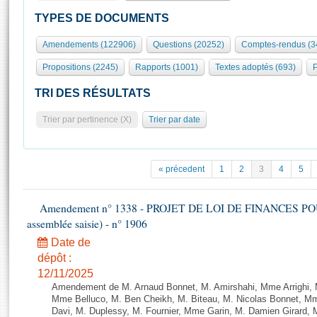
S'id
Présidence
Séance publique
Rôle et pouvoirs de l'Assemblée
Visiter l'Assemblée
TYPES DE DOCUMENTS
Fiches « Connaissance de l’Assemblée »
577 députés
Commissions et autres organes
Visite virtuelle du palais Bourbon
Amendements (122906)
Questions (20252)
Comptes-rendus (3
Organisation de l'Assemblée
Groupes politiques
Europe et International
Assister à une séance
Mot
Propositions (2245)
Rapports (1001)
Textes adoptés (693)
P
Présidence
Conférence des Présidents
Bureau
Collège des Ques
Élections législatives
Contrôle et évaluation
Accès des chercheurs à l’Assemblée
TRI DES RÉSULTATS
Congrès
Les évènements
S'inscrire
Trier par pertinence (X)
Trier par date
Pétitions
Statistiques et chiffres clés
Transparence et déontologie
Vous n'ave
Patrimoine
E
Documents de référence
« précedent
1
2
3
4
5
La Bibliothèque
( Constitution | Règlement de l'Assemblée ... )
Documents parlementaires
Les archives
Amendement n° 1338 - PROJET DE LOI DE FINANCES POUR 2
Projets de loi
Contacts et plan d'accès
assemblée saisie) - n° 1906
Propositions de loi
Histoire
Photos libres de droit
Date de
Amendements
Juniors
dépôt :
Textes adoptés
12/11/2025
Anciennes législatures
Amendement de M. Arnaud Bonnet, M. Amirshahi, Mme Arrighi, 
Liens vers les sites publics
Mme Belluco, M. Ben Cheikh, M. Biteau, M. Nicolas Bonnet, Mm
Rapports d'information
Davi, M. Duplessy, M. Fournier, Mme Garin, M. Damien Girard,