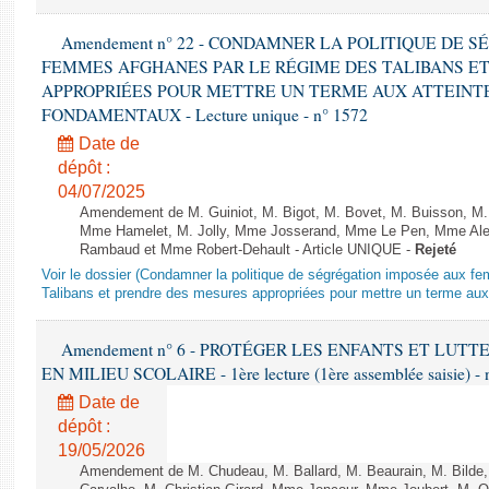
Amendement n° 22 - CONDAMNER LA POLITIQUE DE 
FEMMES AFGHANES PAR LE RÉGIME DES TALIBANS E
APPROPRIÉES POUR METTRE UN TERME AUX ATTEINTE
FONDAMENTAUX - Lecture unique - n° 1572
Date de
dépôt :
04/07/2025
Amendement de M. Guiniot, M. Bigot, M. Bovet, M. Buisson, M.
Mme Hamelet, M. Jolly, Mme Josserand, Mme Le Pen, Mme Alex
Rambaud et Mme Robert-Dehault - Article UNIQUE -
Rejeté
Voir le dossier (Condamner la politique de ségrégation imposée aux f
Talibans et prendre des mesures appropriées pour mettre un terme aux 
Amendement n° 6 - PROTÉGER LES ENFANTS ET LUT
EN MILIEU SCOLAIRE - 1ère lecture (1ère assemblée saisie) - 
Date de
dépôt :
19/05/2026
Amendement de M. Chudeau, M. Ballard, M. Beaurain, M. Bilde