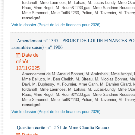
Rapports d'enquête
Iordanoff, Mme Laernoes, M. Lahais, M. Lucas-Lundy, Mme Oz
Raux, Mme Regol, M. Roum&#233;gas, Mme Sandrine Rousseau
Rapports législatifs
Mme Simonnet, Mme Taill&#233;-Polian, M. Tavernier, M. Thierry
Rapports sur l'application des lois
renseigné
Baromètre de l’application des lois
Voir le dossier (Projet de loi de finances pour 2026)
Amendement n° 1337 - PROJET DE LOI DE FINANCES POUR 2
Dossiers législatifs
assemblée saisie) - n° 1906
Budget et sécurité sociale
Date de
Questions écrites et orales
dépôt :
Comptes rendus des débats
12/11/2025
Amendement de M. Arnaud Bonnet, M. Amirshahi, Mme Arrighi, 
Mme Belluco, M. Ben Cheikh, M. Biteau, M. Nicolas Bonnet, Mm
Davi, M. Duplessy, M. Fournier, Mme Garin, M. Damien Girard,
Iordanoff, Mme Laernoes, M. Lahais, M. Lucas-Lundy, Mme Oz
Raux, Mme Regol, M. Roum&#233;gas, Mme Sandrine Rousseau
Mme Simonnet, Mme Taill&#233;-Polian, M. Tavernier, M. Thierry
renseigné
Voir le dossier (Projet de loi de finances pour 2026)
Question écrite n° 1551 de Mme Claudia Rouaux