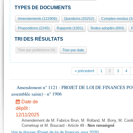
S'id
Présidence
Séance publique
Rôle et pouvoirs de l'Assemblée
Visiter l'Assemblée
TYPES DE DOCUMENTS
Fiches « Connaissance de l’Assemblée »
577 députés
Commissions et autres organes
Visite virtuelle du palais Bourbon
Amendements (122906)
Questions (20252)
Comptes-rendus (3
Organisation de l'Assemblée
Groupes politiques
Europe et International
Assister à une séance
Mot
Propositions (2245)
Rapports (1001)
Textes adoptés (693)
P
Présidence
Conférence des Présidents
Bureau
Collège des Ques
Élections législatives
Contrôle et évaluation
Accès des chercheurs à l’Assemblée
TRI DES RÉSULTATS
Congrès
Les évènements
S'inscrire
Trier par pertinence (X)
Trier par date
Pétitions
Statistiques et chiffres clés
Transparence et déontologie
Vous n'ave
Patrimoine
E
Documents de référence
« précedent
1
2
3
4
La Bibliothèque
( Constitution | Règlement de l'Assemblée ... )
Documents parlementaires
Les archives
Amendement n° 1121 - PROJET DE LOI DE FINANCES POUR 2
Projets de loi
Contacts et plan d'accès
assemblée saisie) - n° 1906
Propositions de loi
Histoire
Photos libres de droit
Date de
Amendements
Juniors
dépôt :
Textes adoptés
12/11/2025
Anciennes législatures
Amendement de M. Fabrice Brun, M. Rolland, M. Bony, M. Cord
Liens vers les sites publics
Corneloup et M. Boucard - Article 49 -
Non renseigné
Rapports d'information
Voir le dossier (Projet de loi de finances pour 2026)