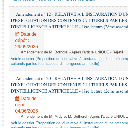
Rapports d'enquête
Rapports législatifs
Amendement n° 12 - RELATIVE À L'INSTAURATION D'
Rapports sur l'application des lois
D'EXPLOITATION DES CONTENUS CULTURELS PAR LES
Baromètre de l’application des lois
D'INTELLIGENCE ARTIFICIELLE - 1ère lecture (2ème assemblé
Date de
Dossiers législatifs
dépôt :
Budget et sécurité sociale
29/05/2026
Amendement de M. Bothorel - Après l'article UNIQUE -
Rejeté
Questions écrites et orales
Voir le dossier (Proposition de loi relative à l’instauration d’une présom
Comptes rendus des débats
culturels par les fournisseurs d’intelligence artificielle)
Amendement n° 20 - RELATIVE À L'INSTAURATION D'
D'EXPLOITATION DES CONTENUS CULTURELS PAR LES
D'INTELLIGENCE ARTIFICIELLE - 1ère lecture (2ème assemblé
Date de
dépôt :
04/06/2026
Amendement de M. Midy et M. Bothorel - Après l'article UNIQUE
Voir le dossier (Proposition de loi relative à l’instauration d’une présom