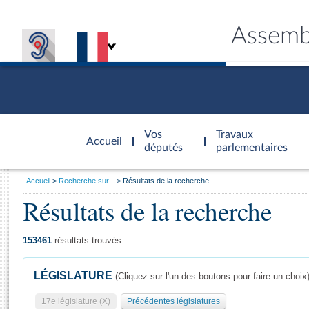
Assemb
Accèder à
la page
Vos
Travaux
Accueil
d'accueil
députés
parlementaires
Vous
Accueil
Recherche sur...
Résultats de la recherche
êtes
Résultats de la recherche
Général
ici
CONNEX
TRAVA
CONNA
DÉC
:
153461
résultats trouvés
LÉGISLATURE
(Cliquez sur l'un des boutons pour faire un choix
17e législature (X)
Précédentes législatures