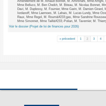
Amendement de M. Arnaud Bonnet, M. Amirshahi, Mme Arrighi, 
Mme Belluco, M. Ben Cheikh, M. Biteau, M. Nicolas Bonnet, Mm
Davi, M. Duplessy, M. Fournier, Mme Garin, M. Damien Girard,
Iordanoff, Mme Laernoes, M. Lahais, M. Lucas-Lundy, Mme Oz
Raux, Mme Regol, M. Roum&#233;gas, Mme Sandrine Rousseau
Mme Simonnet, Mme Taill&#233;-Polian, M. Tavernier, M. Thierry
Voir le dossier (Projet de loi de finances pour 2026)
« précedent
1
2
3
4