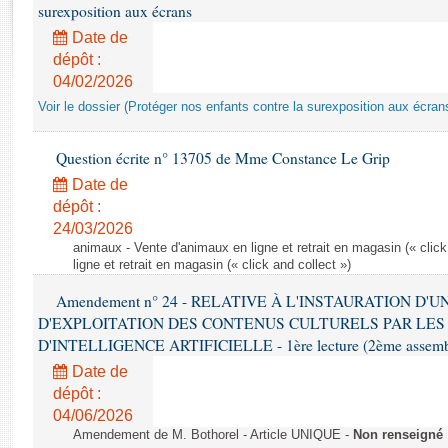
Rapports d'enquête
surexposition aux écrans
Rapports législatifs
Date de
Rapports sur l'application des lois
dépôt :
Baromètre de l’application des lois
04/02/2026
Voir le dossier (Protéger nos enfants contre la surexposition aux écran
Dossiers législatifs
Question écrite n° 13705 de Mme Constance Le Grip
Budget et sécurité sociale
Date de
Questions écrites et orales
dépôt :
Comptes rendus des débats
24/03/2026
animaux - Vente d'animaux en ligne et retrait en magasin (« click
ligne et retrait en magasin (« click and collect »)
Amendement n° 24 - RELATIVE À L'INSTAURATION D'
D'EXPLOITATION DES CONTENUS CULTURELS PAR LES
D'INTELLIGENCE ARTIFICIELLE - 1ère lecture (2ème assemblé
Date de
dépôt :
04/06/2026
Amendement de M. Bothorel - Article UNIQUE -
Non renseigné