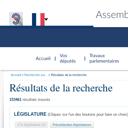
Assemb
Accèder à
la page
Vos
Travaux
Accueil
d'accueil
députés
parlementaires
Vous
Accueil
Recherche sur...
Résultats de la recherche
êtes
Résultats de la recherche
Général
ici
CONNEX
TRAVA
CONNA
DÉC
:
153461
résultats trouvés
LÉGISLATURE
(Cliquez sur l'un des boutons pour faire un choix
17e législature (X)
Précédentes législatures