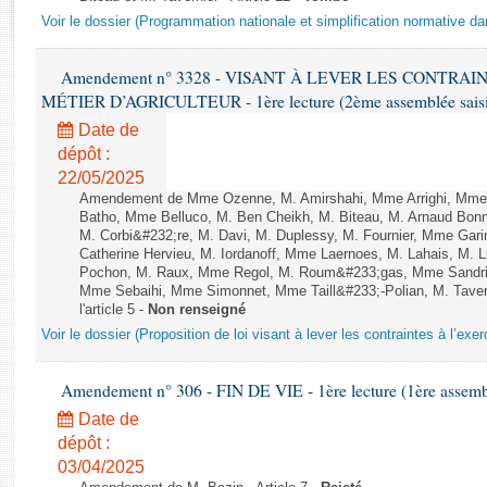
Rapports d'enquête
Voir le dossier (Programmation nationale et simplification normative d
Rapports législatifs
Rapports sur l'application des lois
Amendement n° 3328 - VISANT À LEVER LES CONTRAI
Baromètre de l’application des lois
MÉTIER D’AGRICULTEUR - 1ère lecture (2ème assemblée saisie
Date de
Dossiers législatifs
dépôt :
Budget et sécurité sociale
22/05/2025
Amendement de Mme Ozenne, M. Amirshahi, Mme Arrighi, Mme 
Questions écrites et orales
Batho, Mme Belluco, M. Ben Cheikh, M. Biteau, M. Arnaud Bonn
Comptes rendus des débats
M. Corbi&#232;re, M. Davi, M. Duplessy, M. Fournier, Mme Gar
Catherine Hervieu, M. Iordanoff, Mme Laernoes, M. Lahais, M.
Pochon, M. Raux, Mme Regol, M. Roum&#233;gas, Mme Sandri
Mme Sebaihi, Mme Simonnet, Mme Taill&#233;-Polian, M. Tavern
l'article 5 -
Non renseigné
Voir le dossier (Proposition de loi visant à lever les contraintes à l’exer
Amendement n° 306 - FIN DE VIE - 1ère lecture (1ère assembl
Date de
dépôt :
03/04/2025