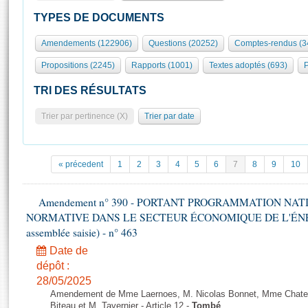
S'id
Présidence
Séance publique
Rôle et pouvoirs de l'Assemblée
Visiter l'Assemblée
TYPES DE DOCUMENTS
Fiches « Connaissance de l’Assemblée »
577 députés
Commissions et autres organes
Visite virtuelle du palais Bourbon
Amendements (122906)
Questions (20252)
Comptes-rendus (3
Organisation de l'Assemblée
Groupes politiques
Europe et International
Assister à une séance
Mot
Propositions (2245)
Rapports (1001)
Textes adoptés (693)
P
Présidence
Conférence des Présidents
Bureau
Collège des Ques
Élections législatives
Contrôle et évaluation
Accès des chercheurs à l’Assemblée
TRI DES RÉSULTATS
Congrès
Les évènements
S'inscrire
Trier par pertinence (X)
Trier par date
Pétitions
Statistiques et chiffres clés
Transparence et déontologie
Vous n'ave
Patrimoine
E
Documents de référence
« précedent
1
2
3
4
5
6
7
8
9
10
La Bibliothèque
( Constitution | Règlement de l'Assemblée ... )
Documents parlementaires
Les archives
Amendement n° 390 - PORTANT PROGRAMMATION NAT
Projets de loi
Contacts et plan d'accès
NORMATIVE DANS LE SECTEUR ÉCONOMIQUE DE L'ÉNERGIE
Propositions de loi
Histoire
assemblée saisie) - n° 463
Photos libres de droit
Amendements
Juniors
Date de
Textes adoptés
dépôt :
Anciennes législatures
28/05/2025
Liens vers les sites publics
Rapports d'information
Amendement de Mme Laernoes, M. Nicolas Bonnet, Mme Chatela
Biteau et M. Tavernier - Article 12 -
Tombé