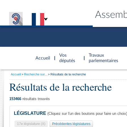
Assemb
Accèder à
la page
Vos
Travaux
Accueil
d'accueil
députés
parlementaires
Vous
Accueil
Recherche sur...
Résultats de la recherche
êtes
Résultats de la recherche
Général
ici
CONNEX
TRAVA
CONNA
DÉC
:
153466
résultats trouvés
LÉGISLATURE
(Cliquez sur l'un des boutons pour faire un choix
17e législature (X)
Précédentes législatures