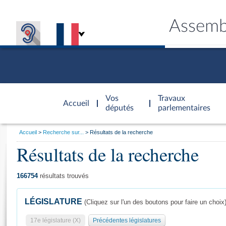
Assemb
Accèder à
la page
Vos
Travaux
Accueil
d'accueil
députés
parlementaires
Vous
Accueil
Recherche sur...
Résultats de la recherche
êtes
Résultats de la recherche
Général
ici
CONNEX
TRAVA
CONNA
DÉC
:
166754
résultats trouvés
LÉGISLATURE
(Cliquez sur l'un des boutons pour faire un choix
17e législature (X)
Précédentes législatures