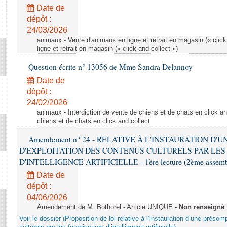
Rapports d'enquête
Date de
Rapports législatifs
dépôt :
Rapports sur l'application des lois
24/03/2026
Baromètre de l’application des lois
animaux - Vente d'animaux en ligne et retrait en magasin (« click
ligne et retrait en magasin (« click and collect »)
Question écrite n° 13056 de Mme Sandra Delannoy
Dossiers législatifs
Date de
Budget et sécurité sociale
dépôt :
Questions écrites et orales
24/02/2026
Comptes rendus des débats
animaux - Interdiction de vente de chiens et de chats en click and
chiens et de chats en click and collect
Amendement n° 24 - RELATIVE À L'INSTAURATION D'
D'EXPLOITATION DES CONTENUS CULTURELS PAR LES
D'INTELLIGENCE ARTIFICIELLE - 1ère lecture (2ème assemblé
Date de
dépôt :
04/06/2026
Amendement de M. Bothorel - Article UNIQUE -
Non renseigné
Voir le dossier (Proposition de loi relative à l’instauration d’une présom