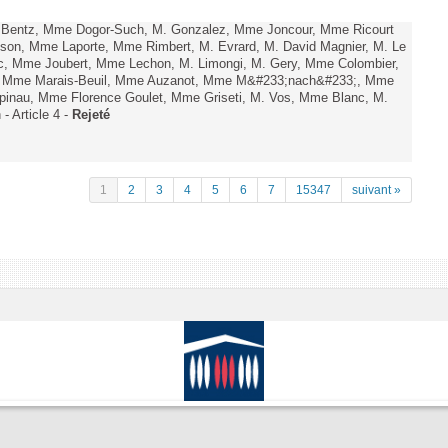
. Bentz, Mme Dogor-Such, M. Gonzalez, Mme Joncour, Mme Ricourt
Tesson, Mme Laporte, Mme Rimbert, M. Evrard, M. David Magnier, M. Le
c, Mme Joubert, Mme Lechon, M. Limongi, M. Gery, Mme Colombier,
rd, Mme Marais-Beuil, Mme Auzanot, Mme M&#233;nach&#233;, Mme
;pinau, Mme Florence Goulet, Mme Griseti, M. Vos, Mme Blanc, M.
- Article 4 -
Rejeté
1
2
3
4
5
6
7
15347
suivant »