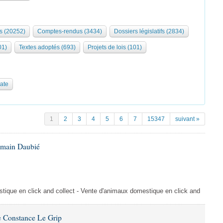
s (20252)
Comptes-rendus (3434)
Dossiers législatifs (2834)
01)
Textes adoptés (693)
Projets de lois (101)
date
1
2
3
4
5
6
7
15347
suivant »
omain Daubié
ique en click and collect - Vente d'animaux domestique en click and
 Constance Le Grip