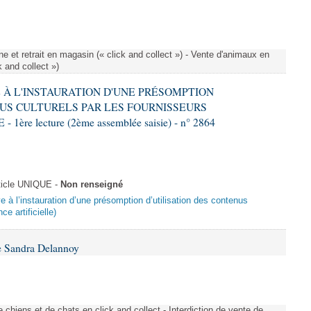
e et retrait en magasin (« click and collect ») - Vente d'animaux en
k and collect »)
VE À L'INSTAURATION D'UNE PRÉSOMPTION
US CULTURELS PAR LES FOURNISSEURS
re lecture (2ème assemblée saisie) - n° 2864
ticle UNIQUE -
Non renseigné
ive à l’instauration d’une présomption d’utilisation des contenus
ce artificielle)
e Sandra Delannoy
 chiens et de chats en click and collect - Interdiction de vente de