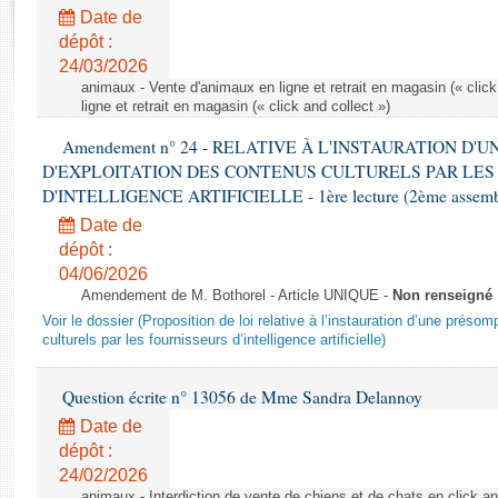
Rapports d'enquête
Date de
Rapports législatifs
dépôt :
Rapports sur l'application des lois
24/03/2026
Baromètre de l’application des lois
animaux - Vente d'animaux en ligne et retrait en magasin (« click
ligne et retrait en magasin (« click and collect »)
Amendement n° 24 - RELATIVE À L'INSTAURATION D'
Dossiers législatifs
D'EXPLOITATION DES CONTENUS CULTURELS PAR LES
Budget et sécurité sociale
D'INTELLIGENCE ARTIFICIELLE - 1ère lecture (2ème assemblé
Questions écrites et orales
Date de
Comptes rendus des débats
dépôt :
04/06/2026
Amendement de M. Bothorel - Article UNIQUE -
Non renseigné
Voir le dossier (Proposition de loi relative à l’instauration d’une présom
culturels par les fournisseurs d’intelligence artificielle)
Question écrite n° 13056 de Mme Sandra Delannoy
Date de
dépôt :
24/02/2026
animaux - Interdiction de vente de chiens et de chats en click and