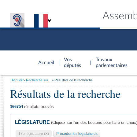
Assemb
Accèder à
la page
Vos
Travaux
Accueil
d'accueil
députés
parlementaires
Vous
Accueil
Recherche sur...
Résultats de la recherche
êtes
Résultats de la recherche
Général
ici
CONNEX
TRAVA
CONNA
DÉC
:
166754
résultats trouvés
LÉGISLATURE
(Cliquez sur l'un des boutons pour faire un choix
17e législature (X)
Précédentes législatures