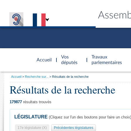
Assemb
Accèder à
la page
Vos
Travaux
Accueil
d'accueil
députés
parlementaires
Vous
Accueil
Recherche sur...
Résultats de la recherche
êtes
Résultats de la recherche
Général
ici
CONNEX
TRAVA
CONNA
DÉC
:
179877
résultats trouvés
LÉGISLATURE
(Cliquez sur l'un des boutons pour faire un choix
17e législature (X)
Précédentes législatures