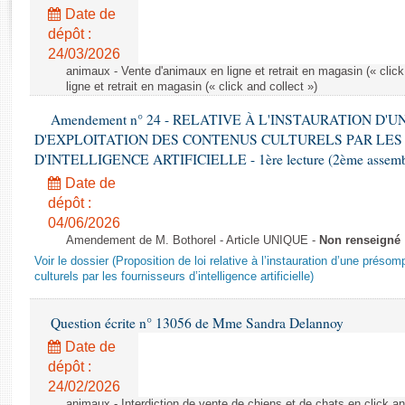
Rapports d'enquête
Date de
Rapports législatifs
dépôt :
Rapports sur l'application des lois
24/03/2026
Baromètre de l’application des lois
animaux - Vente d'animaux en ligne et retrait en magasin (« click
ligne et retrait en magasin (« click and collect »)
Amendement n° 24 - RELATIVE À L'INSTAURATION D'
Dossiers législatifs
D'EXPLOITATION DES CONTENUS CULTURELS PAR LES
Budget et sécurité sociale
D'INTELLIGENCE ARTIFICIELLE - 1ère lecture (2ème assemblé
Questions écrites et orales
Date de
Comptes rendus des débats
dépôt :
04/06/2026
Amendement de M. Bothorel - Article UNIQUE -
Non renseigné
Voir le dossier (Proposition de loi relative à l’instauration d’une présom
culturels par les fournisseurs d’intelligence artificielle)
Question écrite n° 13056 de Mme Sandra Delannoy
Date de
dépôt :
24/02/2026
animaux - Interdiction de vente de chiens et de chats en click and