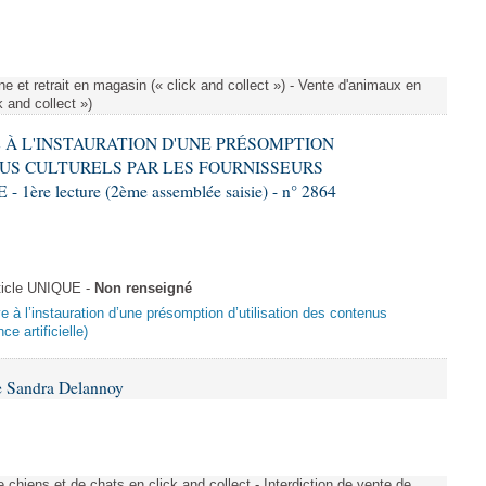
e et retrait en magasin (« click and collect ») - Vente d'animaux en
k and collect »)
VE À L'INSTAURATION D'UNE PRÉSOMPTION
US CULTURELS PAR LES FOURNISSEURS
re lecture (2ème assemblée saisie) - n° 2864
ticle UNIQUE -
Non renseigné
ive à l’instauration d’une présomption d’utilisation des contenus
ce artificielle)
e Sandra Delannoy
 chiens et de chats en click and collect - Interdiction de vente de