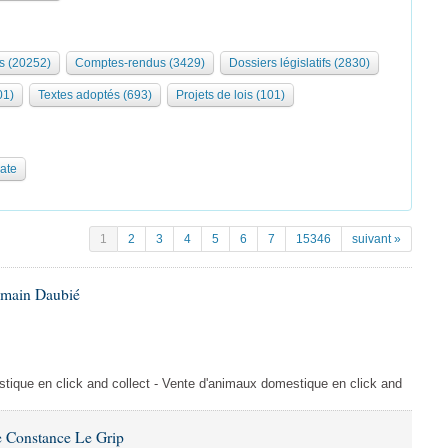
s (20252)
Comptes-rendus (3429)
Dossiers législatifs (2830)
01)
Textes adoptés (693)
Projets de lois (101)
date
1
2
3
4
5
6
7
15346
suivant »
omain Daubié
ique en click and collect - Vente d'animaux domestique en click and
 Constance Le Grip