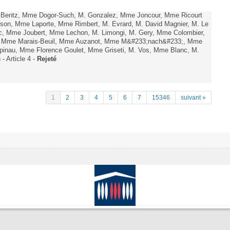
. Bentz, Mme Dogor-Such, M. Gonzalez, Mme Joncour, Mme Ricourt
Tesson, Mme Laporte, Mme Rimbert, M. Evrard, M. David Magnier, M. Le
c, Mme Joubert, Mme Lechon, M. Limongi, M. Gery, Mme Colombier,
rd, Mme Marais-Beuil, Mme Auzanot, Mme M&#233;nach&#233;, Mme
;pinau, Mme Florence Goulet, Mme Griseti, M. Vos, Mme Blanc, M.
- Article 4 -
Rejeté
1
2
3
4
5
6
7
15346
suivant »