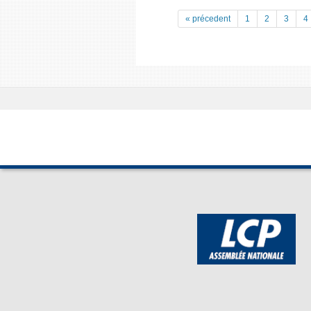
« précedent
1
2
3
4