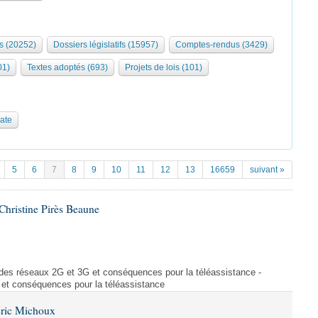
s (20252)
Dossiers législatifs (15957)
Comptes-rendus (3429)
01)
Textes adoptés (693)
Projets de lois (101)
date
5
6
7
8
9
10
11
12
13
16659
suivant »
hristine Pirès Beaune
des réseaux 2G et 3G et conséquences pour la téléassistance -
et conséquences pour la téléassistance
Éric Michoux