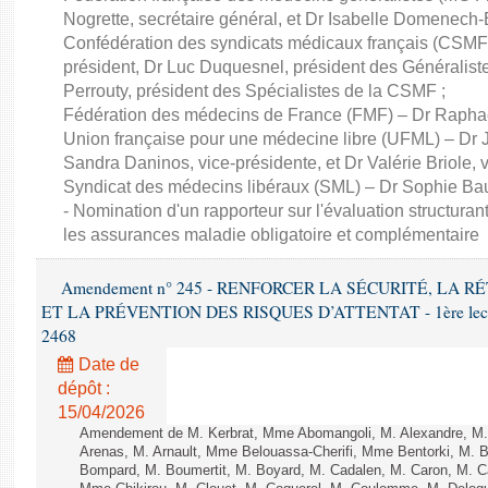
Nogrette, secrétaire général, et Dr Isabelle Domenech-B
Confédération des syndicats médicaux français (CSMF)
président, Dr Luc Duquesnel, président des Généralist
Perrouty, président des Spécialistes de la CSMF ;
Fédération des médecins de France (FMF) – Dr Raphaël
Union française pour une médecine libre (UFML) – Dr J
Sandra Daninos, vice-présidente, et Dr Valérie Briole, v
Syndicat des médecins libéraux (SML) – Dr Sophie Bau
- Nomination d'un rapporteur sur l'évaluation structurante
les assurances maladie obligatoire et complémentaire
Amendement n° 245 - RENFORCER LA SÉCURITÉ, LA 
ET LA PRÉVENTION DES RISQUES D’ATTENTAT - 1ère lecture 
2468
Date de
dépôt :
15/04/2026
Amendement de M. Kerbrat, Mme Abomangoli, M. Alexandre, M
Arenas, M. Arnault, Mme Belouassa-Cherifi, Mme Bentorki, M. Be
Bompard, M. Boumertit, M. Boyard, M. Cadalen, M. Caron, M. C