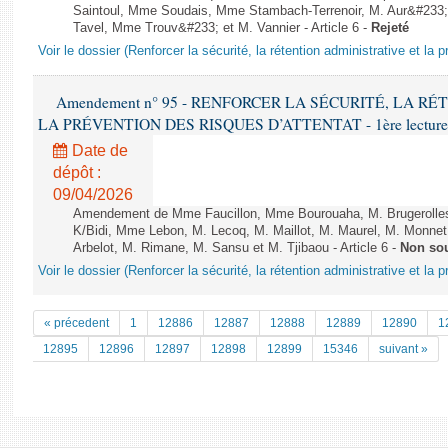
Saintoul, Mme Soudais, Mme Stambach-Terrenoir, M. Aur&#233;
Tavel, Mme Trouv&#233; et M. Vannier - Article 6 -
Rejeté
Voir le dossier (Renforcer la sécurité, la rétention administrative et la 
Amendement n° 95 - RENFORCER LA SÉCURITÉ, LA R
LA PRÉVENTION DES RISQUES D’ATTENTAT - 1ère lecture (1èr
Date de
dépôt :
09/04/2026
Amendement de Mme Faucillon, Mme Bourouaha, M. Brugerolle
K/Bidi, Mme Lebon, M. Lecoq, M. Maillot, M. Maurel, M. Monne
Arbelot, M. Rimane, M. Sansu et M. Tjibaou - Article 6 -
Non so
Voir le dossier (Renforcer la sécurité, la rétention administrative et la 
« précedent
1
12886
12887
12888
12889
12890
1
12895
12896
12897
12898
12899
15346
suivant »