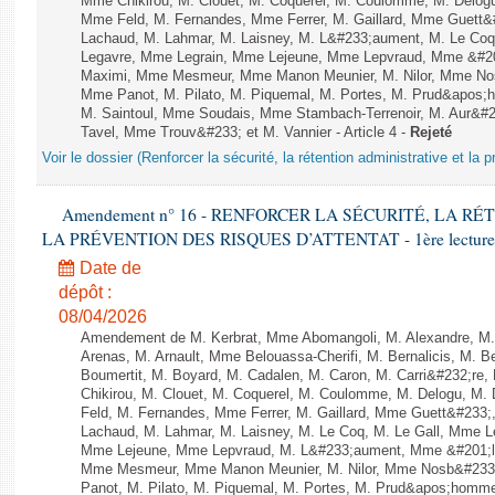
Mme Chikirou, M. Clouet, M. Coquerel, M. Coulomme, M. Delog
Mme Feld, M. Fernandes, Mme Ferrer, M. Gaillard, Mme Guet
Lachaud, M. Lahmar, M. Laisney, M. L&#233;aument, M. Le Coq
Legavre, Mme Legrain, Mme Lejeune, Mme Lepvraud, Mme &#20
Maximi, Mme Mesmeur, Mme Manon Meunier, M. Nilor, Mme N
Mme Panot, M. Pilato, M. Piquemal, M. Portes, M. Prud&apos;h
M. Saintoul, Mme Soudais, Mme Stambach-Terrenoir, M. Aur&#2
Tavel, Mme Trouv&#233; et M. Vannier - Article 4 -
Rejeté
Voir le dossier (Renforcer la sécurité, la rétention administrative et la 
Amendement n° 16 - RENFORCER LA SÉCURITÉ, LA R
LA PRÉVENTION DES RISQUES D’ATTENTAT - 1ère lecture (1èr
Date de
dépôt :
08/04/2026
Amendement de M. Kerbrat, Mme Abomangoli, M. Alexandre, M
Arenas, M. Arnault, Mme Belouassa-Cherifi, M. Bernalicis, M. 
Boumertit, M. Boyard, M. Cadalen, M. Caron, M. Carri&#232;re
Chikirou, M. Clouet, M. Coquerel, M. Coulomme, M. Delogu, M
Feld, M. Fernandes, Mme Ferrer, M. Gaillard, Mme Guett&#23
Lachaud, M. Lahmar, M. Laisney, M. Le Coq, M. Le Gall, Mme L
Mme Lejeune, Mme Lepvraud, M. L&#233;aument, Mme &#201;li
Mme Mesmeur, Mme Manon Meunier, M. Nilor, Mme Nosb&#23
Panot, M. Pilato, M. Piquemal, M. Portes, M. Prud&apos;homme