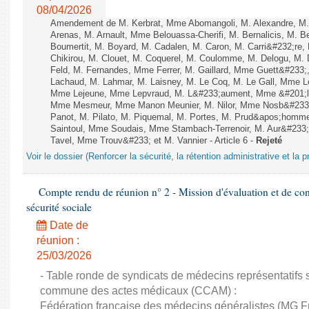
08/04/2026
Amendement de M. Kerbrat, Mme Abomangoli, M. Alexandre, M
Arenas, M. Arnault, Mme Belouassa-Cherifi, M. Bernalicis, M. 
Boumertit, M. Boyard, M. Cadalen, M. Caron, M. Carri&#232;re
Chikirou, M. Clouet, M. Coquerel, M. Coulomme, M. Delogu, M
Feld, M. Fernandes, Mme Ferrer, M. Gaillard, Mme Guett&#23
Lachaud, M. Lahmar, M. Laisney, M. Le Coq, M. Le Gall, Mme L
Mme Lejeune, Mme Lepvraud, M. L&#233;aument, Mme &#201;li
Mme Mesmeur, Mme Manon Meunier, M. Nilor, Mme Nosb&#23
Panot, M. Pilato, M. Piquemal, M. Portes, M. Prud&apos;homme
Saintoul, Mme Soudais, Mme Stambach-Terrenoir, M. Aur&#233;
Tavel, Mme Trouv&#233; et M. Vannier - Article 6 -
Rejeté
Voir le dossier (Renforcer la sécurité, la rétention administrative et la 
Compte rendu de réunion n° 2 - Mission d'évaluation et de cont
sécurité sociale
Date de
réunion :
25/03/2026
- Table ronde de syndicats de médecins représentatifs su
commune des actes médicaux (CCAM) :
Fédération française des médecins généralistes (MG F