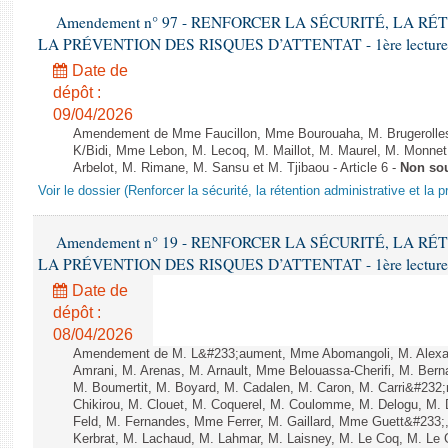
Amendement n° 97 - RENFORCER LA SÉCURITÉ, LA R
LA PRÉVENTION DES RISQUES D’ATTENTAT - 1ère lecture (1èr
Date de
dépôt :
09/04/2026
Amendement de Mme Faucillon, Mme Bourouaha, M. Brugerolle
K/Bidi, Mme Lebon, M. Lecoq, M. Maillot, M. Maurel, M. Monne
Arbelot, M. Rimane, M. Sansu et M. Tjibaou - Article 6 -
Non so
Voir le dossier (Renforcer la sécurité, la rétention administrative et la 
Amendement n° 19 - RENFORCER LA SÉCURITÉ, LA R
LA PRÉVENTION DES RISQUES D’ATTENTAT - 1ère lecture (1èr
Date de
dépôt :
08/04/2026
Amendement de M. L&#233;aument, Mme Abomangoli, M. Alex
Amrani, M. Arenas, M. Arnault, Mme Belouassa-Cherifi, M. Bern
M. Boumertit, M. Boyard, M. Cadalen, M. Caron, M. Carri&#232
Chikirou, M. Clouet, M. Coquerel, M. Coulomme, M. Delogu, M
Feld, M. Fernandes, Mme Ferrer, M. Gaillard, Mme Guett&#23
Kerbrat, M. Lachaud, M. Lahmar, M. Laisney, M. Le Coq, M. Le