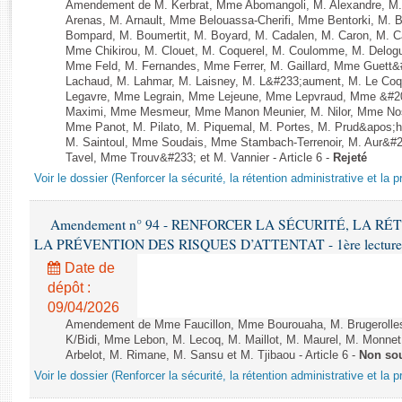
Rapports d'enquête
Amendement de M. Kerbrat, Mme Abomangoli, M. Alexandre, M
Arenas, M. Arnault, Mme Belouassa-Cherifi, Mme Bentorki, M. Be
Rapports législatifs
Bompard, M. Boumertit, M. Boyard, M. Cadalen, M. Caron, M. C
Rapports sur l'application des lois
Mme Chikirou, M. Clouet, M. Coquerel, M. Coulomme, M. Delog
Mme Feld, M. Fernandes, Mme Ferrer, M. Gaillard, Mme Guet
Baromètre de l’application des lois
Lachaud, M. Lahmar, M. Laisney, M. L&#233;aument, M. Le Coq
Legavre, Mme Legrain, Mme Lejeune, Mme Lepvraud, Mme &#20
Maximi, Mme Mesmeur, Mme Manon Meunier, M. Nilor, Mme N
Dossiers législatifs
Mme Panot, M. Pilato, M. Piquemal, M. Portes, M. Prud&apos;h
M. Saintoul, Mme Soudais, Mme Stambach-Terrenoir, M. Aur&#2
Budget et sécurité sociale
Tavel, Mme Trouv&#233; et M. Vannier - Article 6 -
Rejeté
Questions écrites et orales
Voir le dossier (Renforcer la sécurité, la rétention administrative et la 
Comptes rendus des débats
Amendement n° 94 - RENFORCER LA SÉCURITÉ, LA R
LA PRÉVENTION DES RISQUES D’ATTENTAT - 1ère lecture (1èr
Date de
dépôt :
09/04/2026
Amendement de Mme Faucillon, Mme Bourouaha, M. Brugerolle
K/Bidi, Mme Lebon, M. Lecoq, M. Maillot, M. Maurel, M. Monne
Arbelot, M. Rimane, M. Sansu et M. Tjibaou - Article 6 -
Non so
Voir le dossier (Renforcer la sécurité, la rétention administrative et la 