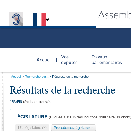
Assemb
Accèder à
la page
Vos
Travaux
Accueil
d'accueil
députés
parlementaires
Vous
Accueil
Recherche sur...
Résultats de la recherche
êtes
Résultats de la recherche
Général
ici
CONNEX
TRAVA
CONNA
DÉC
:
153456
résultats trouvés
LÉGISLATURE
(Cliquez sur l'un des boutons pour faire un choix
17e législature (X)
Précédentes législatures