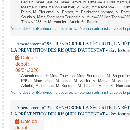
Legrain, Mme Lejeune, Mme Lepvraud, Mme &#201;lisa Martin
Mesmeur, Mme Manon Meunier, M. Nilor, Mme Nosb&#233;, Mm
Pilato, M. Piquemal, M. Portes, M. Prud&apos;homme, M. Raten
Soudais, Mme Stambach-Terrenoir, M. Aur&#233;lien Tach&#233
Trouv&#233; et M. Vannier - Article 6 -
Rejeté
Voir le dossier (Renforcer la sécurité, la rétention administrative et la 
Amendement n° 96 - RENFORCER LA SÉCURITÉ, LA R
LA PRÉVENTION DES RISQUES D’ATTENTAT - 1ère lecture (1èr
Date de
dépôt :
09/04/2026
Amendement de Mme Faucillon, Mme Bourouaha, M. Brugerolle
K/Bidi, Mme Lebon, M. Lecoq, M. Maillot, M. Maurel, M. Monne
Arbelot, M. Rimane, M. Sansu et M. Tjibaou - Article 6 -
Non so
Voir le dossier (Renforcer la sécurité, la rétention administrative et la 
Amendement n° 22 - RENFORCER LA SÉCURITÉ, LA R
LA PRÉVENTION DES RISQUES D’ATTENTAT - 1ère lecture (1èr
Date de
dépôt :