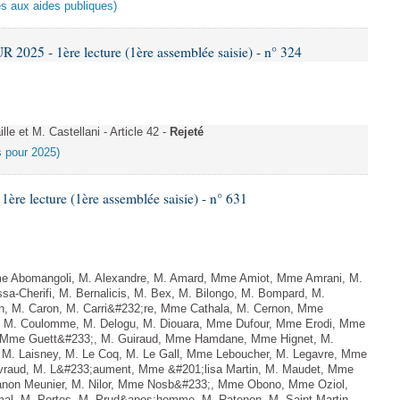
es aux aides publiques)
025 - 1ère lecture (1ère assemblée saisie) - n° 324
e et M. Castellani - Article 42 -
Rejeté
es pour 2025)
e lecture (1ère assemblée saisie) - n° 631
 Abomangoli, M. Alexandre, M. Amard, Mme Amiot, Mme Amrani, M.
sa-Cherifi, M. Bernalicis, M. Bex, M. Bilongo, M. Bompard, M.
en, M. Caron, M. Carri&#232;re, Mme Cathala, M. Cernon, Mme
el, M. Coulomme, M. Delogu, M. Diouara, Mme Dufour, Mme Erodi, Mme
d, Mme Guett&#233;, M. Guiraud, Mme Hamdane, Mme Hignet, M.
, M. Laisney, M. Le Coq, M. Le Gall, Mme Leboucher, M. Legavre, Mme
vraud, M. L&#233;aument, Mme &#201;lisa Martin, M. Maudet, Mme
on Meunier, M. Nilor, Mme Nosb&#233;, Mme Obono, Mme Oziol,