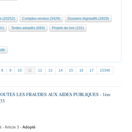
s (20252)
Comptes-rendus (3429)
Dossiers législatifs (2829)
01)
Textes adoptés (693)
Projets de lois (101)
date
8
9
10
11
12
13
14
15
16
17
15346
 TOUTES LES FRAUDES AUX AIDES PUBLIQUES - 1ère
633
- Article 3 -
Adopté