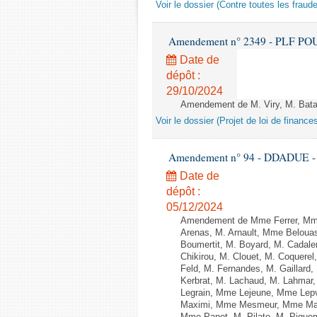
Voir le dossier (Contre toutes les fraud
Amendement n° 2349 - PLF POUR 2
Date de
dépôt :
29/10/2024
Amendement de M. Viry, M. Bataill
Voir le dossier (Projet de loi de financ
Amendement n° 94 - DDADUE - 1èr
Date de
dépôt :
05/12/2024
Amendement de Mme Ferrer, Mme
Arenas, M. Arnault, Mme Belouas
Boumertit, M. Boyard, M. Cadal
Chikirou, M. Clouet, M. Coquer
Feld, M. Fernandes, M. Gaillar
Kerbrat, M. Lachaud, M. Lahmar
Legrain, Mme Lejeune, Mme Lep
Maximi, Mme Mesmeur, Mme Man