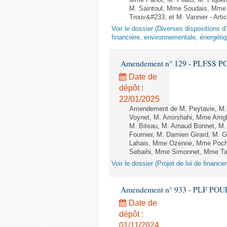
Mme Panot, M. Pilato, M. Pique
M. Saintoul, Mme Soudais, Mme 
Trouv&#233; et M. Vannier - Artic
Voir le dossier (Diverses dispositions 
financière, environnementale, énergétiq
Amendement n° 129 - PLFSS POU
Date de
dépôt :
22/01/2025
Amendement de M. Peytavie, M.
Voynet, M. Amirshahi, Mme Arri
M. Biteau, M. Arnaud Bonnet, M.
Fournier, M. Damien Girard, M. 
Lahais, Mme Ozenne, Mme Pocho
Sebaihi, Mme Simonnet, Mme Taill
Voir le dossier (Projet de loi de financ
Amendement n° 933 - PLF POUR 20
Date de
dépôt :
01/11/2024