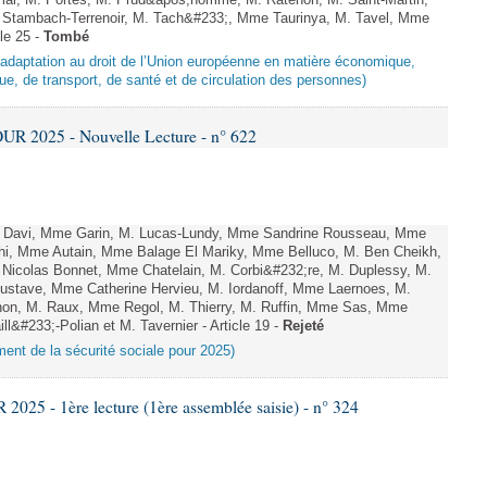
mal, M. Portes, M. Prud&apos;homme, M. Ratenon, M. Saint-Martin,
Stambach-Terrenoir, M. Tach&#233;, Mme Taurinya, M. Tavel, Mme
le 25 -
Tombé
d’adaptation au droit de l’Union européenne en matière économique,
ue, de transport, de santé et de circulation des personnes)
R 2025 - Nouvelle Lecture - n° 622
 Davi, Mme Garin, M. Lucas-Lundy, Mme Sandrine Rousseau, Mme
ghi, Mme Autain, Mme Balage El Mariky, Mme Belluco, M. Ben Cheikh,
 Nicolas Bonnet, Mme Chatelain, M. Corbi&#232;re, M. Duplessy, M.
Gustave, Mme Catherine Hervieu, M. Iordanoff, Mme Laernoes, M.
n, M. Raux, Mme Regol, M. Thierry, M. Ruffin, Mme Sas, Mme
&#233;-Polian et M. Tavernier - Article 19 -
Rejeté
ement de la sécurité sociale pour 2025)
25 - 1ère lecture (1ère assemblée saisie) - n° 324