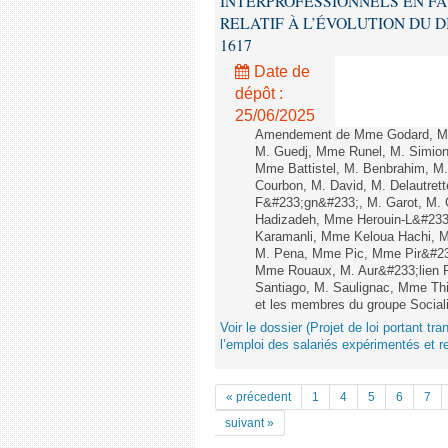
INTERPROFESSIONNELS EN FA
RELATIF À L’ÉVOLUTION DU DIALO
1617
Date de
dépôt :
25/06/2025
Amendement de Mme Godard, M. A
M. Guedj, Mme Runel, M. Simion
Mme Battistel, M. Benbrahim, M.
Courbon, M. David, M. Delautret
F&#233;gn&#233;, M. Garot, M.
Hadizadeh, Mme Herouin-L&#233
Karamanli, Mme Keloua Hachi, M. 
M. Pena, Mme Pic, Mme Pir&#232
Mme Rouaux, M. Aur&#233;lien 
Santiago, M. Saulignac, Mme Thi
et les membres du groupe Sociali
Voir le dossier (Projet de loi portant t
l’emploi des salariés expérimentés et rel
« précedent
1
4
5
6
7
suivant »