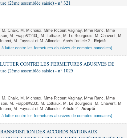
 (2ème assemblée saisie) - n° 321
t, M. Chaix, M. Michoux, Mme Ricourt Vaginay, Mme Ranc, Mme
sson, M. Frapp&#233;, M. Lottiaux, M. Le Bourgeois, M. Chavent, M.
orni, M. Fayssat et M. Alloncle - Après l'article 2 -
Rejeté
nt à lutter contre les fermetures abusives de comptes bancaires)
T À LUTTER CONTRE LES FERMETURES ABUSIVES DE
 (2ème assemblée saisie) - n° 1025
t, M. Chaix, M. Michoux, Mme Ricourt Vaginay, Mme Ranc, Mme
sson, M. Frapp&#233;, M. Lottiaux, M. Le Bourgeois, M. Chavent, M.
torni, M. Fayssat et M. Alloncle - Article 2 -
Adopté
nt à lutter contre les fermetures abusives de comptes bancaires)
T TRANSPOSITION DES ACCORDS NATIONAUX