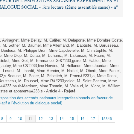
VEUR DE L’EMPLOI DES SALARIÉS EXPÉRIMENTÉS ET
GUE SOCIAL - 1ère lecture (2ème assemblée saisie) - n°
viragnet, Mme Bellay, M. Califer, M. Delaporte, Mme Dombre Coste,
, M. Sother, M. Baumel, Mme Allemand, M. Baptiste, M. Barusseau,
 Bouloux, M. Philippe Brun, Mme Capdevielle, M. Christophle, M.
te, Mme Diop, M. Dufau, M. Echaniz, M. Eskenazi, M. Faure, M.
 Gokel, Mme Got, M. Emmanuel Gr&#233;goire, M. Hablot, Mme
;autey, Mme C&#233;line Hervieu, M. Hollande, Mme Jourdan, Mme
Leseul, M. Lhardit, Mme Mercier, M. Naillet, M. Oberti, Mme Pantel,
;s Beaune, M. Potier, M. Pribetich, M. Proen&#231;a, Mme Rossi,
Rousseau, M. Roussel, Mme R&#233;calde, M. Saint-Pasteur, Mme
&#233;bault-Martinez, Mme Thomin, M. Vallaud, M. Vicot, M. William
stes et apparent&#233;s - Article 4 -
Rejeté
ransposition des accords nationaux interprofessionnels en faveur de
atif à l’évolution du dialogue social)
8
9
10
11
12
13
14
15
16
17
15346