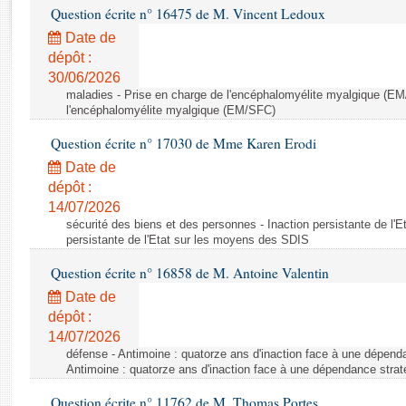
Rapports d'enquête
Question écrite n° 16475 de M. Vincent Ledoux
Rapports législatifs
Date de
Rapports sur l'application des lois
dépôt :
Baromètre de l’application des lois
30/06/2026
maladies - Prise en charge de l'encéphalomyélite myalgique (EM
l'encéphalomyélite myalgique (EM/SFC)
Dossiers législatifs
Question écrite n° 17030 de Mme Karen Erodi
Budget et sécurité sociale
Date de
Questions écrites et orales
dépôt :
Comptes rendus des débats
14/07/2026
sécurité des biens et des personnes - Inaction persistante de l'
persistante de l'Etat sur les moyens des SDIS
Question écrite n° 16858 de M. Antoine Valentin
Date de
dépôt :
14/07/2026
défense - Antimoine : quatorze ans d'inaction face à une dépen
Antimoine : quatorze ans d'inaction face à une dépendance str
Question écrite n° 11762 de M. Thomas Portes