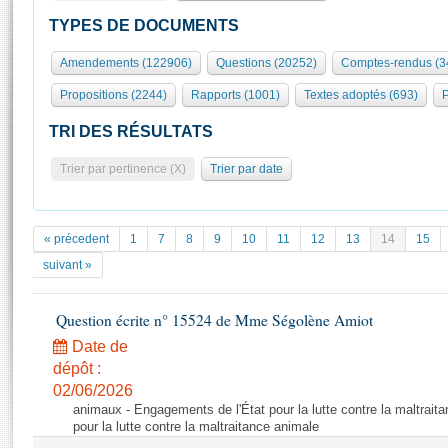
S'id
Présidence
Séance publique
Rôle et pouvoirs de l'Assemblée
Visiter l'Assemblée
TYPES DE DOCUMENTS
Fiches « Connaissance de l’Assemblée »
577 députés
Commissions et autres organes
Visite virtuelle du palais Bourbon
Amendements (122906)
Questions (20252)
Comptes-rendus (3
Organisation de l'Assemblée
Groupes politiques
Europe et International
Assister à une séance
Mot
Propositions (2244)
Rapports (1001)
Textes adoptés (693)
P
Présidence
Conférence des Présidents
Bureau
Collège des Ques
Élections législatives
Contrôle et évaluation
Accès des chercheurs à l’Assemblée
TRI DES RÉSULTATS
Congrès
Les évènements
S'inscrire
Trier par pertinence (X)
Trier par date
Pétitions
Statistiques et chiffres clés
Transparence et déontologie
Vous n'ave
Patrimoine
E
Documents de référence
« précedent
1
7
8
9
10
11
12
13
14
15
La Bibliothèque
( Constitution | Règlement de l'Assemblée ... )
Documents parlementaires
suivant »
Les archives
Projets de loi
Contacts et plan d'accès
Question écrite n° 15524 de Mme Ségolène Amiot
Propositions de loi
Histoire
Photos libres de droit
Amendements
Date de
Juniors
dépôt :
Textes adoptés
Anciennes législatures
02/06/2026
animaux - Engagements de l'État pour la lutte contre la maltrait
Liens vers les sites publics
Rapports d'information
pour la lutte contre la maltraitance animale