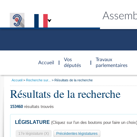
Assemb
Accèder à
la page
Vos
Travaux
Accueil
d'accueil
députés
parlementaires
Vous
Accueil
Recherche sur...
Résultats de la recherche
êtes
Résultats de la recherche
Général
ici
CONNEX
TRAVA
CONNA
DÉC
:
153460
résultats trouvés
LÉGISLATURE
(Cliquez sur l'un des boutons pour faire un choix
17e législature (X)
Précédentes législatures