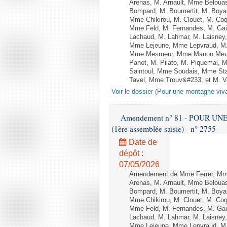
Arenas, M. Arnault, Mme Belouas
Bompard, M. Boumertit, M. Boyar
Mme Chikirou, M. Clouet, M. Co
Mme Feld, M. Fernandes, M. Gai
Lachaud, M. Lahmar, M. Laisney,
Mme Lejeune, Mme Lepvraud, M.
Mme Mesmeur, Mme Manon Meuni
Panot, M. Pilato, M. Piquemal, 
Saintoul, Mme Soudais, Mme Sta
Tavel, Mme Trouv&#233; et M. Van
Voir le dossier (Pour une montagne viv
Amendement n° 81 - POUR UN
(1ère assemblée saisie) - n° 2755
Date de
dépôt :
07/05/2026
Amendement de Mme Ferrer, Mme
Arenas, M. Arnault, Mme Belouas
Bompard, M. Boumertit, M. Boyar
Mme Chikirou, M. Clouet, M. Co
Mme Feld, M. Fernandes, M. Gai
Lachaud, M. Lahmar, M. Laisney,
Mme Lejeune, Mme Lepvraud, M.