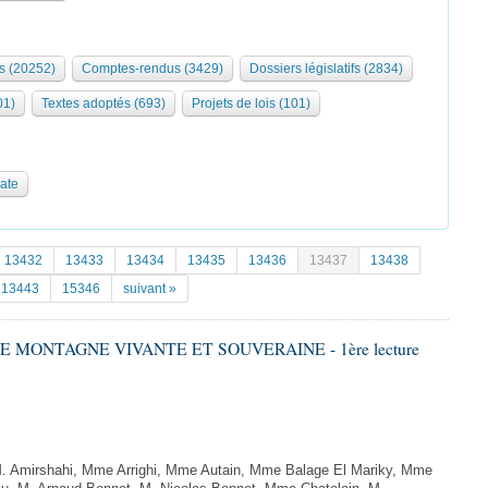
s (20252)
Comptes-rendus (3429)
Dossiers législatifs (2834)
01)
Textes adoptés (693)
Projets de lois (101)
date
13432
13433
13434
13435
13436
13437
13438
13443
15346
suivant »
NE MONTAGNE VIVANTE ET SOUVERAINE - 1ère lecture
Amirshahi, Mme Arrighi, Mme Autain, Mme Balage El Mariky, Mme