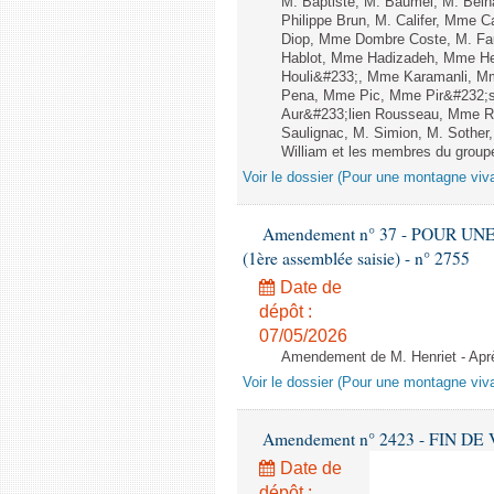
M. Baptiste, M. Baumel, M. Bel
Philippe Brun, M. Califer, Mme C
Diop, Mme Dombre Coste, M. Fa
Hablot, Mme Hadizadeh, Mme Her
Houli&#233;, Mme Karamanli, Mme
Pena, Mme Pic, Mme Pir&#232;s 
Aur&#233;lien Rousseau, Mme Ru
Saulignac, M. Simion, M. Sother
William et les membres du groupe
Voir le dossier (Pour une montagne viv
Amendement n° 37 - POUR UN
(1ère assemblée saisie) - n° 2755
Date de
dépôt :
07/05/2026
Amendement de M. Henriet - Après
Voir le dossier (Pour une montagne viv
Amendement n° 2423 - FIN DE VIE 
Date de
dépôt :