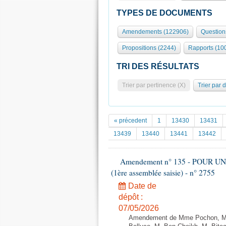
TYPES DE DOCUMENTS
Amendements (122906)
Question
Propositions (2244)
Rapports (10
TRI DES RÉSULTATS
Trier par pertinence (X)
Trier par 
« précedent
1
13430
13431
13439
13440
13441
13442
Amendement n° 135 - POUR U
(1ère assemblée saisie) - n° 2755
Date de
dépôt :
07/05/2026
Amendement de Mme Pochon, M. 