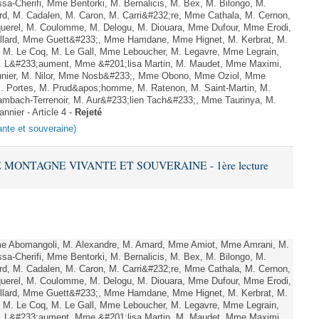
sa-Cherifi, Mme Bentorki, M. Bernalicis, M. Bex, M. Bilongo, M.
d, M. Cadalen, M. Caron, M. Carri&#232;re, Mme Cathala, M. Cernon,
querel, M. Coulomme, M. Delogu, M. Diouara, Mme Dufour, Mme Erodi,
llard, Mme Guett&#233;, Mme Hamdane, Mme Hignet, M. Kerbrat, M.
 M. Le Coq, M. Le Gall, Mme Leboucher, M. Legavre, Mme Legrain,
 L&#233;aument, Mme &#201;lisa Martin, M. Maudet, Mme Maximi,
er, M. Nilor, Mme Nosb&#233;, Mme Obono, Mme Oziol, Mme
M. Portes, M. Prud&apos;homme, M. Ratenon, M. Saint-Martin, M.
mbach-Terrenoir, M. Aur&#233;lien Tach&#233;, Mme Taurinya, M.
nier - Article 4 -
Rejeté
ante et souveraine)
E MONTAGNE VIVANTE ET SOUVERAINE - 1ère lecture
 Abomangoli, M. Alexandre, M. Amard, Mme Amiot, Mme Amrani, M.
sa-Cherifi, Mme Bentorki, M. Bernalicis, M. Bex, M. Bilongo, M.
d, M. Cadalen, M. Caron, M. Carri&#232;re, Mme Cathala, M. Cernon,
querel, M. Coulomme, M. Delogu, M. Diouara, Mme Dufour, Mme Erodi,
llard, Mme Guett&#233;, Mme Hamdane, Mme Hignet, M. Kerbrat, M.
 M. Le Coq, M. Le Gall, Mme Leboucher, M. Legavre, Mme Legrain,
 L&#233;aument, Mme &#201;lisa Martin, M. Maudet, Mme Maximi,