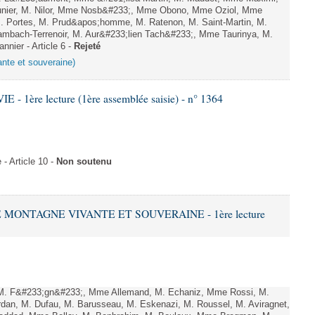
er, M. Nilor, Mme Nosb&#233;, Mme Obono, Mme Oziol, Mme
M. Portes, M. Prud&apos;homme, M. Ratenon, M. Saint-Martin, M.
mbach-Terrenoir, M. Aur&#233;lien Tach&#233;, Mme Taurinya, M.
nier - Article 6 -
Rejeté
ante et souveraine)
- 1ère lecture (1ère assemblée saisie) - n° 1364
 Article 10 -
Non soutenu
E MONTAGNE VIVANTE ET SOUVERAINE - 1ère lecture
M. F&#233;gn&#233;, Mme Allemand, M. Echaniz, Mme Rossi, M.
rdan, M. Dufau, M. Barusseau, M. Eskenazi, M. Roussel, M. Aviragnet,