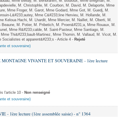
haddad, Mme Bellay, M. Benbrahim, M. Bouloux, Mme Bregman, M.
apdevielle, M. Christophle, M. Courbon, M. David, M. Delaporte, Mme
ure, Mme Froger, M. Garot, Mme Godard, Mme Got, M. Guedj, M.
ouin-L&#233;autey, Mme C&#233;line Hervieu, M. Hollande, M.
 Keloua Hachi, M. Lhardit, Mme Mercier, M. Naillet, M. Oberti, M.
Beaune, M. Potier, M. Pribetich, M. Proen&#231;a, Mme Rouaux, M.
nel, Mme R&#233;calde, M. Saint-Pasteur, Mme Santiago, M.
, Mme Thi&#233;bault-Martinez, Mme Thomin, M. Vallaud, M. Vicot, M.
 Socialistes et apparent&#233;s - Article 4 -
Rejeté
ante et souveraine)
E MONTAGNE VIVANTE ET SOUVERAINE - 1ère lecture
 l'article 10 -
Non renseigné
ante et souveraine)
- 1ère lecture (1ère assemblée saisie) - n° 1364