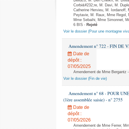
Belluco, M. Ben Cheikh, M. Bite
Corbi&#232;re, M. Davi, M. Dupl
Catherine Hervieu, M. Iordanof
Peytavie, M. Raux, Mme Regol,
Mme Sebaihi, Mme Simonnet, Mme 
6 BIS -
Rejeté
Voir le dossier (Pour une montagne viv
Amendement n° 722 - FIN DE VIE -
Date de
dépôt :
07/05/2025
Amendement de Mme Bergantz - A
Voir le dossier (Fin de vie)
Amendement n° 68 - POUR UN
(1ère assemblée saisie) - n° 2755
Date de
dépôt :
07/05/2026
Amendement de Mme Ferrer, Mme