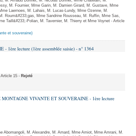
au, M. Arnaud Bonnet, M. Nicolas Bonnet, Mme Chatelain, M.
essy, M. Fournier, Mme Garin, M. Damien Girard, M. Gustave, Mme
f, Mme Laernoes, M. Lahais, M. Lucas-Lundy, Mme Ozenne, M.
 M. Roum&#233;gas, Mme Sandrine Rousseau, M. Ruffin, Mme Sas,
Taill&#233;-Polian, M. Tavernier, M. Thierry et Mme Voynet - Article
ante et souveraine)
 1ère lecture (1ère assemblée saisie) - n° 1364
rticle 15 -
Rejeté
E MONTAGNE VIVANTE ET SOUVERAINE - 1ère lecture
 Abomangoli, M. Alexandre, M. Amard, Mme Amiot, Mme Amrani, M.