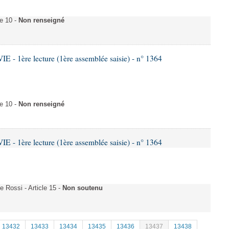
e 10 -
Non renseigné
- 1ère lecture (1ère assemblée saisie) - n° 1364
e 10 -
Non renseigné
- 1ère lecture (1ère assemblée saisie) - n° 1364
Rossi - Article 15 -
Non soutenu
13432
13433
13434
13435
13436
13437
13438