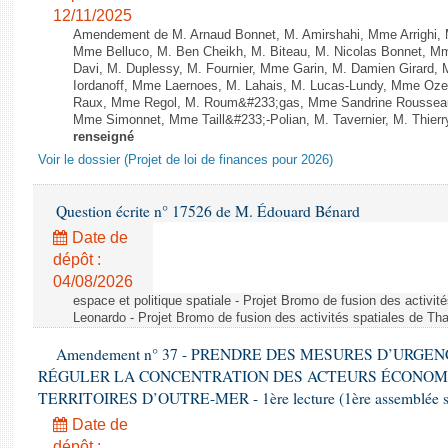
12/11/2025
Amendement de M. Arnaud Bonnet, M. Amirshahi, Mme Arrighi, 
Mme Belluco, M. Ben Cheikh, M. Biteau, M. Nicolas Bonnet, Mm
Davi, M. Duplessy, M. Fournier, Mme Garin, M. Damien Girard,
Iordanoff, Mme Laernoes, M. Lahais, M. Lucas-Lundy, Mme Oz
Raux, Mme Regol, M. Roum&#233;gas, Mme Sandrine Rousseau
Mme Simonnet, Mme Taill&#233;-Polian, M. Tavernier, M. Thierry
renseigné
Voir le dossier (Projet de loi de finances pour 2026)
Question écrite n° 17526 de M. Édouard Bénard
Date de
dépôt :
04/08/2026
espace et politique spatiale - Projet Bromo de fusion des activit
Leonardo - Projet Bromo de fusion des activités spatiales de Tha
Amendement n° 37 - PRENDRE DES MESURES D’URGE
RÉGULER LA CONCENTRATION DES ACTEURS ÉCONOM
TERRITOIRES D’OUTRE-MER - 1ère lecture (1ère assemblée sai
Date de
dépôt :