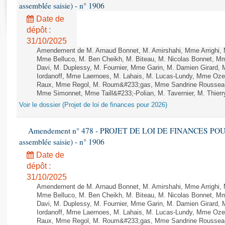
Rapports d'enquête
assemblée saisie) - n° 1906
Rapports législatifs
Date de
Rapports sur l'application des lois
dépôt :
Baromètre de l’application des lois
31/10/2025
Amendement de M. Arnaud Bonnet, M. Amirshahi, Mme Arrighi, 
Mme Belluco, M. Ben Cheikh, M. Biteau, M. Nicolas Bonnet, Mm
Davi, M. Duplessy, M. Fournier, Mme Garin, M. Damien Girard,
Dossiers législatifs
Iordanoff, Mme Laernoes, M. Lahais, M. Lucas-Lundy, Mme Oz
Budget et sécurité sociale
Raux, Mme Regol, M. Roum&#233;gas, Mme Sandrine Rousseau
Questions écrites et orales
Mme Simonnet, Mme Taill&#233;-Polian, M. Tavernier, M. Thierry
Voir le dossier (Projet de loi de finances pour 2026)
Comptes rendus des débats
Amendement n° 478 - PROJET DE LOI DE FINANCES POUR 20
assemblée saisie) - n° 1906
Date de
dépôt :
31/10/2025
Amendement de M. Arnaud Bonnet, M. Amirshahi, Mme Arrighi, 
Mme Belluco, M. Ben Cheikh, M. Biteau, M. Nicolas Bonnet, Mm
Davi, M. Duplessy, M. Fournier, Mme Garin, M. Damien Girard,
Iordanoff, Mme Laernoes, M. Lahais, M. Lucas-Lundy, Mme Oz
Raux, Mme Regol, M. Roum&#233;gas, Mme Sandrine Rousseau