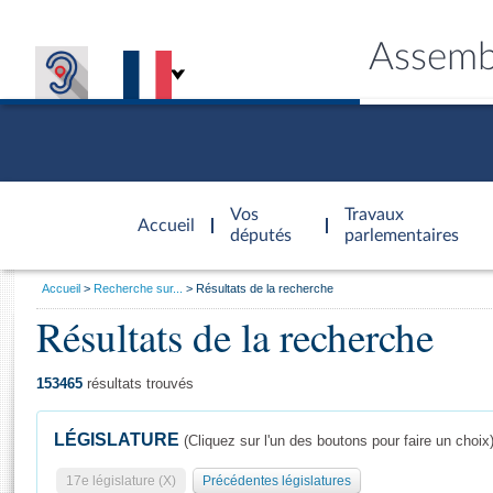
Assemb
Accèder à
la page
Vos
Travaux
Accueil
d'accueil
députés
parlementaires
Vous
Accueil
Recherche sur...
Résultats de la recherche
êtes
Résultats de la recherche
Général
ici
CONNEX
TRAVA
CONNA
DÉC
:
153465
résultats trouvés
LÉGISLATURE
(Cliquez sur l'un des boutons pour faire un choix
17e législature (X)
Précédentes législatures