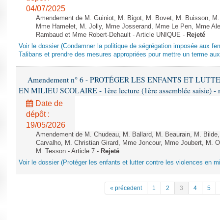
04/07/2025
Amendement de M. Guiniot, M. Bigot, M. Bovet, M. Buisson, M.
Mme Hamelet, M. Jolly, Mme Josserand, Mme Le Pen, Mme Alex
Rambaud et Mme Robert-Dehault - Article UNIQUE -
Rejeté
Voir le dossier (Condamner la politique de ségrégation imposée aux f
Talibans et prendre des mesures appropriées pour mettre un terme aux 
Amendement n° 6 - PROTÉGER LES ENFANTS ET LUT
EN MILIEU SCOLAIRE - 1ère lecture (1ère assemblée saisie) - 
Date de
dépôt :
19/05/2026
Amendement de M. Chudeau, M. Ballard, M. Beaurain, M. Bilde
Carvalho, M. Christian Girard, Mme Joncour, Mme Joubert, M. 
M. Tesson - Article 7 -
Rejeté
Voir le dossier (Protéger les enfants et lutter contre les violences en mi
« précedent
1
2
3
4
5