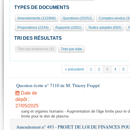
S'id
Présidence
Séance publique
Rôle et pouvoirs de l'Assemblée
Visiter l'Assemblée
TYPES DE DOCUMENTS
Fiches « Connaissance de l’Assemblée »
577 députés
Commissions et autres organes
Visite virtuelle du palais Bourbon
Amendements (122906)
Questions (20252)
Comptes-rendus (3
Organisation de l'Assemblée
Groupes politiques
Europe et International
Assister à une séance
Mot
Propositions (2244)
Rapports (1001)
Textes adoptés (693)
P
Présidence
Conférence des Présidents
Bureau
Collège des Ques
Élections législatives
Contrôle et évaluation
Accès des chercheurs à l’Assemblée
TRI DES RÉSULTATS
Congrès
Les évènements
S'inscrire
Trier par pertinence (X)
Trier par date
Pétitions
Statistiques et chiffres clés
Transparence et déontologie
Vous n'ave
Patrimoine
E
Documents de référence
« précedent
1
2
3
4
5
La Bibliothèque
( Constitution | Règlement de l'Assemblée ... )
Documents parlementaires
Les archives
Question écrite n° 7110 de M. Thierry Frappé
Projets de loi
Contacts et plan d'accès
Date de
Propositions de loi
Histoire
Photos libres de droit
dépôt :
Amendements
Juniors
27/05/2025
Textes adoptés
sang et organes humains - Augmentation de l'âge limite pour le 
Anciennes législatures
limite pour le don de plasma
Liens vers les sites publics
Rapports d'information
Amendement n° 493 - PROJET DE LOI DE FINANCES POUR 20