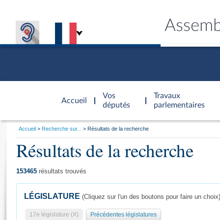
Assemb
Accèder à
la page
Vos
Travaux
Accueil
d'accueil
députés
parlementaires
Vous
Accueil
Recherche sur...
Résultats de la recherche
êtes
Résultats de la recherche
Général
ici
CONNEX
TRAVA
CONNA
DÉC
:
153465
résultats trouvés
LÉGISLATURE
(Cliquez sur l'un des boutons pour faire un choix
17e législature (X)
Précédentes législatures