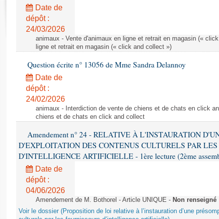
Rapports d'enquête
Date de
Rapports législatifs
dépôt :
Rapports sur l'application des lois
24/03/2026
Baromètre de l’application des lois
animaux - Vente d'animaux en ligne et retrait en magasin (« click
ligne et retrait en magasin (« click and collect »)
Question écrite n° 13056 de Mme Sandra Delannoy
Dossiers législatifs
Date de
Budget et sécurité sociale
dépôt :
Questions écrites et orales
24/02/2026
Comptes rendus des débats
animaux - Interdiction de vente de chiens et de chats en click and
chiens et de chats en click and collect
Amendement n° 24 - RELATIVE À L'INSTAURATION D'
D'EXPLOITATION DES CONTENUS CULTURELS PAR LES
D'INTELLIGENCE ARTIFICIELLE - 1ère lecture (2ème assemblé
Date de
dépôt :
04/06/2026
Amendement de M. Bothorel - Article UNIQUE -
Non renseigné
Voir le dossier (Proposition de loi relative à l’instauration d’une présom