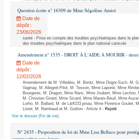
Question écrite n° 16309 de Mme Ségolène Amiot
Date de
dépôt :
23/06/2026
santé - Prise en compte des troubles psychiatriques dans le plan
des troubles psychiatriques dans le plan national canicule
Amendement n° 1535 - DROIT À L'AIDE À MOURIR - deuxièm
Date de
dépôt :
12/02/2026
Amendement de M. Villedieu, M. Bentz, Mme Dogor-Such, M. G
Vaginay, M. Allegret-Pilot, M. Tesson, Mme Laporte, Mme Rimbe
Bourgeois, M. Dragon, Mme Ranc, Mme Joubert, Mme Lechon, M
M. Christian Girard, Mme Sicard, Mme Marais-Beuil, Mme Au
Lorho, M. Ballard, M. de L&#233;pinau, Mme Florence Goulet, 
Lioret, M. Rambaud et M. Guitton - Article 4 -
Rejeté
Voir le dossier (Fin de vie)
N° 2435 - Proposition de loi de Mme Lisa Belluco pour protége
surexposition aux écrans