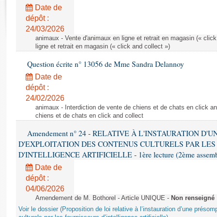
Rapports d'enquête
Date de
Rapports législatifs
dépôt :
Rapports sur l'application des lois
24/03/2026
Baromètre de l’application des lois
animaux - Vente d'animaux en ligne et retrait en magasin (« click
ligne et retrait en magasin (« click and collect »)
Question écrite n° 13056 de Mme Sandra Delannoy
Dossiers législatifs
Date de
Budget et sécurité sociale
dépôt :
Questions écrites et orales
24/02/2026
Comptes rendus des débats
animaux - Interdiction de vente de chiens et de chats en click and
chiens et de chats en click and collect
Amendement n° 24 - RELATIVE À L'INSTAURATION D'
D'EXPLOITATION DES CONTENUS CULTURELS PAR LES
D'INTELLIGENCE ARTIFICIELLE - 1ère lecture (2ème assemblé
Date de
dépôt :
04/06/2026
Amendement de M. Bothorel - Article UNIQUE -
Non renseigné
Voir le dossier (Proposition de loi relative à l’instauration d’une présom