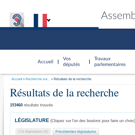
Assemb
Accèder à
la page
Vos
Travaux
Accueil
d'accueil
députés
parlementaires
Vous
Accueil
Recherche sur...
Résultats de la recherche
êtes
Résultats de la recherche
Général
ici
CONNEX
TRAVA
CONNA
DÉC
:
153460
résultats trouvés
LÉGISLATURE
(Cliquez sur l'un des boutons pour faire un choix
17e législature (X)
Précédentes législatures