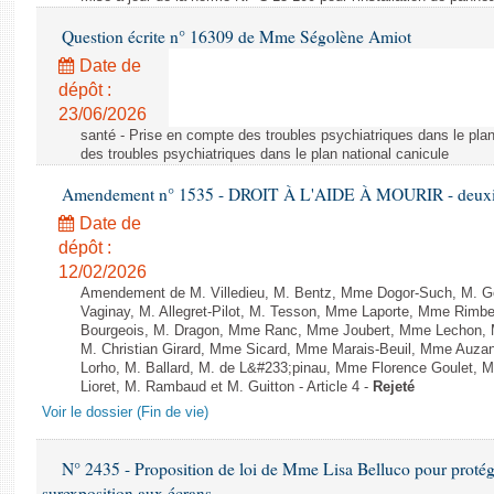
Question écrite n° 16309 de Mme Ségolène Amiot
Date de
dépôt :
23/06/2026
santé - Prise en compte des troubles psychiatriques dans le plan
des troubles psychiatriques dans le plan national canicule
Amendement n° 1535 - DROIT À L'AIDE À MOURIR - deuxièm
Date de
dépôt :
12/02/2026
Amendement de M. Villedieu, M. Bentz, Mme Dogor-Such, M. G
Vaginay, M. Allegret-Pilot, M. Tesson, Mme Laporte, Mme Rimbe
Bourgeois, M. Dragon, Mme Ranc, Mme Joubert, Mme Lechon, M
M. Christian Girard, Mme Sicard, Mme Marais-Beuil, Mme Au
Lorho, M. Ballard, M. de L&#233;pinau, Mme Florence Goulet, 
Lioret, M. Rambaud et M. Guitton - Article 4 -
Rejeté
Voir le dossier (Fin de vie)
N° 2435 - Proposition de loi de Mme Lisa Belluco pour protége
surexposition aux écrans