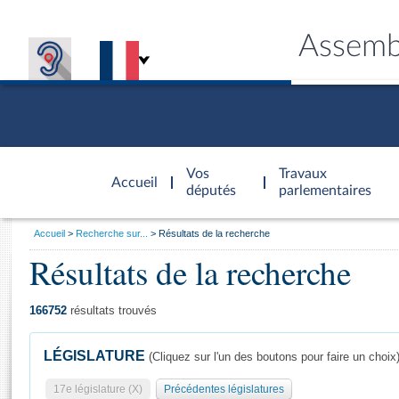
Assemb
Accèder à
la page
Vos
Travaux
Accueil
d'accueil
députés
parlementaires
Vous
Accueil
Recherche sur...
Résultats de la recherche
êtes
Résultats de la recherche
Général
ici
CONNEX
TRAVA
CONNA
DÉC
:
166752
résultats trouvés
LÉGISLATURE
(Cliquez sur l'un des boutons pour faire un choix
17e législature (X)
Précédentes législatures