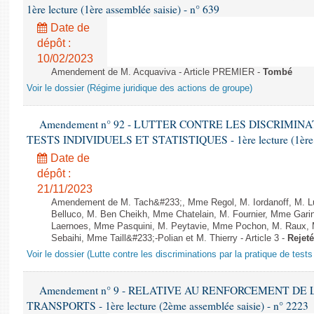
1ère lecture (1ère assemblée saisie) - n° 639
Date de
dépôt :
10/02/2023
Amendement de M. Acquaviva - Article PREMIER -
Tombé
Voir le dossier (Régime juridique des actions de groupe)
Amendement n° 92 - LUTTER CONTRE LES DISCRIMIN
TESTS INDIVIDUELS ET STATISTIQUES - 1ère lecture (1ère as
Date de
dépôt :
21/11/2023
Amendement de M. Tach&#233;, Mme Regol, M. Iordanoff, M. L
Belluco, M. Ben Cheikh, Mme Chatelain, M. Fournier, Mme Garin
Laernoes, Mme Pasquini, M. Peytavie, Mme Pochon, M. Rau
Sebaihi, Mme Taill&#233;-Polian et M. Thierry - Article 3 -
Rejeté
Voir le dossier (Lutte contre les discriminations par la pratique de tests 
Amendement n° 9 - RELATIVE AU RENFORCEMENT DE
TRANSPORTS - 1ère lecture (2ème assemblée saisie) - n° 2223