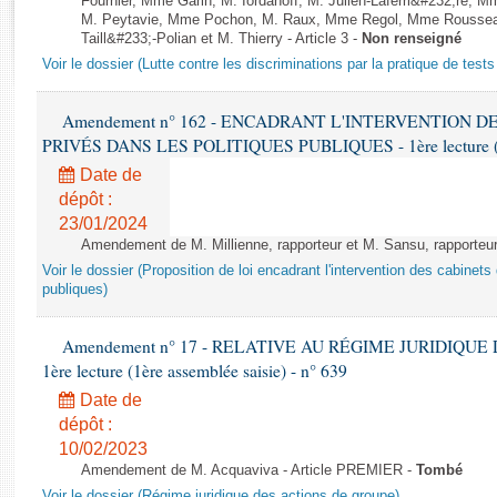
Fournier, Mme Garin, M. Iordanoff, M. Julien-Laferri&#232;re,
Rapports d'enquête
M. Peytavie, Mme Pochon, M. Raux, Mme Regol, Mme Roussea
Rapports législatifs
Taill&#233;-Polian et M. Thierry - Article 3 -
Non renseigné
Rapports sur l'application des lois
Voir le dossier (Lutte contre les discriminations par la pratique de tests 
Baromètre de l’application des lois
Amendement n° 162 - ENCADRANT L'INTERVENTION D
PRIVÉS DANS LES POLITIQUES PUBLIQUES - 1ère lecture (2èm
Dossiers législatifs
Date de
Budget et sécurité sociale
dépôt :
Questions écrites et orales
23/01/2024
Comptes rendus des débats
Amendement de M. Millienne, rapporteur et M. Sansu, rapporteur 
Voir le dossier (Proposition de loi encadrant l'intervention des cabinets
publiques)
Amendement n° 17 - RELATIVE AU RÉGIME JURIDIQUE
1ère lecture (1ère assemblée saisie) - n° 639
Date de
dépôt :
10/02/2023
Amendement de M. Acquaviva - Article PREMIER -
Tombé
Voir le dossier (Régime juridique des actions de groupe)