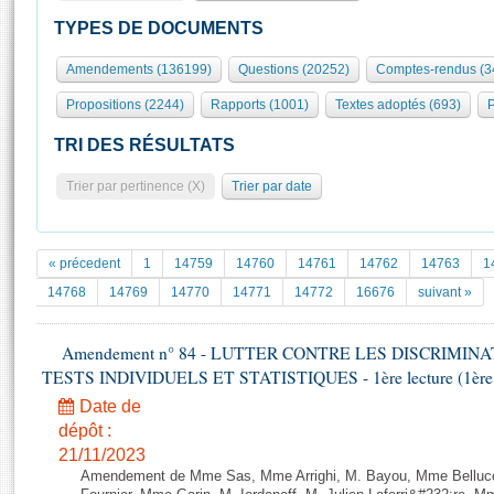
S'id
Présidence
Séance publique
Rôle et pouvoirs de l'Assemblée
Visiter l'Assemblée
TYPES DE DOCUMENTS
Fiches « Connaissance de l’Assemblée »
577 députés
Commissions et autres organes
Visite virtuelle du palais Bourbon
Amendements (136199)
Questions (20252)
Comptes-rendus (3
Organisation de l'Assemblée
Groupes politiques
Europe et International
Assister à une séance
Mot
Propositions (2244)
Rapports (1001)
Textes adoptés (693)
P
Présidence
Conférence des Présidents
Bureau
Collège des Ques
Élections législatives
Contrôle et évaluation
Accès des chercheurs à l’Assemblée
TRI DES RÉSULTATS
Congrès
Les évènements
S'inscrire
Trier par pertinence (X)
Trier par date
Pétitions
Statistiques et chiffres clés
Transparence et déontologie
Vous n'ave
Patrimoine
E
Documents de référence
« précedent
1
14759
14760
14761
14762
14763
1
La Bibliothèque
( Constitution | Règlement de l'Assemblée ... )
Documents parlementaires
14768
14769
14770
14771
14772
16676
suivant »
Les archives
Projets de loi
Contacts et plan d'accès
Amendement n° 84 - LUTTER CONTRE LES DISCRIMIN
Propositions de loi
Histoire
TESTS INDIVIDUELS ET STATISTIQUES - 1ère lecture (1ère as
Photos libres de droit
Amendements
Juniors
Date de
Textes adoptés
Anciennes législatures
dépôt :
21/11/2023
Liens vers les sites publics
Rapports d'information
Amendement de Mme Sas, Mme Arrighi, M. Bayou, Mme Belluco