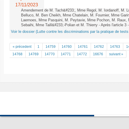
17/11/2023
Amendement de M. Tach&#233;, Mme Regol, M. Iordanoff, M. L
Belluco, M. Ben Cheikh, Mme Chatelain, M. Fournier, Mme Garin
Laernoes, Mme Pasquini, M. Peytavie, Mme Pochon, M. Rau
Sebaihi, Mme Taill&#233;-Polian et M. Thierry - Après l'article 3 
Voir le dossier (Lutte contre les discriminations par la pratique de tests 
« précedent
1
14759
14760
14761
14762
14763
1
14768
14769
14770
14771
14772
16676
suivant »