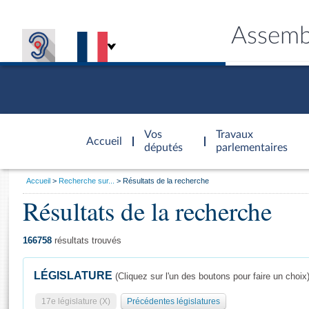
Assemb
Accèder à
la page
Vos
Travaux
Accueil
d'accueil
députés
parlementaires
Vous
Accueil
Recherche sur...
Résultats de la recherche
êtes
Résultats de la recherche
Général
ici
CONNEX
TRAVA
CONNA
DÉC
:
166758
résultats trouvés
LÉGISLATURE
(Cliquez sur l'un des boutons pour faire un choix
17e législature (X)
Précédentes législatures