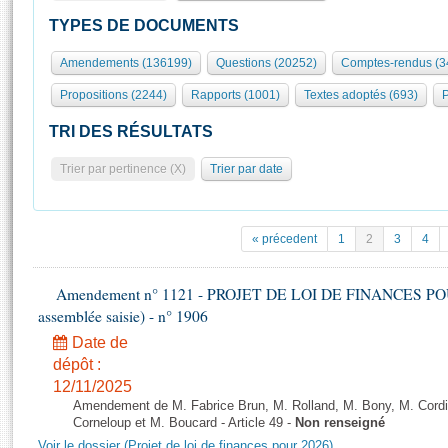
S'id
Présidence
Séance publique
Rôle et pouvoirs de l'Assemblée
Visiter l'Assemblée
TYPES DE DOCUMENTS
Fiches « Connaissance de l’Assemblée »
577 députés
Commissions et autres organes
Visite virtuelle du palais Bourbon
Amendements (136199)
Questions (20252)
Comptes-rendus (3
Organisation de l'Assemblée
Groupes politiques
Europe et International
Assister à une séance
Mot
Propositions (2244)
Rapports (1001)
Textes adoptés (693)
P
Présidence
Conférence des Présidents
Bureau
Collège des Ques
Élections législatives
Contrôle et évaluation
Accès des chercheurs à l’Assemblée
TRI DES RÉSULTATS
Congrès
Les évènements
S'inscrire
Trier par pertinence (X)
Trier par date
Pétitions
Statistiques et chiffres clés
Transparence et déontologie
Vous n'ave
Patrimoine
E
Documents de référence
« précedent
1
2
3
4
La Bibliothèque
( Constitution | Règlement de l'Assemblée ... )
Documents parlementaires
Les archives
Amendement n° 1121 - PROJET DE LOI DE FINANCES POUR 2
Projets de loi
Contacts et plan d'accès
assemblée saisie) - n° 1906
Propositions de loi
Histoire
Photos libres de droit
Date de
Amendements
Juniors
dépôt :
Textes adoptés
12/11/2025
Anciennes législatures
Amendement de M. Fabrice Brun, M. Rolland, M. Bony, M. Cord
Liens vers les sites publics
Corneloup et M. Boucard - Article 49 -
Non renseigné
Rapports d'information
Voir le dossier (Projet de loi de finances pour 2026)