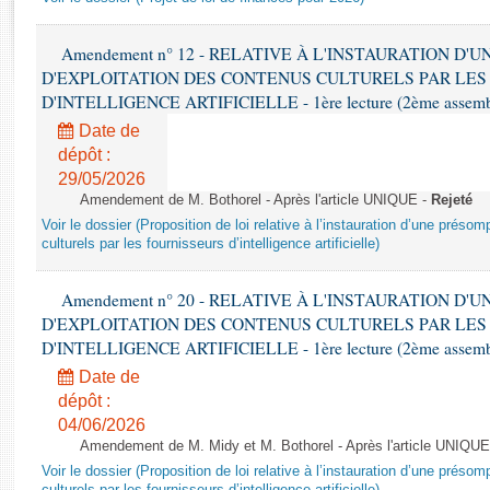
Rapports d'enquête
Rapports législatifs
Amendement n° 12 - RELATIVE À L'INSTAURATION D'
Rapports sur l'application des lois
D'EXPLOITATION DES CONTENUS CULTURELS PAR LES
Baromètre de l’application des lois
D'INTELLIGENCE ARTIFICIELLE - 1ère lecture (2ème assemblé
Date de
Dossiers législatifs
dépôt :
Budget et sécurité sociale
29/05/2026
Amendement de M. Bothorel - Après l'article UNIQUE -
Rejeté
Questions écrites et orales
Voir le dossier (Proposition de loi relative à l’instauration d’une présom
Comptes rendus des débats
culturels par les fournisseurs d’intelligence artificielle)
Amendement n° 20 - RELATIVE À L'INSTAURATION D'
D'EXPLOITATION DES CONTENUS CULTURELS PAR LES
D'INTELLIGENCE ARTIFICIELLE - 1ère lecture (2ème assemblé
Date de
dépôt :
04/06/2026
Amendement de M. Midy et M. Bothorel - Après l'article UNIQUE
Voir le dossier (Proposition de loi relative à l’instauration d’une présom