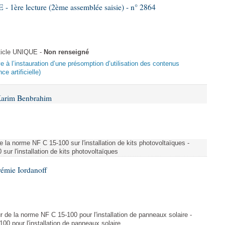
re lecture (2ème assemblée saisie) - n° 2864
ticle UNIQUE -
Non renseigné
ive à l’instauration d’une présomption d’utilisation des contenus
ce artificielle)
Karim Benbrahim
e la norme NF C 15-100 sur l'installation de kits photovoltaïques -
ur l'installation de kits photovoltaïques
rémie Iordanoff
ur de la norme NF C 15-100 pour l'installation de panneaux solaire -
00 pour l'installation de panneaux solaire