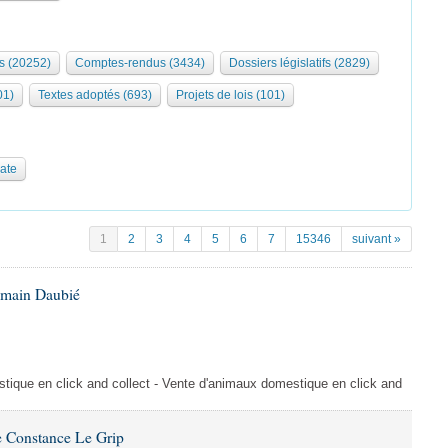
s (20252)
Comptes-rendus (3434)
Dossiers législatifs (2829)
01)
Textes adoptés (693)
Projets de lois (101)
date
1
2
3
4
5
6
7
15346
suivant »
omain Daubié
ique en click and collect - Vente d'animaux domestique en click and
 Constance Le Grip