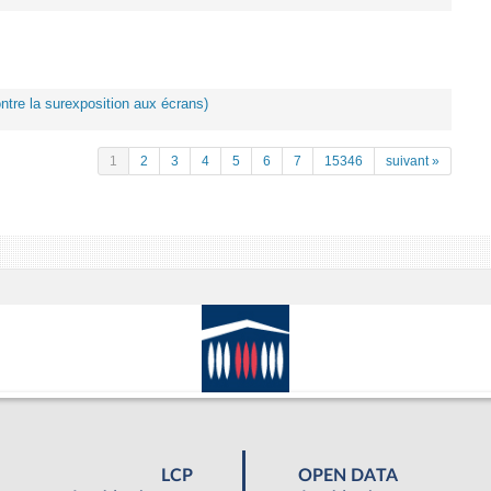
ontre la surexposition aux écrans)
1
2
3
4
5
6
7
15346
suivant »
LCP
OPEN DATA