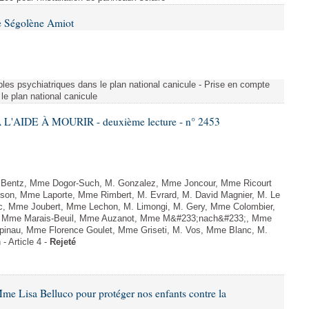
e Ségolène Amiot
les psychiatriques dans le plan national canicule - Prise en compte
le plan national canicule
L'AIDE À MOURIR - deuxième lecture - n° 2453
. Bentz, Mme Dogor-Such, M. Gonzalez, Mme Joncour, Mme Ricourt
Tesson, Mme Laporte, Mme Rimbert, M. Evrard, M. David Magnier, M. Le
c, Mme Joubert, Mme Lechon, M. Limongi, M. Gery, Mme Colombier,
rd, Mme Marais-Beuil, Mme Auzanot, Mme M&#233;nach&#233;, Mme
;pinau, Mme Florence Goulet, Mme Griseti, M. Vos, Mme Blanc, M.
- Article 4 -
Rejeté
me Lisa Belluco pour protéger nos enfants contre la