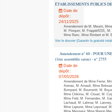
ÉTABLISSEMENTS PUBLICS DE SANTÉ
Date de
dépôt :
24/11/2025
Amendement de M. Meurin, Mme 
M. Florquin, M. Frapp&#233;, M.
Mme Ranc, Mme Rimbert et M. 
Voir le dossier (Garantir la gratuité to
Amendement n° 60 - POUR UN
(1ère assemblée saisie) - n° 2755
Date de
dépôt :
07/05/2026
Amendement de Mme Ferrer, Mme
Arenas, M. Arnault, Mme Belouas
Bompard, M. Boumertit, M. Boyar
Mme Chikirou, M. Clouet, M. Co
Mme Feld, M. Fernandes, M. Gai
Lachaud, M. Lahmar, M. Laisney,
Mme Lejeune, Mme Lepvraud, M.
Mme Mesmeur, Mme Manon Meuni