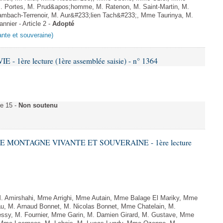
M. Portes, M. Prud&apos;homme, M. Ratenon, M. Saint-Martin, M.
mbach-Terrenoir, M. Aur&#233;lien Tach&#233;, Mme Taurinya, M.
nier - Article 2 -
Adopté
ante et souveraine)
- 1ère lecture (1ère assemblée saisie) - n° 1364
le 15 -
Non soutenu
NE MONTAGNE VIVANTE ET SOUVERAINE - 1ère lecture
Amirshahi, Mme Arrighi, Mme Autain, Mme Balage El Mariky, Mme
au, M. Arnaud Bonnet, M. Nicolas Bonnet, Mme Chatelain, M.
essy, M. Fournier, Mme Garin, M. Damien Girard, M. Gustave, Mme