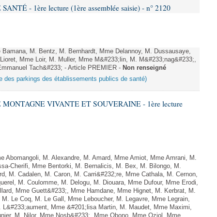
 - 1ère lecture (1ère assemblée saisie) - n° 2120
Bamana, M. Bentz, M. Bernhardt, Mme Delannoy, M. Dussausaye,
 Lioret, Mme Loir, M. Muller, Mme M&#233;lin, M. M&#233;nag&#233;,
Emmanuel Tach&#233; - Article PREMIER -
Non renseigné
tale des parkings des établissements publics de santé)
E MONTAGNE VIVANTE ET SOUVERAINE - 1ère lecture
 Abomangoli, M. Alexandre, M. Amard, Mme Amiot, Mme Amrani, M.
sa-Cherifi, Mme Bentorki, M. Bernalicis, M. Bex, M. Bilongo, M.
d, M. Cadalen, M. Caron, M. Carri&#232;re, Mme Cathala, M. Cernon,
querel, M. Coulomme, M. Delogu, M. Diouara, Mme Dufour, Mme Erodi,
llard, Mme Guett&#233;, Mme Hamdane, Mme Hignet, M. Kerbrat, M.
 M. Le Coq, M. Le Gall, Mme Leboucher, M. Legavre, Mme Legrain,
 L&#233;aument, Mme &#201;lisa Martin, M. Maudet, Mme Maximi,
er, M. Nilor, Mme Nosb&#233;, Mme Obono, Mme Oziol, Mme