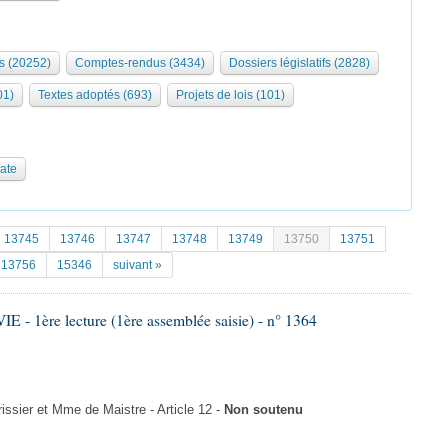
s (20252)
Comptes-rendus (3434)
Dossiers législatifs (2828)
01)
Textes adoptés (693)
Projets de lois (101)
date
13745
13746
13747
13748
13749
13750
13751
13756
15346
suivant »
- 1ère lecture (1ère assemblée saisie) - n° 1364
ssier et Mme de Maistre - Article 12 -
Non soutenu