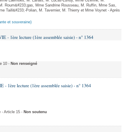
f, Mme Laernoes, M. Lahais, M. Lucas-Lundy, Mme Ozenne, M.
 M. Roum&#233;gas, Mme Sandrine Rousseau, M. Ruffin, Mme Sas,
Taill&#233;-Polian, M. Tavernier, M. Thierry et Mme Voynet - Après
ante et souveraine)
- 1ère lecture (1ère assemblée saisie) - n° 1364
e 10 -
Non renseigné
 1ère lecture (1ère assemblée saisie) - n° 1364
 Article 15 -
Non soutenu