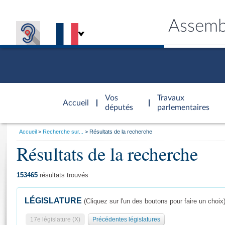
Assemb
Accèder à
la page
Vos
Travaux
Accueil
d'accueil
députés
parlementaires
Vous
Accueil
Recherche sur...
Résultats de la recherche
êtes
Résultats de la recherche
Général
ici
CONNEX
TRAVA
CONNA
DÉC
:
153465
résultats trouvés
LÉGISLATURE
(Cliquez sur l'un des boutons pour faire un choix
17e législature (X)
Précédentes législatures