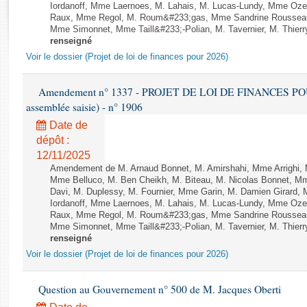
Rapports d'enquête
Iordanoff, Mme Laernoes, M. Lahais, M. Lucas-Lundy, Mme Oz
Raux, Mme Regol, M. Roum&#233;gas, Mme Sandrine Rousseau
Rapports législatifs
Mme Simonnet, Mme Taill&#233;-Polian, M. Tavernier, M. Thierry
Rapports sur l'application des lois
renseigné
Baromètre de l’application des lois
Voir le dossier (Projet de loi de finances pour 2026)
Amendement n° 1337 - PROJET DE LOI DE FINANCES POUR 2
Dossiers législatifs
assemblée saisie) - n° 1906
Budget et sécurité sociale
Date de
Questions écrites et orales
dépôt :
Comptes rendus des débats
12/11/2025
Amendement de M. Arnaud Bonnet, M. Amirshahi, Mme Arrighi, 
Mme Belluco, M. Ben Cheikh, M. Biteau, M. Nicolas Bonnet, Mm
Davi, M. Duplessy, M. Fournier, Mme Garin, M. Damien Girard,
Iordanoff, Mme Laernoes, M. Lahais, M. Lucas-Lundy, Mme Oz
Raux, Mme Regol, M. Roum&#233;gas, Mme Sandrine Rousseau
Mme Simonnet, Mme Taill&#233;-Polian, M. Tavernier, M. Thierry
renseigné
Voir le dossier (Projet de loi de finances pour 2026)
Question au Gouvernement n° 500 de M. Jacques Oberti