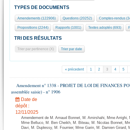
S'id
Présidence
Séance publique
Rôle et pouvoirs de l'Assemblée
Visiter l'Assemblée
TYPES DE DOCUMENTS
Fiches « Connaissance de l’Assemblée »
577 députés
Commissions et autres organes
Visite virtuelle du palais Bourbon
Amendements (122906)
Questions (20252)
Comptes-rendus (3
Organisation de l'Assemblée
Groupes politiques
Europe et International
Assister à une séance
Mot
Propositions (2244)
Rapports (1001)
Textes adoptés (693)
P
Présidence
Conférence des Présidents
Bureau
Collège des Ques
Élections législatives
Contrôle et évaluation
Accès des chercheurs à l’Assemblée
TRI DES RÉSULTATS
Congrès
Les évènements
S'inscrire
Trier par pertinence (X)
Trier par date
Pétitions
Statistiques et chiffres clés
Transparence et déontologie
Vous n'ave
Patrimoine
E
Documents de référence
« précedent
1
2
3
4
5
La Bibliothèque
( Constitution | Règlement de l'Assemblée ... )
Documents parlementaires
Les archives
Amendement n° 1338 - PROJET DE LOI DE FINANCES POUR 2
Projets de loi
Contacts et plan d'accès
assemblée saisie) - n° 1906
Propositions de loi
Histoire
Photos libres de droit
Date de
Amendements
Juniors
dépôt :
Textes adoptés
12/11/2025
Anciennes législatures
Amendement de M. Arnaud Bonnet, M. Amirshahi, Mme Arrighi, 
Liens vers les sites publics
Mme Belluco, M. Ben Cheikh, M. Biteau, M. Nicolas Bonnet, Mm
Rapports d'information
Davi, M. Duplessy, M. Fournier, Mme Garin, M. Damien Girard,