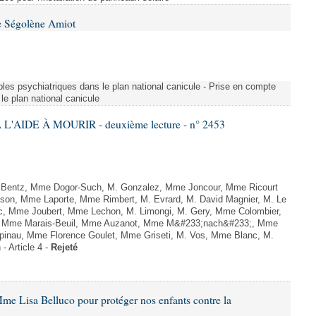
e Ségolène Amiot
les psychiatriques dans le plan national canicule - Prise en compte
le plan national canicule
L'AIDE À MOURIR - deuxième lecture - n° 2453
. Bentz, Mme Dogor-Such, M. Gonzalez, Mme Joncour, Mme Ricourt
Tesson, Mme Laporte, Mme Rimbert, M. Evrard, M. David Magnier, M. Le
c, Mme Joubert, Mme Lechon, M. Limongi, M. Gery, Mme Colombier,
rd, Mme Marais-Beuil, Mme Auzanot, Mme M&#233;nach&#233;, Mme
;pinau, Mme Florence Goulet, Mme Griseti, M. Vos, Mme Blanc, M.
- Article 4 -
Rejeté
me Lisa Belluco pour protéger nos enfants contre la