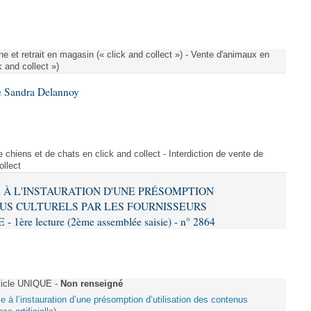
e et retrait en magasin (« click and collect ») - Vente d'animaux en
k and collect »)
e Sandra Delannoy
 chiens et de chats en click and collect - Interdiction de vente de
ollect
VE À L'INSTAURATION D'UNE PRÉSOMPTION
US CULTURELS PAR LES FOURNISSEURS
re lecture (2ème assemblée saisie) - n° 2864
ticle UNIQUE -
Non renseigné
ive à l’instauration d’une présomption d’utilisation des contenus