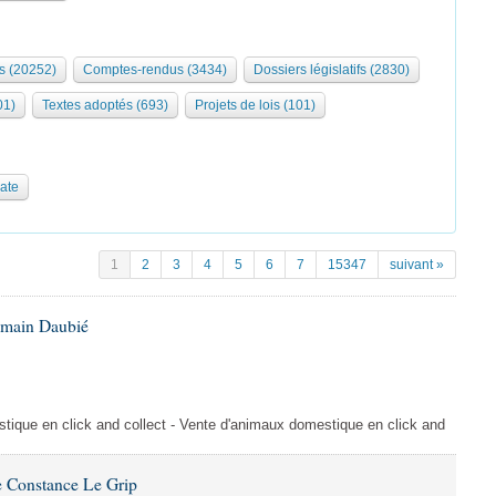
s (20252)
Comptes-rendus (3434)
Dossiers législatifs (2830)
01)
Textes adoptés (693)
Projets de lois (101)
date
1
2
3
4
5
6
7
15347
suivant »
omain Daubié
ique en click and collect - Vente d'animaux domestique en click and
 Constance Le Grip