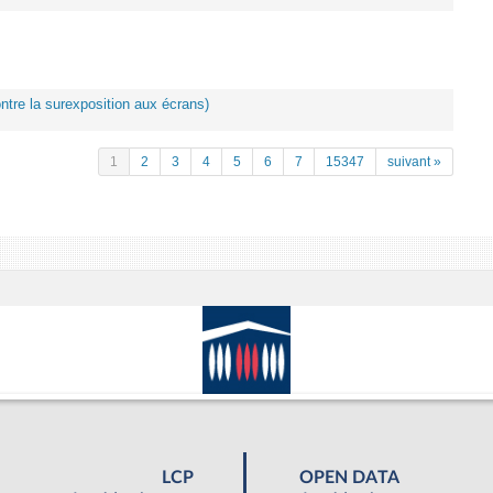
ontre la surexposition aux écrans)
1
2
3
4
5
6
7
15347
suivant »
LCP
OPEN DATA