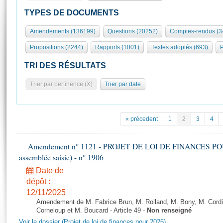
S'id
Présidence
Séance publique
Rôle et pouvoirs de l'Assemblée
Visiter l'Assemblée
TYPES DE DOCUMENTS
Fiches « Connaissance de l’Assemblée »
577 députés
Commissions et autres organes
Visite virtuelle du palais Bourbon
Amendements (136199)
Questions (20252)
Comptes-rendus (3
Organisation de l'Assemblée
Groupes politiques
Europe et International
Assister à une séance
Mot
Propositions (2244)
Rapports (1001)
Textes adoptés (693)
P
Présidence
Conférence des Présidents
Bureau
Collège des Ques
Élections législatives
Contrôle et évaluation
Accès des chercheurs à l’Assemblée
TRI DES RÉSULTATS
Congrès
Les évènements
S'inscrire
Trier par pertinence (X)
Trier par date
Pétitions
Statistiques et chiffres clés
Transparence et déontologie
Vous n'ave
Patrimoine
E
Documents de référence
« précedent
1
2
3
4
La Bibliothèque
( Constitution | Règlement de l'Assemblée ... )
Documents parlementaires
Les archives
Amendement n° 1121 - PROJET DE LOI DE FINANCES POUR 2
Projets de loi
Contacts et plan d'accès
assemblée saisie) - n° 1906
Propositions de loi
Histoire
Photos libres de droit
Date de
Amendements
Juniors
dépôt :
Textes adoptés
12/11/2025
Anciennes législatures
Amendement de M. Fabrice Brun, M. Rolland, M. Bony, M. Cord
Liens vers les sites publics
Corneloup et M. Boucard - Article 49 -
Non renseigné
Rapports d'information
Voir le dossier (Projet de loi de finances pour 2026)