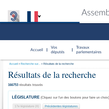
Assemb
Accèder à
la page
Vos
Travaux
Accueil
d'accueil
députés
parlementaires
Vous
Accueil
Recherche sur...
Résultats de la recherche
êtes
Résultats de la recherche
Général
ici
CONNEX
TRAVA
CONNA
DÉC
:
166753
résultats trouvés
LÉGISLATURE
(Cliquez sur l'un des boutons pour faire un choix
17e législature (X)
Précédentes législatures