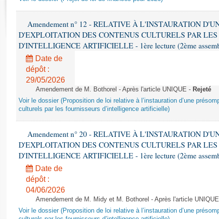
Rapports d'enquête
Rapports législatifs
Amendement n° 12 - RELATIVE À L'INSTAURATION D'
Rapports sur l'application des lois
D'EXPLOITATION DES CONTENUS CULTURELS PAR LES
Baromètre de l’application des lois
D'INTELLIGENCE ARTIFICIELLE - 1ère lecture (2ème assemblé
Date de
Dossiers législatifs
dépôt :
Budget et sécurité sociale
29/05/2026
Amendement de M. Bothorel - Après l'article UNIQUE -
Rejeté
Questions écrites et orales
Voir le dossier (Proposition de loi relative à l’instauration d’une présom
Comptes rendus des débats
culturels par les fournisseurs d’intelligence artificielle)
Amendement n° 20 - RELATIVE À L'INSTAURATION D'
D'EXPLOITATION DES CONTENUS CULTURELS PAR LES
D'INTELLIGENCE ARTIFICIELLE - 1ère lecture (2ème assemblé
Date de
dépôt :
04/06/2026
Amendement de M. Midy et M. Bothorel - Après l'article UNIQUE
Voir le dossier (Proposition de loi relative à l’instauration d’une présom