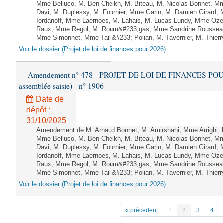
Mme Belluco, M. Ben Cheikh, M. Biteau, M. Nicolas Bonnet, Mm
Davi, M. Duplessy, M. Fournier, Mme Garin, M. Damien Girard,
Iordanoff, Mme Laernoes, M. Lahais, M. Lucas-Lundy, Mme Oz
Raux, Mme Regol, M. Roum&#233;gas, Mme Sandrine Rousseau
Mme Simonnet, Mme Taill&#233;-Polian, M. Tavernier, M. Thierry
Voir le dossier (Projet de loi de finances pour 2026)
Amendement n° 478 - PROJET DE LOI DE FINANCES POUR 20
assemblée saisie) - n° 1906
Date de
dépôt :
31/10/2025
Amendement de M. Arnaud Bonnet, M. Amirshahi, Mme Arrighi, 
Mme Belluco, M. Ben Cheikh, M. Biteau, M. Nicolas Bonnet, Mm
Davi, M. Duplessy, M. Fournier, Mme Garin, M. Damien Girard,
Iordanoff, Mme Laernoes, M. Lahais, M. Lucas-Lundy, Mme Oz
Raux, Mme Regol, M. Roum&#233;gas, Mme Sandrine Rousseau
Mme Simonnet, Mme Taill&#233;-Polian, M. Tavernier, M. Thierry
Voir le dossier (Projet de loi de finances pour 2026)
« précedent
1
2
3
4