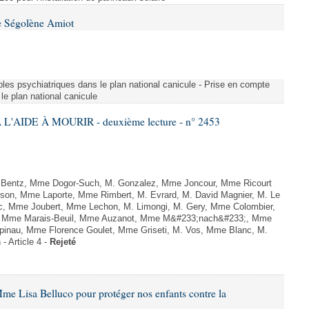
e Ségolène Amiot
les psychiatriques dans le plan national canicule - Prise en compte
le plan national canicule
L'AIDE À MOURIR - deuxième lecture - n° 2453
. Bentz, Mme Dogor-Such, M. Gonzalez, Mme Joncour, Mme Ricourt
Tesson, Mme Laporte, Mme Rimbert, M. Evrard, M. David Magnier, M. Le
c, Mme Joubert, Mme Lechon, M. Limongi, M. Gery, Mme Colombier,
rd, Mme Marais-Beuil, Mme Auzanot, Mme M&#233;nach&#233;, Mme
;pinau, Mme Florence Goulet, Mme Griseti, M. Vos, Mme Blanc, M.
- Article 4 -
Rejeté
me Lisa Belluco pour protéger nos enfants contre la