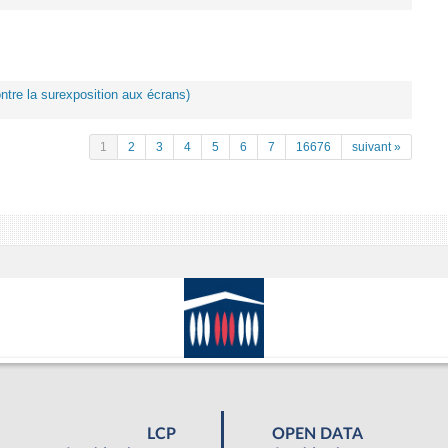
ontre la surexposition aux écrans)
1
2
3
4
5
6
7
16676
suivant »
LCP
OPEN DATA