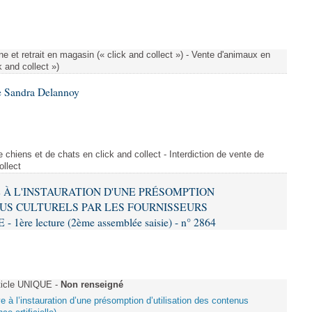
e et retrait en magasin (« click and collect ») - Vente d'animaux en
k and collect »)
e Sandra Delannoy
 chiens et de chats en click and collect - Interdiction de vente de
ollect
VE À L'INSTAURATION D'UNE PRÉSOMPTION
US CULTURELS PAR LES FOURNISSEURS
re lecture (2ème assemblée saisie) - n° 2864
ticle UNIQUE -
Non renseigné
ive à l’instauration d’une présomption d’utilisation des contenus