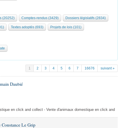
s (20252)
Comptes-rendus (3429)
Dossiers législatifs (2834)
01)
Textes adoptés (693)
Projets de lois (101)
date
1
2
3
4
5
6
7
16676
suivant »
omain Daubié
ique en click and collect - Vente d'animaux domestique en click and
 Constance Le Grip