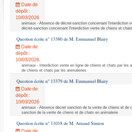
Rapports d'enquête
Date de
Rapports législatifs
dépôt :
Rapports sur l'application des lois
10/03/2026
Baromètre de l’application des lois
animaux - Absence de décret-sanction concernant l'interdiction 
décret-sanction concernant l'interdiction vente de chiens et chat
Question écrite n° 13380 de M. Emmanuel Blairy
Dossiers législatifs
Date de
Budget et sécurité sociale
dépôt :
Questions écrites et orales
10/03/2026
Comptes rendus des débats
animaux - Interdiction vente en ligne de chiens et chats par les a
de chiens et chats par les animaleries
Question écrite n° 13379 de M. Emmanuel Blairy
Date de
dépôt :
10/03/2026
animaux - Absence décret sanction de la vente de chiens et de 
sanction de la vente de chiens et de chats en animalerie
Question écrite n° 11018 de M. Arnaud Simion
Date de