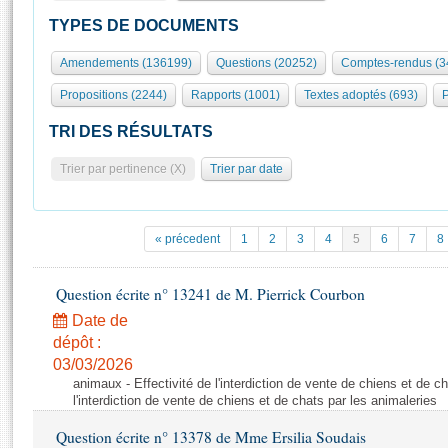
S'id
Présidence
Séance publique
Rôle et pouvoirs de l'Assemblée
Visiter l'Assemblée
TYPES DE DOCUMENTS
Fiches « Connaissance de l’Assemblée »
577 députés
Commissions et autres organes
Visite virtuelle du palais Bourbon
Amendements (136199)
Questions (20252)
Comptes-rendus (3
Organisation de l'Assemblée
Groupes politiques
Europe et International
Assister à une séance
Mot
Propositions (2244)
Rapports (1001)
Textes adoptés (693)
P
Présidence
Conférence des Présidents
Bureau
Collège des Ques
Élections législatives
Contrôle et évaluation
Accès des chercheurs à l’Assemblée
TRI DES RÉSULTATS
Congrès
Les évènements
S'inscrire
Trier par pertinence (X)
Trier par date
Pétitions
Statistiques et chiffres clés
Transparence et déontologie
Vous n'ave
Patrimoine
E
Documents de référence
« précedent
1
2
3
4
5
6
7
8
La Bibliothèque
( Constitution | Règlement de l'Assemblée ... )
Documents parlementaires
Les archives
Question écrite n° 13241 de M. Pierrick Courbon
Projets de loi
Contacts et plan d'accès
Date de
Propositions de loi
Histoire
Photos libres de droit
dépôt :
Amendements
Juniors
03/03/2026
Textes adoptés
animaux - Effectivité de l'interdiction de vente de chiens et de ch
Anciennes législatures
l'interdiction de vente de chiens et de chats par les animaleries
Liens vers les sites publics
Rapports d'information
Question écrite n° 13378 de Mme Ersilia Soudais