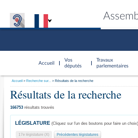
Assemb
Accèder à
la page
Vos
Travaux
Accueil
d'accueil
députés
parlementaires
Vous
Accueil
Recherche sur...
Résultats de la recherche
êtes
Résultats de la recherche
Général
ici
CONNEX
TRAVA
CONNA
DÉC
:
166753
résultats trouvés
LÉGISLATURE
(Cliquez sur l'un des boutons pour faire un choix
17e législature (X)
Précédentes législatures