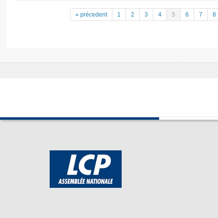
« précedent
1
2
3
4
5
6
7
8