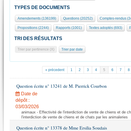
S'id
Présidence
Séance publique
Rôle et pouvoirs de l'Assemblée
Visiter l'Assemblée
TYPES DE DOCUMENTS
Fiches « Connaissance de l’Assemblée »
577 députés
Commissions et autres organes
Visite virtuelle du palais Bourbon
Amendements (136199)
Questions (20252)
Comptes-rendus (3
Organisation de l'Assemblée
Groupes politiques
Europe et International
Assister à une séance
Mot
Propositions (2244)
Rapports (1001)
Textes adoptés (693)
P
Présidence
Conférence des Présidents
Bureau
Collège des Ques
Élections législatives
Contrôle et évaluation
Accès des chercheurs à l’Assemblée
TRI DES RÉSULTATS
Congrès
Les évènements
S'inscrire
Trier par pertinence (X)
Trier par date
Pétitions
Statistiques et chiffres clés
Transparence et déontologie
Vous n'ave
Patrimoine
E
Documents de référence
« précedent
1
2
3
4
5
6
7
8
La Bibliothèque
( Constitution | Règlement de l'Assemblée ... )
Documents parlementaires
Les archives
Question écrite n° 13241 de M. Pierrick Courbon
Projets de loi
Contacts et plan d'accès
Date de
Propositions de loi
Histoire
Photos libres de droit
dépôt :
Amendements
Juniors
03/03/2026
Textes adoptés
animaux - Effectivité de l'interdiction de vente de chiens et de ch
Anciennes législatures
l'interdiction de vente de chiens et de chats par les animaleries
Liens vers les sites publics
Rapports d'information
Question écrite n° 13378 de Mme Ersilia Soudais