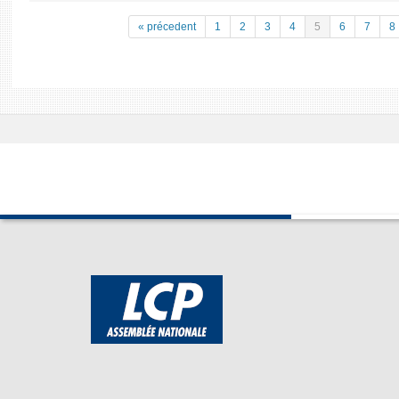
« précedent
1
2
3
4
5
6
7
8