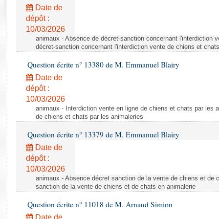
Rapports d'enquête
Date de
Rapports législatifs
dépôt :
Rapports sur l'application des lois
10/03/2026
Baromètre de l’application des lois
animaux - Absence de décret-sanction concernant l'interdiction 
décret-sanction concernant l'interdiction vente de chiens et chat
Question écrite n° 13380 de M. Emmanuel Blairy
Dossiers législatifs
Date de
Budget et sécurité sociale
dépôt :
Questions écrites et orales
10/03/2026
Comptes rendus des débats
animaux - Interdiction vente en ligne de chiens et chats par les a
de chiens et chats par les animaleries
Question écrite n° 13379 de M. Emmanuel Blairy
Date de
dépôt :
10/03/2026
animaux - Absence décret sanction de la vente de chiens et de 
sanction de la vente de chiens et de chats en animalerie
Question écrite n° 11018 de M. Arnaud Simion
Date de