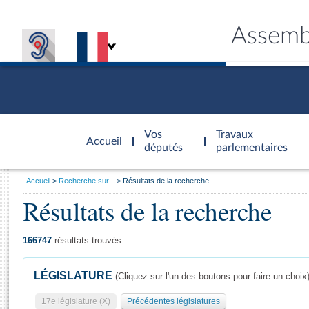
Assemb
Accèder à
la page
Vos
Travaux
Accueil
d'accueil
députés
parlementaires
Vous
Accueil
Recherche sur...
Résultats de la recherche
êtes
Résultats de la recherche
Général
ici
CONNEX
TRAVA
CONNA
DÉC
:
166747
résultats trouvés
LÉGISLATURE
(Cliquez sur l'un des boutons pour faire un choix
17e législature (X)
Précédentes législatures