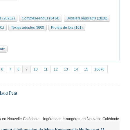
s (20252)
Comptes-rendus (3434)
Dossiers législatifs (2828)
01)
Textes adoptés (693)
Projets de lois (101)
date
6
7
8
9
10
11
12
13
14
15
16676
aud Petit
s en Nouvelle Calédonie - Ingérences étrangères en Nouvelle Calédonie
 Rapport d'information de Mme Emmanuelle Hoffman et M.