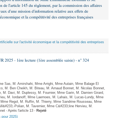
n de l'article 145 du règlement, par la commission des affaires
ux d'une mission d'information relative aux effets de
ité économique et la compétitivité des entreprises françaises
artificielle sur l'activité économique et la compétitivité des entreprises
025 - 1ère lecture (1ère assemblée saisie) - n° 324
e Sas, M. Amirshahi, Mme Arrighi, Mme Autain, Mme Balage El
o, M. Ben Cheikh, M. Biteau, M. Arnaud Bonnet, M. Nicolas Bonnet,
, M. Davi, M. Duplessy, M. Fournier, Mme Garin, M. Damien Girard,
ieu, M. Iordanoff, Mme Laernoes, M. Lahais, M. Lucas-Lundy, Mme
Mme Regol, M. Ruffin, M. Thierry, Mme Sandrine Rousseau, Mme
l&#233;-Polian, M. Tavernier, Mme C&#233;line Hervieu, M.
t - Après l'article 13 -
Rejeté
es pour 2025)