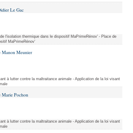
idier Le Gac
 de l'isolation thermique dans le dispositif MaPrimeRénov' - Place de
positif MaPrimeRénov'
me Manon Meunier
ant à lutter contre la maltraitance animale - Application de la loi visant
imale
e Marie Pochon
ant à lutter contre la maltraitance animale - Application de la loi visant
imale