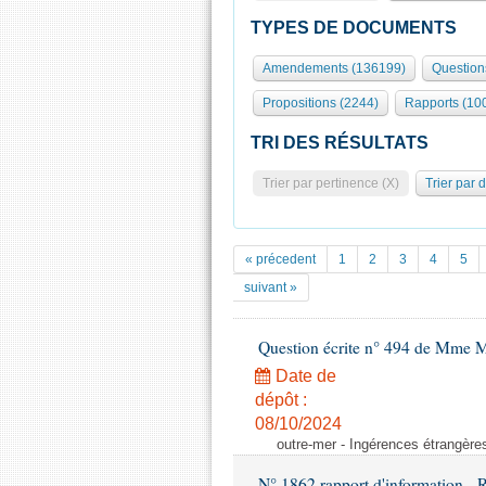
TYPES DE DOCUMENTS
Amendements (136199)
Question
Propositions (2244)
Rapports (10
TRI DES RÉSULTATS
Trier par pertinence (X)
Trier par 
« précedent
1
2
3
4
5
suivant »
Question écrite n° 494 de Mme M
Date de
dépôt :
08/10/2024
outre-mer - Ingérences étrangère
N° 1862 rapport d'information -