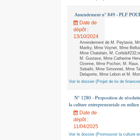
Amendement n° 849 - PLF POUR 20
Date de
dépôt :
13/10/2024
Amendement de M. Peytavie, Mm
Mariky, Mme Voynet, Mme Belluc
Mme Chatelain, M. Corbi&#232;re
M. Gustave, Mme Catherine Herv
Ozenne, Mme Pochon, M. Raux, 
Sebaihi, Mme Simonnet, Mme Tail
Delaporte, Mme Lebon et M. Monne
Voir le dossier (Projet de loi de financ
N° 1280 - Proposition de résolut
la culture entrepreneuriale en milieu
Date de
dépôt :
11/04/2025
Voir le dossier (Promouvoir la culture e