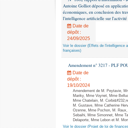
Antoine Golliot déposé en applicatio
économiques, en conclusion des trava
l'intelligence artificielle sur l'activ
Date de
dépôt :
24/09/2025
Voir le dossier (Effets de l'intelligence 
françaises)
Amendement n° 3217 - PLF POUR 2
Date de
dépôt :
19/10/2024
Amendement de M. Peytavie, Mm
Mariky, Mme Voynet, Mme Belluc
Mme Chatelain, M. Corbi&#232;re
M. Gustave, Mme Catherine Herv
Ozenne, Mme Pochon, M. Raux, 
Sebaihi, Mme Simonnet, Mme Tail
Delaporte, Mme Lebon et M. Monne
Voir le dossier (Projet de loi de financ