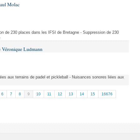
Paul Molac
ion de 230 places dans les IFSI de Bretagne - Suppression de 230
e
me Véronique Ludmann
es aux terrains de padel et pickleball - Nuisances sonores liées aux
6
7
8
9
10
11
12
13
14
15
16676