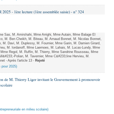
25 - 1ère lecture (1ère assemblée saisie) - n° 324
e Sas, M. Amirshahi, Mme Arrighi, Mme Autain, Mme Balage El
o, M. Ben Cheikh, M. Biteau, M. Arnaud Bonnet, M. Nicolas Bonnet,
, M. Davi, M. Duplessy, M. Fournier, Mme Garin, M. Damien Girard,
ieu, M. Iordanoff, Mme Laernoes, M. Lahais, M. Lucas-Lundy, Mme
Mme Regol, M. Ruffin, M. Thierry, Mme Sandrine Rousseau, Mme
l&#233;-Polian, M. Tavernier, Mme C&#233;line Hervieu, M.
t - Après l'article 13 -
Rejeté
es pour 2025)
ion de M. Thierry Liger invitant le Gouvernement à promouvoir
 scolaire
ntrepreneuriale en milieu scolaire)