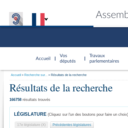
Assemb
Accèder à
la page
Vos
Travaux
Accueil
d'accueil
députés
parlementaires
Vous
Accueil
Recherche sur...
Résultats de la recherche
êtes
Résultats de la recherche
Général
ici
CONNEX
TRAVA
CONNA
DÉC
:
166758
résultats trouvés
LÉGISLATURE
(Cliquez sur l'un des boutons pour faire un choix
17e législature (X)
Précédentes législatures