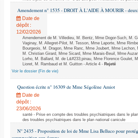
Amendement n° 1535 - DROIT À L'AIDE À MOURIR - deuxièm
Date de
dépôt :
12/02/2026
Amendement de M. Villedieu, M. Bentz, Mme Dogor-Such, M. G
Vaginay, M. Allegret-Pilot, M. Tesson, Mme Laporte, Mme Rimbe
Bourgeois, M. Dragon, Mme Ranc, Mme Joubert, Mme Lechon, M
M. Christian Girard, Mme Sicard, Mme Marais-Beuil, Mme Au
Lorho, M. Ballard, M. de L&#233;pinau, Mme Florence Goulet, 
Lioret, M. Rambaud et M. Guitton - Article 4 -
Rejeté
Voir le dossier (Fin de vie)
Question écrite n° 16309 de Mme Ségolène Amiot
Date de
dépôt :
23/06/2026
santé - Prise en compte des troubles psychiatriques dans le plan
des troubles psychiatriques dans le plan national canicule
N° 2435 - Proposition de loi de Mme Lisa Belluco pour protége
surexposition aux écrans