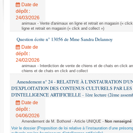
Rapports d'enquête
Date de
Rapports législatifs
dépôt :
Rapports sur l'application des lois
24/03/2026
Baromètre de l’application des lois
animaux - Vente d'animaux en ligne et retrait en magasin (« click
ligne et retrait en magasin (« click and collect »)
Question écrite n° 13056 de Mme Sandra Delannoy
Dossiers législatifs
Date de
Budget et sécurité sociale
dépôt :
Questions écrites et orales
24/02/2026
Comptes rendus des débats
animaux - Interdiction de vente de chiens et de chats en click and
chiens et de chats en click and collect
Amendement n° 24 - RELATIVE À L'INSTAURATION D'
D'EXPLOITATION DES CONTENUS CULTURELS PAR LES
D'INTELLIGENCE ARTIFICIELLE - 1ère lecture (2ème assemblé
Date de
dépôt :
04/06/2026
Amendement de M. Bothorel - Article UNIQUE -
Non renseigné
Voir le dossier (Proposition de loi relative à l’instauration d’une présom