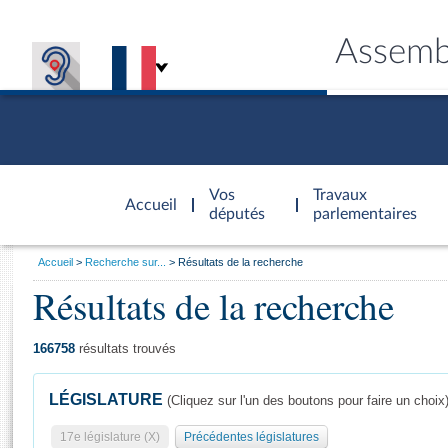
Assemb
Accèder à
la page
Vos
Travaux
Accueil
d'accueil
députés
parlementaires
Vous
Accueil
Recherche sur...
Résultats de la recherche
êtes
Résultats de la recherche
Général
ici
CONNEX
TRAVA
CONNA
DÉC
:
166758
résultats trouvés
LÉGISLATURE
(Cliquez sur l'un des boutons pour faire un choix
17e législature (X)
Précédentes législatures