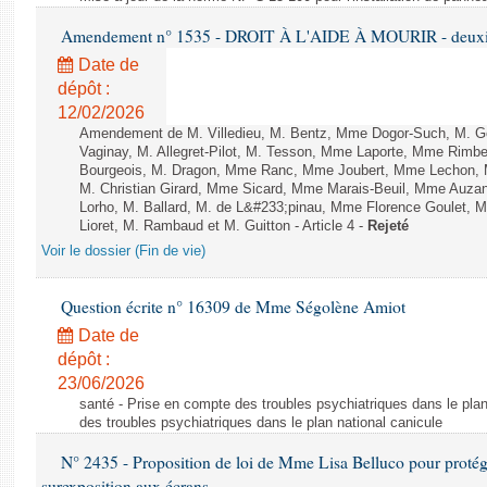
Amendement n° 1535 - DROIT À L'AIDE À MOURIR - deuxièm
Date de
dépôt :
12/02/2026
Amendement de M. Villedieu, M. Bentz, Mme Dogor-Such, M. G
Vaginay, M. Allegret-Pilot, M. Tesson, Mme Laporte, Mme Rimbe
Bourgeois, M. Dragon, Mme Ranc, Mme Joubert, Mme Lechon, M
M. Christian Girard, Mme Sicard, Mme Marais-Beuil, Mme Au
Lorho, M. Ballard, M. de L&#233;pinau, Mme Florence Goulet, 
Lioret, M. Rambaud et M. Guitton - Article 4 -
Rejeté
Voir le dossier (Fin de vie)
Question écrite n° 16309 de Mme Ségolène Amiot
Date de
dépôt :
23/06/2026
santé - Prise en compte des troubles psychiatriques dans le plan
des troubles psychiatriques dans le plan national canicule
N° 2435 - Proposition de loi de Mme Lisa Belluco pour protége
surexposition aux écrans