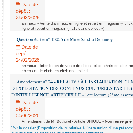
Rapports d'enquête
Date de
Rapports législatifs
dépôt :
Rapports sur l'application des lois
24/03/2026
Baromètre de l’application des lois
animaux - Vente d'animaux en ligne et retrait en magasin (« click
ligne et retrait en magasin (« click and collect »)
Question écrite n° 13056 de Mme Sandra Delannoy
Dossiers législatifs
Date de
Budget et sécurité sociale
dépôt :
Questions écrites et orales
24/02/2026
Comptes rendus des débats
animaux - Interdiction de vente de chiens et de chats en click and
chiens et de chats en click and collect
Amendement n° 24 - RELATIVE À L'INSTAURATION D'
D'EXPLOITATION DES CONTENUS CULTURELS PAR LES
D'INTELLIGENCE ARTIFICIELLE - 1ère lecture (2ème assemblé
Date de
dépôt :
04/06/2026
Amendement de M. Bothorel - Article UNIQUE -
Non renseigné
Voir le dossier (Proposition de loi relative à l’instauration d’une présom