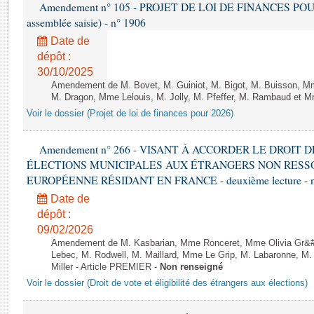
Rapports d'enquête
Amendement n° 105 - PROJET DE LOI DE FINANCES POUR 20
assemblée saisie) - n° 1906
Rapports législatifs
Rapports sur l'application des lois
Date de
dépôt :
Baromètre de l’application des lois
30/10/2025
Amendement de M. Bovet, M. Guiniot, M. Bigot, M. Buisson, Mm
Dossiers législatifs
M. Dragon, Mme Lelouis, M. Jolly, M. Pfeffer, M. Rambaud et Mm
Budget et sécurité sociale
Voir le dossier (Projet de loi de finances pour 2026)
Questions écrites et orales
Amendement n° 266 - VISANT À ACCORDER LE DROIT D
Comptes rendus des débats
ÉLECTIONS MUNICIPALES AUX ÉTRANGERS NON RESSO
EUROPÉENNE RÉSIDANT EN FRANCE - deuxième lecture - n
Date de
dépôt :
09/02/2026
Amendement de M. Kasbarian, Mme Ronceret, Mme Olivia Gr&#2
Lebec, M. Rodwell, M. Maillard, Mme Le Grip, M. Labaronne, 
Miller - Article PREMIER -
Non renseigné
Voir le dossier (Droit de vote et éligibilité des étrangers aux élections)