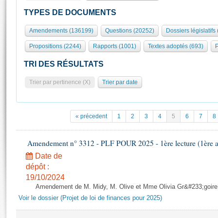
S'id
Présidence
Séance publique
Rôle et pouvoirs de l'Assemblée
Visiter l'Assemblée
TYPES DE DOCUMENTS
Fiches « Connaissance de l’Assemblée »
577 députés
Commissions et autres organes
Visite virtuelle du palais Bourbon
Amendements (136199)
Questions (20252)
Dossiers législatifs
Organisation de l'Assemblée
Groupes politiques
Europe et International
Assister à une séance
Mot
Propositions (2244)
Rapports (1001)
Textes adoptés (693)
P
Présidence
Conférence des Présidents
Bureau
Collège des Ques
Élections législatives
Contrôle et évaluation
Accès des chercheurs à l’Assemblée
TRI DES RÉSULTATS
Congrès
Les évènements
S'inscrire
Trier par pertinence (X)
Trier par date
Pétitions
Statistiques et chiffres clés
Transparence et déontologie
Vous n'ave
Patrimoine
E
Documents de référence
« précedent
1
2
3
4
5
6
7
8
La Bibliothèque
( Constitution | Règlement de l'Assemblée ... )
Documents parlementaires
Les archives
Amendement n° 3312 - PLF POUR 2025 - 1ère lecture (1ère as
Projets de loi
Contacts et plan d'accès
Date de
Propositions de loi
Histoire
Photos libres de droit
dépôt :
Amendements
Juniors
19/10/2024
Textes adoptés
Amendement de M. Midy, M. Olive et Mme Olivia Gr&#233;goire - 
Anciennes législatures
Voir le dossier (Projet de loi de finances pour 2025)
Liens vers les sites publics
Rapports d'information