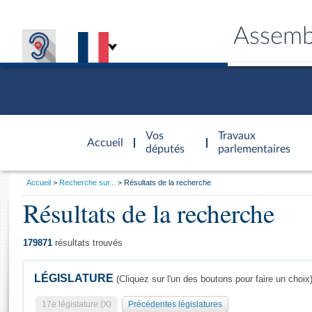
Assemb
Accèder à
la page
Vos
Travaux
Accueil
d'accueil
députés
parlementaires
Vous
Accueil
Recherche sur...
Résultats de la recherche
êtes
Résultats de la recherche
Général
ici
CONNEX
TRAVA
CONNA
DÉC
:
179871
résultats trouvés
LÉGISLATURE
(Cliquez sur l'un des boutons pour faire un choix
17e législature (X)
Précédentes législatures