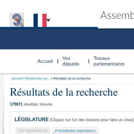
Assemb
Accèder à
la page
Vos
Travaux
Accueil
d'accueil
députés
parlementaires
Vous
Accueil
Recherche sur...
Résultats de la recherche
êtes
Résultats de la recherche
Général
ici
CONNEX
TRAVA
CONNA
DÉC
:
179871
résultats trouvés
LÉGISLATURE
(Cliquez sur l'un des boutons pour faire un choix
17e législature (X)
Précédentes législatures