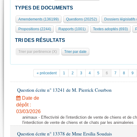
S'id
Présidence
Séance publique
Rôle et pouvoirs de l'Assemblée
Visiter l'Assemblée
TYPES DE DOCUMENTS
Fiches « Connaissance de l’Assemblée »
577 députés
Commissions et autres organes
Visite virtuelle du palais Bourbon
Amendements (136199)
Questions (20252)
Dossiers législatifs
Organisation de l'Assemblée
Groupes politiques
Europe et International
Assister à une séance
Mot
Propositions (2244)
Rapports (1001)
Textes adoptés (693)
P
Présidence
Conférence des Présidents
Bureau
Collège des Ques
Élections législatives
Contrôle et évaluation
Accès des chercheurs à l’Assemblée
TRI DES RÉSULTATS
Congrès
Les évènements
S'inscrire
Trier par pertinence (X)
Trier par date
Pétitions
Statistiques et chiffres clés
Transparence et déontologie
Vous n'ave
Patrimoine
E
Documents de référence
« précedent
1
2
3
4
5
6
7
8
9
La Bibliothèque
( Constitution | Règlement de l'Assemblée ... )
Documents parlementaires
Les archives
Question écrite n° 13241 de M. Pierrick Courbon
Projets de loi
Contacts et plan d'accès
Date de
Propositions de loi
Histoire
Photos libres de droit
dépôt :
Amendements
Juniors
03/03/2026
Textes adoptés
animaux - Effectivité de l'interdiction de vente de chiens et de ch
Anciennes législatures
l'interdiction de vente de chiens et de chats par les animaleries
Liens vers les sites publics
Rapports d'information
Question écrite n° 13378 de Mme Ersilia Soudais