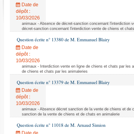
Rapports d'enquête
Date de
Rapports législatifs
dépôt :
Rapports sur l'application des lois
10/03/2026
Baromètre de l’application des lois
animaux - Absence de décret-sanction concernant l'interdiction 
décret-sanction concernant l'interdiction vente de chiens et chat
Question écrite n° 13380 de M. Emmanuel Blairy
Dossiers législatifs
Date de
Budget et sécurité sociale
dépôt :
Questions écrites et orales
10/03/2026
Comptes rendus des débats
animaux - Interdiction vente en ligne de chiens et chats par les a
de chiens et chats par les animaleries
Question écrite n° 13379 de M. Emmanuel Blairy
Date de
dépôt :
10/03/2026
animaux - Absence décret sanction de la vente de chiens et de 
sanction de la vente de chiens et de chats en animalerie
Question écrite n° 11018 de M. Arnaud Simion
Date de