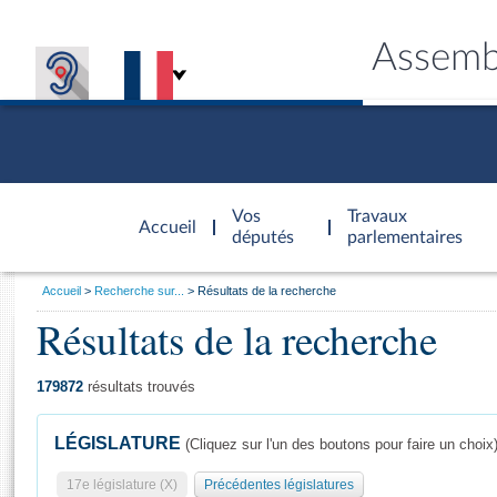
Assemb
Accèder à
la page
Vos
Travaux
Accueil
d'accueil
députés
parlementaires
Vous
Accueil
Recherche sur...
Résultats de la recherche
êtes
Résultats de la recherche
Général
ici
CONNEX
TRAVA
CONNA
DÉC
:
179872
résultats trouvés
LÉGISLATURE
(Cliquez sur l'un des boutons pour faire un choix
17e législature (X)
Précédentes législatures