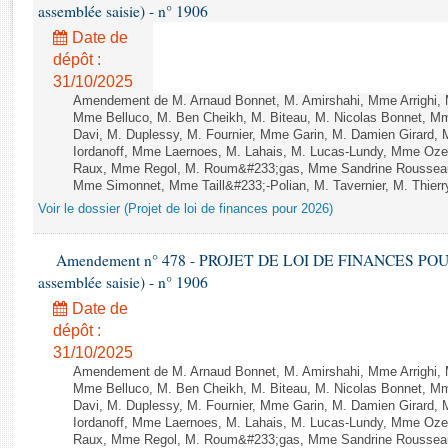
Rapports d'enquête
assemblée saisie) - n° 1906
Rapports législatifs
Date de
Rapports sur l'application des lois
dépôt :
Baromètre de l’application des lois
31/10/2025
Amendement de M. Arnaud Bonnet, M. Amirshahi, Mme Arrighi, 
Mme Belluco, M. Ben Cheikh, M. Biteau, M. Nicolas Bonnet, Mm
Davi, M. Duplessy, M. Fournier, Mme Garin, M. Damien Girard,
Dossiers législatifs
Iordanoff, Mme Laernoes, M. Lahais, M. Lucas-Lundy, Mme Oz
Budget et sécurité sociale
Raux, Mme Regol, M. Roum&#233;gas, Mme Sandrine Rousseau
Questions écrites et orales
Mme Simonnet, Mme Taill&#233;-Polian, M. Tavernier, M. Thierry
Voir le dossier (Projet de loi de finances pour 2026)
Comptes rendus des débats
Amendement n° 478 - PROJET DE LOI DE FINANCES POUR 20
assemblée saisie) - n° 1906
Date de
dépôt :
31/10/2025
Amendement de M. Arnaud Bonnet, M. Amirshahi, Mme Arrighi, 
Mme Belluco, M. Ben Cheikh, M. Biteau, M. Nicolas Bonnet, Mm
Davi, M. Duplessy, M. Fournier, Mme Garin, M. Damien Girard,
Iordanoff, Mme Laernoes, M. Lahais, M. Lucas-Lundy, Mme Oz
Raux, Mme Regol, M. Roum&#233;gas, Mme Sandrine Rousseau