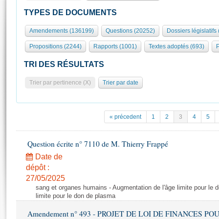
S'id
Présidence
Séance publique
Rôle et pouvoirs de l'Assemblée
Visiter l'Assemblée
TYPES DE DOCUMENTS
Fiches « Connaissance de l’Assemblée »
577 députés
Commissions et autres organes
Visite virtuelle du palais Bourbon
Amendements (136199)
Questions (20252)
Dossiers législatifs
Organisation de l'Assemblée
Groupes politiques
Europe et International
Assister à une séance
Mot
Propositions (2244)
Rapports (1001)
Textes adoptés (693)
P
Présidence
Conférence des Présidents
Bureau
Collège des Ques
Élections législatives
Contrôle et évaluation
Accès des chercheurs à l’Assemblée
TRI DES RÉSULTATS
Congrès
Les évènements
S'inscrire
Trier par pertinence (X)
Trier par date
Pétitions
Statistiques et chiffres clés
Transparence et déontologie
Vous n'ave
Patrimoine
E
Documents de référence
« précedent
1
2
3
4
5
La Bibliothèque
( Constitution | Règlement de l'Assemblée ... )
Documents parlementaires
Les archives
Question écrite n° 7110 de M. Thierry Frappé
Projets de loi
Contacts et plan d'accès
Date de
Propositions de loi
Histoire
Photos libres de droit
dépôt :
Amendements
Juniors
27/05/2025
Textes adoptés
sang et organes humains - Augmentation de l'âge limite pour le 
Anciennes législatures
limite pour le don de plasma
Liens vers les sites publics
Rapports d'information
Amendement n° 493 - PROJET DE LOI DE FINANCES POUR 20