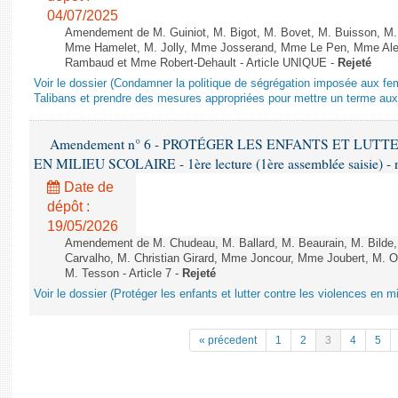
04/07/2025
Amendement de M. Guiniot, M. Bigot, M. Bovet, M. Buisson, M.
Mme Hamelet, M. Jolly, Mme Josserand, Mme Le Pen, Mme Alex
Rambaud et Mme Robert-Dehault - Article UNIQUE -
Rejeté
Voir le dossier (Condamner la politique de ségrégation imposée aux f
Talibans et prendre des mesures appropriées pour mettre un terme aux 
Amendement n° 6 - PROTÉGER LES ENFANTS ET LUT
EN MILIEU SCOLAIRE - 1ère lecture (1ère assemblée saisie) - 
Date de
dépôt :
19/05/2026
Amendement de M. Chudeau, M. Ballard, M. Beaurain, M. Bilde
Carvalho, M. Christian Girard, Mme Joncour, Mme Joubert, M. 
M. Tesson - Article 7 -
Rejeté
Voir le dossier (Protéger les enfants et lutter contre les violences en mi
« précedent
1
2
3
4
5