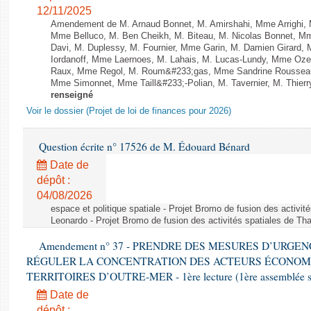
12/11/2025
Amendement de M. Arnaud Bonnet, M. Amirshahi, Mme Arrighi, 
Mme Belluco, M. Ben Cheikh, M. Biteau, M. Nicolas Bonnet, Mm
Davi, M. Duplessy, M. Fournier, Mme Garin, M. Damien Girard,
Iordanoff, Mme Laernoes, M. Lahais, M. Lucas-Lundy, Mme Oz
Raux, Mme Regol, M. Roum&#233;gas, Mme Sandrine Rousseau
Mme Simonnet, Mme Taill&#233;-Polian, M. Tavernier, M. Thierry
renseigné
Voir le dossier (Projet de loi de finances pour 2026)
Question écrite n° 17526 de M. Édouard Bénard
Date de
dépôt :
04/08/2026
espace et politique spatiale - Projet Bromo de fusion des activit
Leonardo - Projet Bromo de fusion des activités spatiales de Tha
Amendement n° 37 - PRENDRE DES MESURES D’URGE
RÉGULER LA CONCENTRATION DES ACTEURS ÉCONOM
TERRITOIRES D’OUTRE-MER - 1ère lecture (1ère assemblée sai
Date de
dépôt :