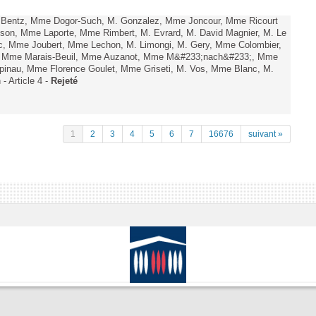
. Bentz, Mme Dogor-Such, M. Gonzalez, Mme Joncour, Mme Ricourt
Tesson, Mme Laporte, Mme Rimbert, M. Evrard, M. David Magnier, M. Le
c, Mme Joubert, Mme Lechon, M. Limongi, M. Gery, Mme Colombier,
rd, Mme Marais-Beuil, Mme Auzanot, Mme M&#233;nach&#233;, Mme
;pinau, Mme Florence Goulet, Mme Griseti, M. Vos, Mme Blanc, M.
- Article 4 -
Rejeté
1
2
3
4
5
6
7
16676
suivant »