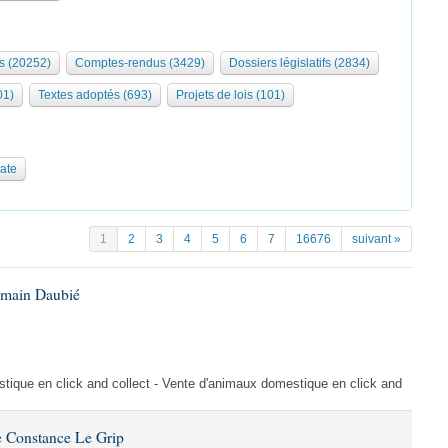
s (20252)
Comptes-rendus (3429)
Dossiers législatifs (2834)
01)
Textes adoptés (693)
Projets de lois (101)
date
1
2
3
4
5
6
7
16676
suivant »
omain Daubié
ique en click and collect - Vente d'animaux domestique en click and
 Constance Le Grip