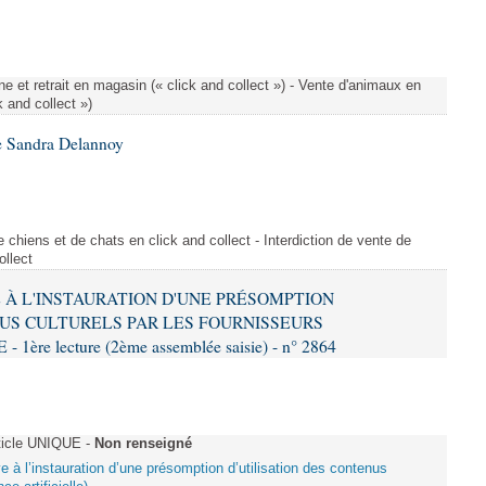
e et retrait en magasin (« click and collect ») - Vente d'animaux en
k and collect »)
e Sandra Delannoy
 chiens et de chats en click and collect - Interdiction de vente de
ollect
VE À L'INSTAURATION D'UNE PRÉSOMPTION
US CULTURELS PAR LES FOURNISSEURS
re lecture (2ème assemblée saisie) - n° 2864
ticle UNIQUE -
Non renseigné
ive à l’instauration d’une présomption d’utilisation des contenus