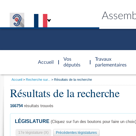
Assemb
Accèder à
la page
Vos
Travaux
Accueil
d'accueil
députés
parlementaires
Vous
Accueil
Recherche sur...
Résultats de la recherche
êtes
Résultats de la recherche
Général
ici
CONNEX
TRAVA
CONNA
DÉC
:
166754
résultats trouvés
LÉGISLATURE
(Cliquez sur l'un des boutons pour faire un choix
17e législature (X)
Précédentes législatures