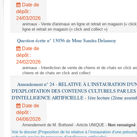
Rapports d'enquête
Date de
Rapports législatifs
dépôt :
Rapports sur l'application des lois
24/03/2026
Baromètre de l’application des lois
animaux - Vente d'animaux en ligne et retrait en magasin (« click
ligne et retrait en magasin (« click and collect »)
Question écrite n° 13056 de Mme Sandra Delannoy
Dossiers législatifs
Date de
Budget et sécurité sociale
dépôt :
Questions écrites et orales
24/02/2026
Comptes rendus des débats
animaux - Interdiction de vente de chiens et de chats en click and
chiens et de chats en click and collect
Amendement n° 24 - RELATIVE À L'INSTAURATION D'
D'EXPLOITATION DES CONTENUS CULTURELS PAR LES
D'INTELLIGENCE ARTIFICIELLE - 1ère lecture (2ème assemblé
Date de
dépôt :
04/06/2026
Amendement de M. Bothorel - Article UNIQUE -
Non renseigné
Voir le dossier (Proposition de loi relative à l’instauration d’une présom