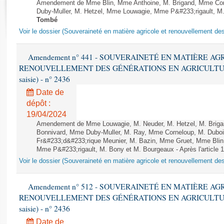
Rapports d'enquête
Amendement de Mme Blin, Mme Anthoine, M. Brigand, Mme Cor
Duby-Muller, M. Hetzel, Mme Louwagie, Mme P&#233;rigault, M. Tai
Rapports législatifs
Tombé
Rapports sur l'application des lois
Voir le dossier (Souveraineté en matière agricole et renouvellement des
Baromètre de l’application des lois
Amendement n° 441 - SOUVERAINETÉ EN MATIÈRE AG
RENOUVELLEMENT DES GÉNÉRATIONS EN AGRICULTURE - 1è
Dossiers législatifs
saisie) - n° 2436
Budget et sécurité sociale
Date de
Questions écrites et orales
dépôt :
Comptes rendus des débats
19/04/2024
Amendement de Mme Louwagie, M. Neuder, M. Hetzel, M. Briga
Bonnivard, Mme Duby-Muller, M. Ray, Mme Corneloup, M. Duboi
Fr&#233;d&#233;rique Meunier, M. Bazin, Mme Gruet, Mme Blin, 
Mme P&#233;rigault, M. Bony et M. Bourgeaux - Après l'article 
Voir le dossier (Souveraineté en matière agricole et renouvellement des
Amendement n° 512 - SOUVERAINETÉ EN MATIÈRE AG
RENOUVELLEMENT DES GÉNÉRATIONS EN AGRICULTURE - 1è
saisie) - n° 2436
Date de