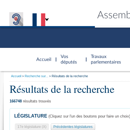
Assemb
Accèder à
la page
Vos
Travaux
Accueil
d'accueil
députés
parlementaires
Vous
Accueil
Recherche sur...
Résultats de la recherche
êtes
Résultats de la recherche
Général
ici
CONNEX
TRAVA
CONNA
DÉC
:
166748
résultats trouvés
LÉGISLATURE
(Cliquez sur l'un des boutons pour faire un choix
17e législature (X)
Précédentes législatures