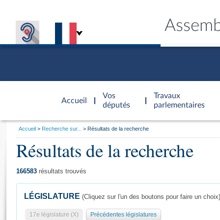
Assemb
Accèder à
la page
Vos
Travaux
Accueil
d'accueil
députés
parlementaires
Vous
Accueil
Recherche sur...
Résultats de la recherche
êtes
Résultats de la recherche
Général
ici
CONNEX
TRAVA
CONNA
DÉC
:
166583
résultats trouvés
LÉGISLATURE
(Cliquez sur l'un des boutons pour faire un choix
17e législature (X)
Précédentes législatures