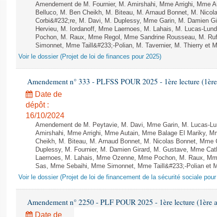
Amendement de M. Fournier, M. Amirshahi, Mme Arrighi, Mme A
Belluco, M. Ben Cheikh, M. Biteau, M. Arnaud Bonnet, M. Nicol
Corbi&#232;re, M. Davi, M. Duplessy, Mme Garin, M. Damien G
Hervieu, M. Iordanoff, Mme Laernoes, M. Lahais, M. Lucas-Lu
Pochon, M. Raux, Mme Regol, Mme Sandrine Rousseau, M. Ru
Simonnet, Mme Taill&#233;-Polian, M. Tavernier, M. Thierry et M
Voir le dossier (Projet de loi de finances pour 2025)
Amendement n° 333 - PLFSS POUR 2025 - 1ère lecture (1ère a
Date de
dépôt :
16/10/2024
Amendement de M. Peytavie, M. Davi, Mme Garin, M. Lucas-L
Amirshahi, Mme Arrighi, Mme Autain, Mme Balage El Mariky, 
Cheikh, M. Biteau, M. Arnaud Bonnet, M. Nicolas Bonnet, Mme C
Duplessy, M. Fournier, M. Damien Girard, M. Gustave, Mme Cath
Laernoes, M. Lahais, Mme Ozenne, Mme Pochon, M. Raux, Mme 
Sas, Mme Sebaihi, Mme Simonnet, Mme Taill&#233;-Polian et M. 
Voir le dossier (Projet de loi de financement de la sécurité sociale pou
Amendement n° 2250 - PLF POUR 2025 - 1ère lecture (1ère as
Date de