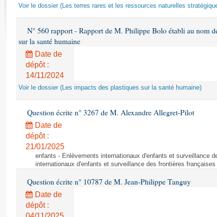
Rapports d'enquête
Voir le dossier (Les terres rares et les ressources naturelles stratégiqu
Rapports législatifs
Rapports sur l'application des lois
N° 560 rapport - Rapport de M. Philippe Bolo établi au nom de 
Baromètre de l’application des lois
sur la santé humaine
Date de
dépôt :
Dossiers législatifs
14/11/2024
Budget et sécurité sociale
Voir le dossier (Les impacts des plastiques sur la santé humaine)
Questions écrites et orales
Comptes rendus des débats
Question écrite n° 3267 de M. Alexandre Allegret-Pilot
Date de
dépôt :
21/01/2025
enfants - Enlèvements internationaux d'enfants et surveillance d
internationaux d'enfants et surveillance des frontières françaises
Question écrite n° 10787 de M. Jean-Philippe Tanguy
Date de
dépôt :
04/11/2025