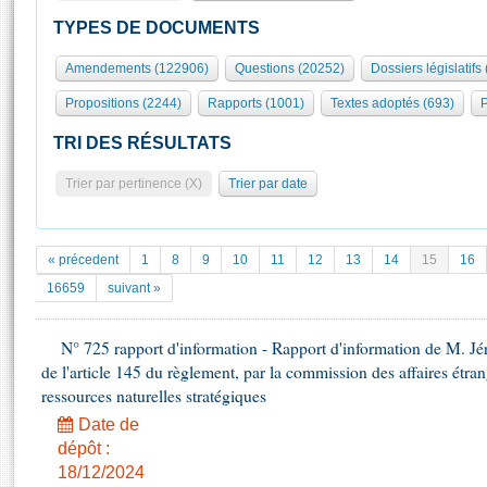
S'id
Présidence
Séance publique
Rôle et pouvoirs de l'Assemblée
Visiter l'Assemblée
TYPES DE DOCUMENTS
Fiches « Connaissance de l’Assemblée »
577 députés
Commissions et autres organes
Visite virtuelle du palais Bourbon
Amendements (122906)
Questions (20252)
Dossiers législatifs
Organisation de l'Assemblée
Groupes politiques
Europe et International
Assister à une séance
Mot
Propositions (2244)
Rapports (1001)
Textes adoptés (693)
P
Présidence
Conférence des Présidents
Bureau
Collège des Ques
Élections législatives
Contrôle et évaluation
Accès des chercheurs à l’Assemblée
TRI DES RÉSULTATS
Congrès
Les évènements
S'inscrire
Trier par pertinence (X)
Trier par date
Pétitions
Statistiques et chiffres clés
Transparence et déontologie
Vous n'ave
Patrimoine
E
Documents de référence
« précedent
1
8
9
10
11
12
13
14
15
16
La Bibliothèque
( Constitution | Règlement de l'Assemblée ... )
Documents parlementaires
16659
suivant »
Les archives
Projets de loi
Contacts et plan d'accès
N° 725 rapport d'information - Rapport d'information de M. J
Propositions de loi
Histoire
de l'article 145 du règlement, par la commission des affaires étrangè
Photos libres de droit
Amendements
Juniors
ressources naturelles stratégiques
Textes adoptés
Anciennes législatures
Date de
dépôt :
Liens vers les sites publics
Rapports d'information
18/12/2024