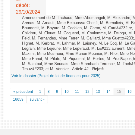
dépôt :
29/10/2024
Amendement de M. Lachaud, Mme Abomangoli, M. Alexandre, 
Arenas, M. Arnault, Mme Belouassa-Cherifi, M. Bernalicis, M. 
Boumertit, M. Boyard, M. Cadalen, M. Caron, M. Carri&#232;re
Chikirou, M. Clouet, M. Coquerel, M. Coulomme, M. Delogu, M
Feld, M. Fernandes, Mme Ferrer, M. Gaillard, Mme Guett&#23
Hignet, M. Kerbrat, M. Lahmar, M. Laisney, M. Le Coq, M. Le 
Legrain, Mme Lejeune, Mme Lepvraud, M. L&#233;aument, Mme
Maximi, Mme Mesmeur, Mme Manon Meunier, M. Nilor, Mme N
Mme Panot, M. Pilato, M. Piquemal, M. Portes, M. Prud&apos;h
M. Saintoul, Mme Soudais, Mme Stambach-Terrenoir, M. Tach&
Trouv&#233; et M. Vannier - Article 42 -
Rejeté
Voir le dossier (Projet de loi de finances pour 2025)
« précedent
1
8
9
10
11
12
13
14
15
16
16659
suivant »