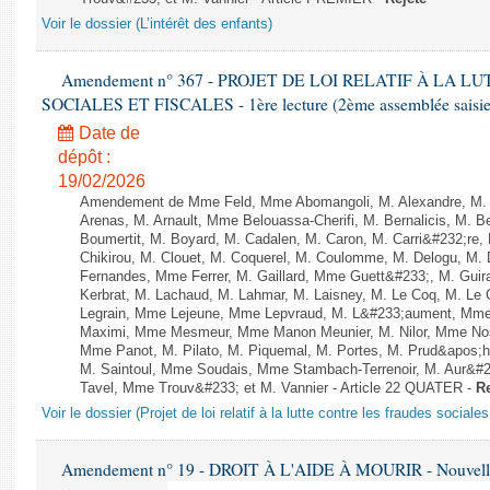
Voir le dossier (L’intérêt des enfants)
Amendement n° 367 - PROJET DE LOI RELATIF À LA 
SOCIALES ET FISCALES - 1ère lecture (2ème assemblée saisie)
Date de
dépôt :
19/02/2026
Amendement de Mme Feld, Mme Abomangoli, M. Alexandre, M.
Arenas, M. Arnault, Mme Belouassa-Cherifi, M. Bernalicis, M. 
Boumertit, M. Boyard, M. Cadalen, M. Caron, M. Carri&#232;re
Chikirou, M. Clouet, M. Coquerel, M. Coulomme, M. Delogu, M.
Fernandes, Mme Ferrer, M. Gaillard, Mme Guett&#233;, M. Gu
Kerbrat, M. Lachaud, M. Lahmar, M. Laisney, M. Le Coq, M. Le
Legrain, Mme Lejeune, Mme Lepvraud, M. L&#233;aument, Mme
Maximi, Mme Mesmeur, Mme Manon Meunier, M. Nilor, Mme N
Mme Panot, M. Pilato, M. Piquemal, M. Portes, M. Prud&apos;h
M. Saintoul, Mme Soudais, Mme Stambach-Terrenoir, M. Aur&#2
Tavel, Mme Trouv&#233; et M. Vannier - Article 22 QUATER -
Re
Voir le dossier (Projet de loi relatif à la lutte contre les fraudes sociales
Amendement n° 19 - DROIT À L'AIDE À MOURIR - Nouvelle 