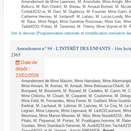
Rapports d'enquête
Amendement de Mme Laernoes, M. Amirshahi, Mme Arrighi, Mm
Belluco, M. Ben Cheikh, M. Biteau, M. Arnaud Bonnet, M. Nicol
Rapports législatifs
Corbi&#232;re, M. Davi, M. Duplessy, M. Fournier, Mme Garin,
Rapports sur l'application des lois
Catherine Hervieu, M. Iordanoff, M. Lahais, M. Lucas-Lundy, 
M. Raux, Mme Regol, Mme Sandrine Rousseau, Mme Sas, Mme
Baromètre de l’application des lois
Taill&#233;-Polian, M. Tavernier, M. Thierry, Mme Voynet et M. Ruf
Voir le dossier (Programmation nationale et simplification normative d
Dossiers législatifs
Budget et sécurité sociale
Amendement n° 94 - L’INTÉRÊT DES ENFANTS - 1ère lecture 
2365
Questions écrites et orales
Comptes rendus des débats
Date de
dépôt :
23/01/2026
Amendement de Mme Maximi, Mme Hamdane, Mme Abomangoli, 
Mme Amrani, M. Arenas, M. Arnault, Mme Belouassa-Cherifi, M. 
Bompard, M. Boumertit, M. Boyard, M. Cadalen, M. Caron, M. C
Mme Chikirou, M. Clouet, M. Coquerel, M. Coulomme, M. Delog
Mme Feld, M. Fernandes, Mme Ferrer, M. Gaillard, Mme Guett&
Kerbrat, M. Lachaud, M. Lahmar, M. Laisney, M. Le Coq, M. Le
Legrain, Mme Lejeune, Mme Lepvraud, M. L&#233;aument, Mme
Mesmeur, Mme Manon Meunier, M. Nilor, Mme Nosb&#233;, Mm
Pilato, M. Piquemal, M. Portes, M. Prud&apos;homme, M. Raten
Soudais, Mme Stambach-Terrenoir, M. Aur&#233;lien Tach&#233
Trouv&#233; et M. Vannier - Article PREMIER -
Rejeté