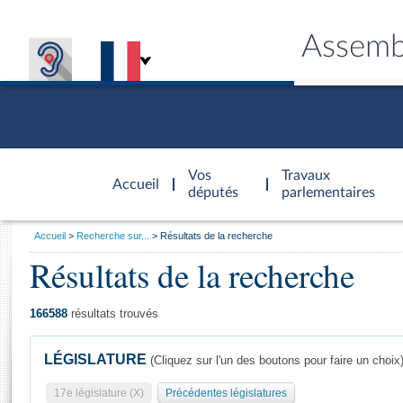
Assemb
Accèder à
la page
Vos
Travaux
Accueil
d'accueil
députés
parlementaires
Vous
Accueil
Recherche sur...
Résultats de la recherche
êtes
Résultats de la recherche
Général
ici
CONNEX
TRAVA
CONNA
DÉC
:
166588
résultats trouvés
LÉGISLATURE
(Cliquez sur l'un des boutons pour faire un choix
17e législature (X)
Précédentes législatures