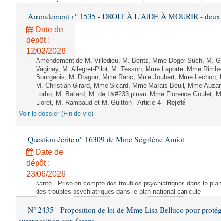
Amendement n° 1535 - DROIT À L'AIDE À MOURIR - deuxièm
Date de
dépôt :
12/02/2026
Amendement de M. Villedieu, M. Bentz, Mme Dogor-Such, M. G
Vaginay, M. Allegret-Pilot, M. Tesson, Mme Laporte, Mme Rimbe
Bourgeois, M. Dragon, Mme Ranc, Mme Joubert, Mme Lechon, M
M. Christian Girard, Mme Sicard, Mme Marais-Beuil, Mme Au
Lorho, M. Ballard, M. de L&#233;pinau, Mme Florence Goulet, 
Lioret, M. Rambaud et M. Guitton - Article 4 -
Rejeté
Voir le dossier (Fin de vie)
Question écrite n° 16309 de Mme Ségolène Amiot
Date de
dépôt :
23/06/2026
santé - Prise en compte des troubles psychiatriques dans le plan
des troubles psychiatriques dans le plan national canicule
N° 2435 - Proposition de loi de Mme Lisa Belluco pour protége
surexposition aux écrans