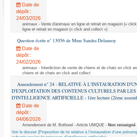
Rapports d'enquête
Date de
Rapports législatifs
dépôt :
Rapports sur l'application des lois
24/03/2026
Baromètre de l’application des lois
animaux - Vente d'animaux en ligne et retrait en magasin (« click
ligne et retrait en magasin (« click and collect »)
Question écrite n° 13056 de Mme Sandra Delannoy
Dossiers législatifs
Date de
Budget et sécurité sociale
dépôt :
Questions écrites et orales
24/02/2026
Comptes rendus des débats
animaux - Interdiction de vente de chiens et de chats en click and
chiens et de chats en click and collect
Amendement n° 24 - RELATIVE À L'INSTAURATION D'
D'EXPLOITATION DES CONTENUS CULTURELS PAR LES
D'INTELLIGENCE ARTIFICIELLE - 1ère lecture (2ème assemblé
Date de
dépôt :
04/06/2026
Amendement de M. Bothorel - Article UNIQUE -
Non renseigné
Voir le dossier (Proposition de loi relative à l’instauration d’une présom