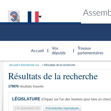
Assemb
Accèder à
la page
Vos
Travaux
Accueil
d'accueil
députés
parlementaires
Vous
Accueil
Recherche sur...
Résultats de la recherche
êtes
Résultats de la recherche
Général
ici
CONNEX
TRAVA
CONNA
DÉC
:
179876
résultats trouvés
LÉGISLATURE
(Cliquez sur l'un des boutons pour faire un choix
17e législature (X)
Précédentes législatures