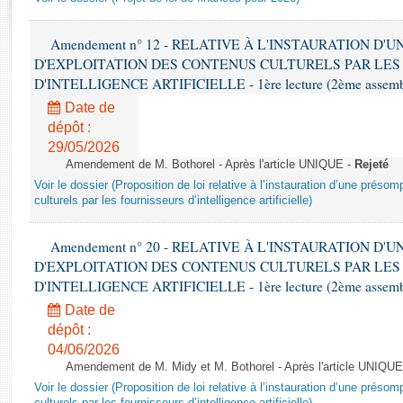
Rapports d'enquête
Rapports législatifs
Amendement n° 12 - RELATIVE À L'INSTAURATION D'
Rapports sur l'application des lois
D'EXPLOITATION DES CONTENUS CULTURELS PAR LES
Baromètre de l’application des lois
D'INTELLIGENCE ARTIFICIELLE - 1ère lecture (2ème assemblé
Date de
Dossiers législatifs
dépôt :
Budget et sécurité sociale
29/05/2026
Amendement de M. Bothorel - Après l'article UNIQUE -
Rejeté
Questions écrites et orales
Voir le dossier (Proposition de loi relative à l’instauration d’une présom
Comptes rendus des débats
culturels par les fournisseurs d’intelligence artificielle)
Amendement n° 20 - RELATIVE À L'INSTAURATION D'
D'EXPLOITATION DES CONTENUS CULTURELS PAR LES
D'INTELLIGENCE ARTIFICIELLE - 1ère lecture (2ème assemblé
Date de
dépôt :
04/06/2026
Amendement de M. Midy et M. Bothorel - Après l'article UNIQUE
Voir le dossier (Proposition de loi relative à l’instauration d’une présom