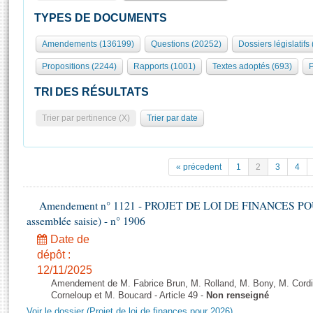
S'id
Présidence
Séance publique
Rôle et pouvoirs de l'Assemblée
Visiter l'Assemblée
TYPES DE DOCUMENTS
Fiches « Connaissance de l’Assemblée »
577 députés
Commissions et autres organes
Visite virtuelle du palais Bourbon
Amendements (136199)
Questions (20252)
Dossiers législatifs
Organisation de l'Assemblée
Groupes politiques
Europe et International
Assister à une séance
Mot
Propositions (2244)
Rapports (1001)
Textes adoptés (693)
P
Présidence
Conférence des Présidents
Bureau
Collège des Ques
Élections législatives
Contrôle et évaluation
Accès des chercheurs à l’Assemblée
TRI DES RÉSULTATS
Congrès
Les évènements
S'inscrire
Trier par pertinence (X)
Trier par date
Pétitions
Statistiques et chiffres clés
Transparence et déontologie
Vous n'ave
Patrimoine
E
Documents de référence
« précedent
1
2
3
4
La Bibliothèque
( Constitution | Règlement de l'Assemblée ... )
Documents parlementaires
Les archives
Amendement n° 1121 - PROJET DE LOI DE FINANCES POUR 2
Projets de loi
Contacts et plan d'accès
assemblée saisie) - n° 1906
Propositions de loi
Histoire
Photos libres de droit
Date de
Amendements
Juniors
dépôt :
Textes adoptés
12/11/2025
Anciennes législatures
Amendement de M. Fabrice Brun, M. Rolland, M. Bony, M. Cord
Liens vers les sites publics
Corneloup et M. Boucard - Article 49 -
Non renseigné
Rapports d'information
Voir le dossier (Projet de loi de finances pour 2026)