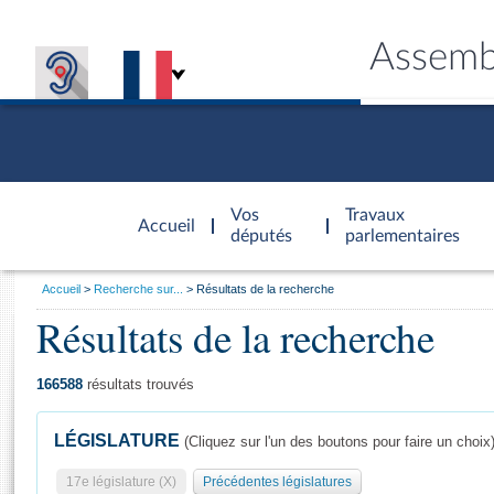
Assemb
Accèder à
la page
Vos
Travaux
Accueil
d'accueil
députés
parlementaires
Vous
Accueil
Recherche sur...
Résultats de la recherche
êtes
Résultats de la recherche
Général
ici
CONNEX
TRAVA
CONNA
DÉC
:
166588
résultats trouvés
LÉGISLATURE
(Cliquez sur l'un des boutons pour faire un choix
17e législature (X)
Précédentes législatures