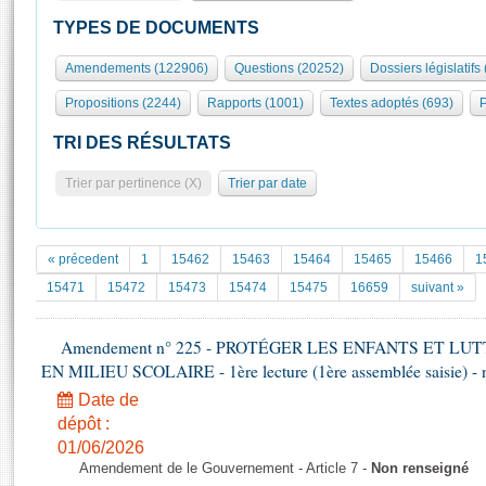
S'id
Présidence
Séance publique
Rôle et pouvoirs de l'Assemblée
Visiter l'Assemblée
TYPES DE DOCUMENTS
Fiches « Connaissance de l’Assemblée »
577 députés
Commissions et autres organes
Visite virtuelle du palais Bourbon
Amendements (122906)
Questions (20252)
Dossiers législatifs
Organisation de l'Assemblée
Groupes politiques
Europe et International
Assister à une séance
Mot
Propositions (2244)
Rapports (1001)
Textes adoptés (693)
P
Présidence
Conférence des Présidents
Bureau
Collège des Ques
Élections législatives
Contrôle et évaluation
Accès des chercheurs à l’Assemblée
TRI DES RÉSULTATS
Congrès
Les évènements
S'inscrire
Trier par pertinence (X)
Trier par date
Pétitions
Statistiques et chiffres clés
Transparence et déontologie
Vous n'ave
Patrimoine
E
Documents de référence
« précedent
1
15462
15463
15464
15465
15466
1
La Bibliothèque
( Constitution | Règlement de l'Assemblée ... )
Documents parlementaires
15471
15472
15473
15474
15475
16659
suivant »
Les archives
Projets de loi
Contacts et plan d'accès
Amendement n° 225 - PROTÉGER LES ENFANTS ET L
Propositions de loi
Histoire
EN MILIEU SCOLAIRE - 1ère lecture (1ère assemblée saisie) - 
Photos libres de droit
Amendements
Juniors
Date de
Textes adoptés
Anciennes législatures
dépôt :
01/06/2026
Liens vers les sites publics
Rapports d'information
Amendement de le Gouvernement - Article 7 -
Non renseigné