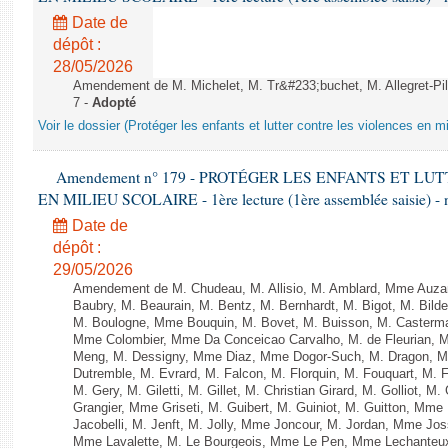
Date de
dépôt :
28/05/2026
Amendement de M. Michelet, M. Tr&#233;buchet, M. Allegret-Pil
7 -
Adopté
Voir le dossier (Protéger les enfants et lutter contre les violences en mi
Amendement n° 179 - PROTÉGER LES ENFANTS ET L
EN MILIEU SCOLAIRE - 1ère lecture (1ère assemblée saisie) - 
Date de
dépôt :
29/05/2026
Amendement de M. Chudeau, M. Allisio, M. Amblard, Mme Auza
Baubry, M. Beaurain, M. Bentz, M. Bernhardt, M. Bigot, M. Bilde
M. Boulogne, Mme Bouquin, M. Bovet, M. Buisson, M. Casterma
Mme Colombier, Mme Da Conceicao Carvalho, M. de Fleurian, 
Meng, M. Dessigny, Mme Diaz, Mme Dogor-Such, M. Dragon, M
Dutremble, M. Evrard, M. Falcon, M. Florquin, M. Fouquart, M.
M. Gery, M. Giletti, M. Gillet, M. Christian Girard, M. Golliot,
Grangier, Mme Griseti, M. Guibert, M. Guiniot, M. Guitton, Mm
Jacobelli, M. Jenft, M. Jolly, Mme Joncour, M. Jordan, Mme J
Mme Lavalette, M. Le Bourgeois, Mme Le Pen, Mme Lechante