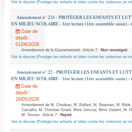
Rapports d'enquête
Voir le dossier (Protéger les enfants et lutter contre les violences en mi
Rapports législatifs
Rapports sur l'application des lois
Amendement n° 224 - PROTÉGER LES ENFANTS ET L
EN MILIEU SCOLAIRE - 1ère lecture (1ère assemblée saisie) - 
Baromètre de l’application des lois
Date de
dépôt :
Dossiers législatifs
01/06/2026
Budget et sécurité sociale
Amendement de le Gouvernement - Article 7 -
Non renseigné
Questions écrites et orales
Voir le dossier (Protéger les enfants et lutter contre les violences en mi
Comptes rendus des débats
Amendement n° 22 - PROTÉGER LES ENFANTS ET LU
EN MILIEU SCOLAIRE - 1ère lecture (1ère assemblée saisie) - 
Date de
dépôt :
28/05/2026
Amendement de M. Chudeau, M. Ballard, M. Beaurain, M. Bilde
Carvalho, M. Christian Girard, Mme Joncour, Mme Joubert, M. 
M. Tesson - Article 7 -
Rejeté
Voir le dossier (Protéger les enfants et lutter contre les violences en mi