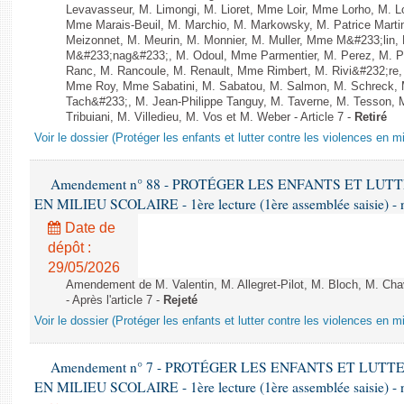
Levavasseur, M. Limongi, M. Lioret, Mme Loir, Mme Lorho, M. Lo
Mme Marais-Beuil, M. Marchio, M. Markowsky, M. Patrice Marti
Meizonnet, M. Meurin, M. Monnier, M. Muller, Mme M&#233;li
M&#233;nag&#233;, M. Odoul, Mme Parmentier, M. Perez, M. P
Ranc, M. Rancoule, M. Renault, Mme Rimbert, M. Rivi&#232;re
Mme Roy, Mme Sabatini, M. Sabatou, M. Salmon, M. Schreck,
Tach&#233;, M. Jean-Philippe Tanguy, M. Taverne, M. Tesson, M
Tribuiani, M. Villedieu, M. Vos et M. Weber - Article 7 -
Retiré
Voir le dossier (Protéger les enfants et lutter contre les violences en mi
Amendement n° 88 - PROTÉGER LES ENFANTS ET LU
EN MILIEU SCOLAIRE - 1ère lecture (1ère assemblée saisie) - 
Date de
dépôt :
29/05/2026
Amendement de M. Valentin, M. Allegret-Pilot, M. Bloch, M. Cha
- Après l'article 7 -
Rejeté
Voir le dossier (Protéger les enfants et lutter contre les violences en mi
Amendement n° 7 - PROTÉGER LES ENFANTS ET LUT
EN MILIEU SCOLAIRE - 1ère lecture (1ère assemblée saisie) - 