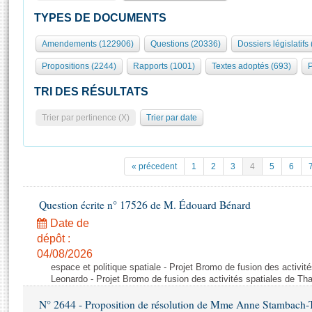
S'id
Présidence
Séance publique
Rôle et pouvoirs de l'Assemblée
Visiter l'Assemblée
TYPES DE DOCUMENTS
Fiches « Connaissance de l’Assemblée »
577 députés
Commissions et autres organes
Visite virtuelle du palais Bourbon
Amendements (122906)
Questions (20336)
Dossiers législatifs
Organisation de l'Assemblée
Groupes politiques
Europe et International
Assister à une séance
Mot
Propositions (2244)
Rapports (1001)
Textes adoptés (693)
P
Présidence
Conférence des Présidents
Bureau
Collège des Ques
Élections législatives
Contrôle et évaluation
Accès des chercheurs à l’Assemblée
TRI DES RÉSULTATS
Congrès
Les évènements
S'inscrire
Trier par pertinence (X)
Trier par date
Pétitions
Statistiques et chiffres clés
Transparence et déontologie
Vous n'ave
Patrimoine
E
Documents de référence
« précedent
1
2
3
4
5
6
La Bibliothèque
( Constitution | Règlement de l'Assemblée ... )
Documents parlementaires
Les archives
Question écrite n° 17526 de M. Édouard Bénard
Projets de loi
Contacts et plan d'accès
Date de
Propositions de loi
Histoire
Photos libres de droit
dépôt :
Amendements
Juniors
04/08/2026
Textes adoptés
espace et politique spatiale - Projet Bromo de fusion des activit
Anciennes législatures
Leonardo - Projet Bromo de fusion des activités spatiales de Tha
Liens vers les sites publics
Rapports d'information
N° 2644 - Proposition de résolution de Mme Anne Stambach-Ter