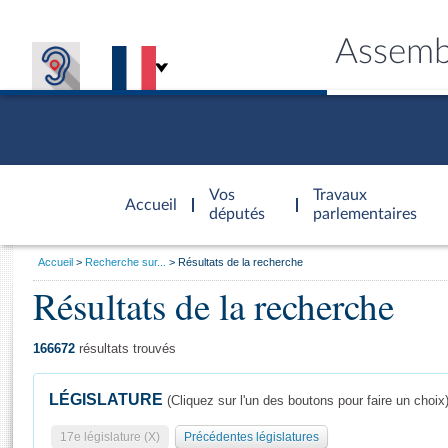
Assemb
Accèder à
la page
Vos
Travaux
Accueil
d'accueil
députés
parlementaires
Vous
Accueil
Recherche sur...
Résultats de la recherche
êtes
Résultats de la recherche
Général
ici
CONNEX
TRAVA
CONNA
DÉC
:
166672
résultats trouvés
LÉGISLATURE
(Cliquez sur l'un des boutons pour faire un choix
17e législature (X)
Précédentes législatures