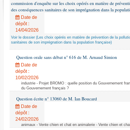
Rapports d'enquête
commission d'enquête sur les choix opérés en matière de préventi
Rapports législatifs
des conséquences sanitaires de son imprégnation dans la populati
Rapports sur l'application des lois
Date de
Baromètre de l’application des lois
dépôt :
14/04/2026
Voir le dossier (Les choix opérés en matière de prévention de la poll
Dossiers législatifs
sanitaires de son imprégnation dans la population française)
Budget et sécurité sociale
Questions écrites et orales
Question orale sans débat n° 616 de M. Arnaud Simion
Comptes rendus des débats
Date de
dépôt :
10/02/2026
industrie - Projet BROMO : quelle position du Gouvernement fran
du Gouvernement français ?
Question écrite n° 13060 de M. Ian Boucard
Date de
dépôt :
24/02/2026
animaux - Vente chien et chat en animalerie - Vente chien et cha