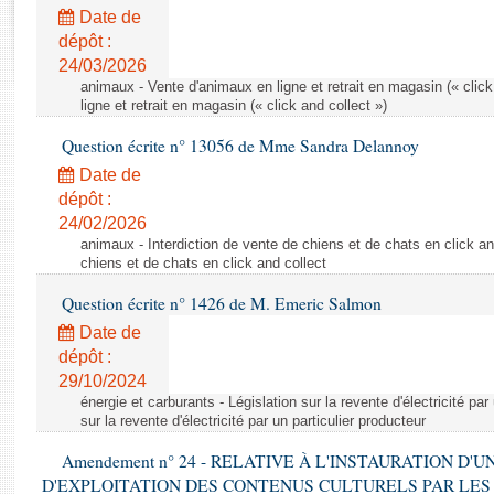
Rapports d'enquête
Date de
Rapports législatifs
dépôt :
Rapports sur l'application des lois
24/03/2026
Baromètre de l’application des lois
animaux - Vente d'animaux en ligne et retrait en magasin (« click
ligne et retrait en magasin (« click and collect »)
Question écrite n° 13056 de Mme Sandra Delannoy
Dossiers législatifs
Date de
Budget et sécurité sociale
dépôt :
Questions écrites et orales
24/02/2026
Comptes rendus des débats
animaux - Interdiction de vente de chiens et de chats en click and
chiens et de chats en click and collect
Question écrite n° 1426 de M. Emeric Salmon
Date de
dépôt :
29/10/2024
énergie et carburants - Législation sur la revente d'électricité par
sur la revente d'électricité par un particulier producteur
Amendement n° 24 - RELATIVE À L'INSTAURATION D'
D'EXPLOITATION DES CONTENUS CULTURELS PAR LES