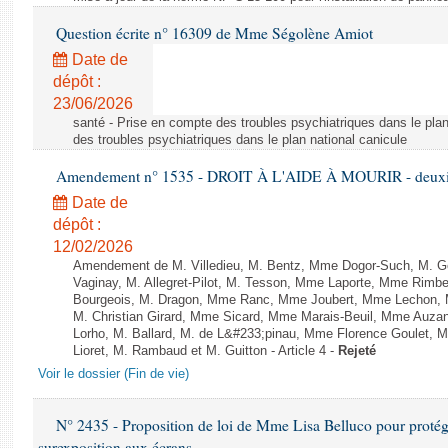
Question écrite n° 16309 de Mme Ségolène Amiot
Date de
dépôt :
23/06/2026
santé - Prise en compte des troubles psychiatriques dans le plan
des troubles psychiatriques dans le plan national canicule
Amendement n° 1535 - DROIT À L'AIDE À MOURIR - deuxièm
Date de
dépôt :
12/02/2026
Amendement de M. Villedieu, M. Bentz, Mme Dogor-Such, M. G
Vaginay, M. Allegret-Pilot, M. Tesson, Mme Laporte, Mme Rimbe
Bourgeois, M. Dragon, Mme Ranc, Mme Joubert, Mme Lechon, M
M. Christian Girard, Mme Sicard, Mme Marais-Beuil, Mme Au
Lorho, M. Ballard, M. de L&#233;pinau, Mme Florence Goulet, 
Lioret, M. Rambaud et M. Guitton - Article 4 -
Rejeté
Voir le dossier (Fin de vie)
N° 2435 - Proposition de loi de Mme Lisa Belluco pour protége
surexposition aux écrans