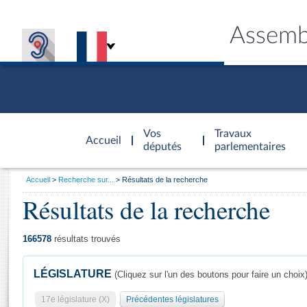
Assemb
Accèder à
la page
Vos
Travaux
Accueil
d'accueil
députés
parlementaires
Vous
Accueil
Recherche sur...
Résultats de la recherche
êtes
Résultats de la recherche
Général
ici
CONNEX
TRAVA
CONNA
DÉC
:
166578
résultats trouvés
LÉGISLATURE
(Cliquez sur l'un des boutons pour faire un choix
17e législature (X)
Précédentes législatures