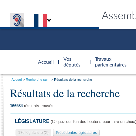
Assemb
Accèder à
la page
Vos
Travaux
Accueil
d'accueil
députés
parlementaires
Vous
Accueil
Recherche sur...
Résultats de la recherche
êtes
Résultats de la recherche
Général
ici
CONNEX
TRAVA
CONNA
DÉC
:
166584
résultats trouvés
LÉGISLATURE
(Cliquez sur l'un des boutons pour faire un choix
17e législature (X)
Précédentes législatures