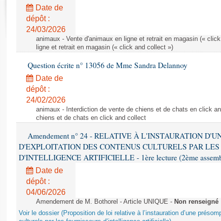
Rapports d'enquête
Date de
Rapports législatifs
dépôt :
Rapports sur l'application des lois
24/03/2026
Baromètre de l’application des lois
animaux - Vente d'animaux en ligne et retrait en magasin (« click
ligne et retrait en magasin (« click and collect »)
Question écrite n° 13056 de Mme Sandra Delannoy
Dossiers législatifs
Date de
Budget et sécurité sociale
dépôt :
Questions écrites et orales
24/02/2026
Comptes rendus des débats
animaux - Interdiction de vente de chiens et de chats en click and
chiens et de chats en click and collect
Amendement n° 24 - RELATIVE À L'INSTAURATION D'
D'EXPLOITATION DES CONTENUS CULTURELS PAR LES
D'INTELLIGENCE ARTIFICIELLE - 1ère lecture (2ème assemblé
Date de
dépôt :
04/06/2026
Amendement de M. Bothorel - Article UNIQUE -
Non renseigné
Voir le dossier (Proposition de loi relative à l’instauration d’une présom