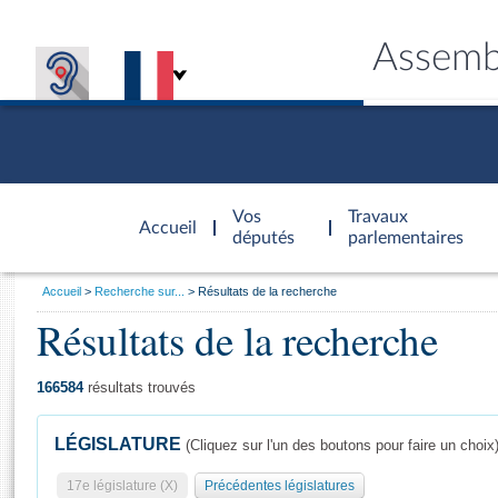
Assemb
Accèder à
la page
Vos
Travaux
Accueil
d'accueil
députés
parlementaires
Vous
Accueil
Recherche sur...
Résultats de la recherche
êtes
Résultats de la recherche
Général
ici
CONNEX
TRAVA
CONNA
DÉC
:
166584
résultats trouvés
LÉGISLATURE
(Cliquez sur l'un des boutons pour faire un choix
17e législature (X)
Précédentes législatures