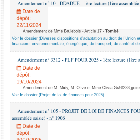
Rapports d'enquête
Amendement n° 10 - DDADUE - 1ère lecture (1ère assemblée s
Rapports législatifs
Date de
Rapports sur l'application des lois
dépôt :
22/11/2024
Baromètre de l’application des lois
Amendement de Mme Brulebois - Article 17 -
Tombé
Voir le dossier (Diverses dispositions d’adaptation au droit de l’Unio
Dossiers législatifs
financière, environnementale, énergétique, de transport, de santé et de
Budget et sécurité sociale
Questions écrites et orales
Amendement n° 3312 - PLF POUR 2025 - 1ère lecture (1ère as
Comptes rendus des débats
Date de
dépôt :
19/10/2024
Amendement de M. Midy, M. Olive et Mme Olivia Gr&#233;goire - 
Voir le dossier (Projet de loi de finances pour 2025)
Amendement n° 105 - PROJET DE LOI DE FINANCES POUR 20
assemblée saisie) - n° 1906
Date de
dépôt :
30/10/2025