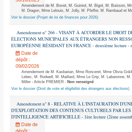
Amendement de M. Bovet, M. Guiniot, M. Bigot, M. Buisson, Mm
M. Dragon, Mme Lelouis, M. Jolly, M. Pfeffer, M. Rambaud et Mm
Voir le dossier (Projet de loi de finances pour 2026)
Amendement n° 266 - VISANT À ACCORDER LE DROIT D
ÉLECTIONS MUNICIPALES AUX ÉTRANGERS NON RESSO
EUROPÉENNE RÉSIDANT EN FRANCE - deuxième lecture - n
Date de
dépôt :
09/02/2026
Amendement de M. Kasbarian, Mme Ronceret, Mme Olivia Gr&#2
Lebec, M. Rodwell, M. Maillard, Mme Le Grip, M. Labaronne, 
Miller - Article PREMIER -
Non renseigné
Voir le dossier (Droit de vote et éligibilité des étrangers aux élections)
Amendement n° 8 - RELATIVE À L'INSTAURATION D'
D'EXPLOITATION DES CONTENUS CULTURELS PAR LES
D'INTELLIGENCE ARTIFICIELLE - 1ère lecture (2ème assemblé
Date de
dépôt :