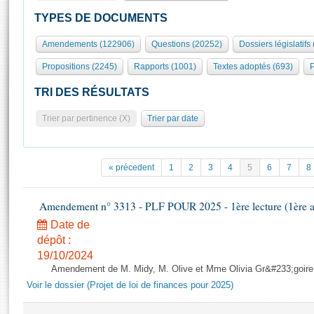
S'id
Présidence
Séance publique
Rôle et pouvoirs de l'Assemblée
Visiter l'Assemblée
TYPES DE DOCUMENTS
Fiches « Connaissance de l’Assemblée »
577 députés
Commissions et autres organes
Visite virtuelle du palais Bourbon
Amendements (122906)
Questions (20252)
Dossiers législatifs
Organisation de l'Assemblée
Groupes politiques
Europe et International
Assister à une séance
Mot
Propositions (2245)
Rapports (1001)
Textes adoptés (693)
P
Présidence
Conférence des Présidents
Bureau
Collège des Ques
Élections législatives
Contrôle et évaluation
Accès des chercheurs à l’Assemblée
TRI DES RÉSULTATS
Congrès
Les évènements
S'inscrire
Trier par pertinence (X)
Trier par date
Pétitions
Statistiques et chiffres clés
Transparence et déontologie
Vous n'ave
Patrimoine
E
Documents de référence
« précedent
1
2
3
4
5
6
7
8
La Bibliothèque
( Constitution | Règlement de l'Assemblée ... )
Documents parlementaires
Les archives
Amendement n° 3313 - PLF POUR 2025 - 1ère lecture (1ère as
Projets de loi
Contacts et plan d'accès
Date de
Propositions de loi
Histoire
Photos libres de droit
dépôt :
Amendements
Juniors
19/10/2024
Textes adoptés
Amendement de M. Midy, M. Olive et Mme Olivia Gr&#233;goire - 
Anciennes législatures
Voir le dossier (Projet de loi de finances pour 2025)
Liens vers les sites publics
Rapports d'information