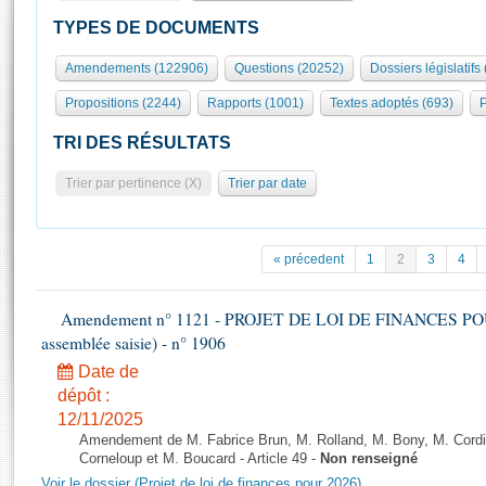
S'id
Présidence
Séance publique
Rôle et pouvoirs de l'Assemblée
Visiter l'Assemblée
TYPES DE DOCUMENTS
Fiches « Connaissance de l’Assemblée »
577 députés
Commissions et autres organes
Visite virtuelle du palais Bourbon
Amendements (122906)
Questions (20252)
Dossiers législatifs
Organisation de l'Assemblée
Groupes politiques
Europe et International
Assister à une séance
Mot
Propositions (2244)
Rapports (1001)
Textes adoptés (693)
P
Présidence
Conférence des Présidents
Bureau
Collège des Ques
Élections législatives
Contrôle et évaluation
Accès des chercheurs à l’Assemblée
TRI DES RÉSULTATS
Congrès
Les évènements
S'inscrire
Trier par pertinence (X)
Trier par date
Pétitions
Statistiques et chiffres clés
Transparence et déontologie
Vous n'ave
Patrimoine
E
Documents de référence
« précedent
1
2
3
4
La Bibliothèque
( Constitution | Règlement de l'Assemblée ... )
Documents parlementaires
Les archives
Amendement n° 1121 - PROJET DE LOI DE FINANCES POUR 2
Projets de loi
Contacts et plan d'accès
assemblée saisie) - n° 1906
Propositions de loi
Histoire
Photos libres de droit
Date de
Amendements
Juniors
dépôt :
Textes adoptés
12/11/2025
Anciennes législatures
Amendement de M. Fabrice Brun, M. Rolland, M. Bony, M. Cord
Liens vers les sites publics
Corneloup et M. Boucard - Article 49 -
Non renseigné
Rapports d'information
Voir le dossier (Projet de loi de finances pour 2026)