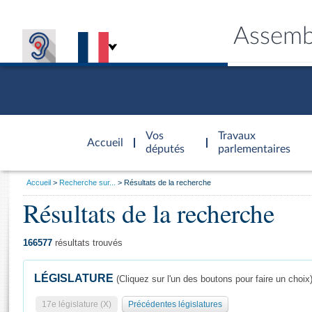
Assemb
Accèder à
la page
Vos
Travaux
Accueil
d'accueil
députés
parlementaires
Vous
Accueil
Recherche sur...
Résultats de la recherche
êtes
Résultats de la recherche
Général
ici
CONNEX
TRAVA
CONNA
DÉC
:
166577
résultats trouvés
LÉGISLATURE
(Cliquez sur l'un des boutons pour faire un choix
17e législature (X)
Précédentes législatures