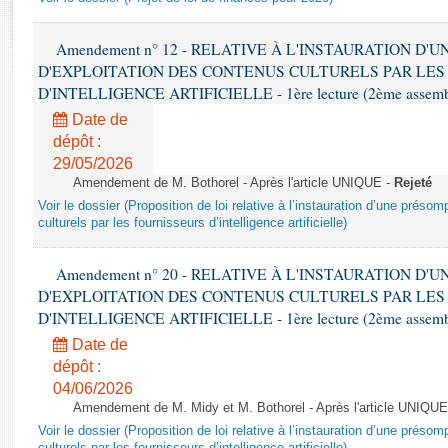
Rapports d'enquête
Rapports législatifs
Amendement n° 12 - RELATIVE À L'INSTAURATION D'
Rapports sur l'application des lois
D'EXPLOITATION DES CONTENUS CULTURELS PAR LES
Baromètre de l’application des lois
D'INTELLIGENCE ARTIFICIELLE - 1ère lecture (2ème assemblé
Date de
Dossiers législatifs
dépôt :
Budget et sécurité sociale
29/05/2026
Amendement de M. Bothorel - Après l'article UNIQUE -
Rejeté
Questions écrites et orales
Voir le dossier (Proposition de loi relative à l’instauration d’une présom
Comptes rendus des débats
culturels par les fournisseurs d’intelligence artificielle)
Amendement n° 20 - RELATIVE À L'INSTAURATION D'
D'EXPLOITATION DES CONTENUS CULTURELS PAR LES
D'INTELLIGENCE ARTIFICIELLE - 1ère lecture (2ème assemblé
Date de
dépôt :
04/06/2026
Amendement de M. Midy et M. Bothorel - Après l'article UNIQUE
Voir le dossier (Proposition de loi relative à l’instauration d’une présom