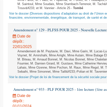
Mme Panot, M. Pilato, M. Piquemal, M. Portes, M. Prud&apos;h
M. Saintoul, Mme Soudais, Mme Stambach-Terrenoir, M. Tach&
Trouv&#233; et M. Vannier - Article 25 -
Tombé
Voir le dossier (Diverses dispositions d’adaptation au droit de l’Unio
financière, environnementale, énergétique, de transport, de santé et de
Amendement n° 129 - PLFSS POUR 2025 - Nouvelle Lecture 
Date de
dépôt :
22/01/2025
Amendement de M. Peytavie, M. Davi, Mme Garin, M. Lucas-L
Voynet, M. Amirshahi, Mme Arrighi, Mme Autain, Mme Balage El
M. Biteau, M. Arnaud Bonnet, M. Nicolas Bonnet, Mme Chatelain
Fournier, M. Damien Girard, M. Gustave, Mme Catherine Hervieu
Lahais, Mme Ozenne, Mme Pochon, M. Raux, Mme Regol, M. Th
Sebaihi, Mme Simonnet, Mme Taill&#233;-Polian et M. Tavernier 
Voir le dossier (Projet de loi de financement de la sécurité sociale pou
Amendement n° 933 - PLF POUR 2025 - 1ère lecture (1ère ass
Date de
dépôt :
01/11/2024