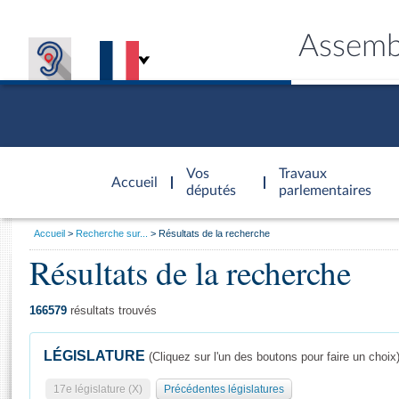
Assemb
Accèder à
la page
Vos
Travaux
Accueil
d'accueil
députés
parlementaires
Vous
Accueil
Recherche sur...
Résultats de la recherche
êtes
Résultats de la recherche
Général
ici
CONNEX
TRAVA
CONNA
DÉC
:
166579
résultats trouvés
LÉGISLATURE
(Cliquez sur l'un des boutons pour faire un choix
17e législature (X)
Précédentes législatures