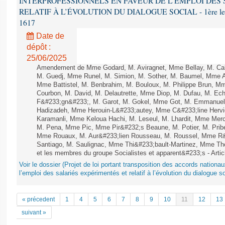
INTERPROFESSIONNELS EN FAVEUR DE L’EMPLOI DES
RELATIF À L’ÉVOLUTION DU DIALOGUE SOCIAL - 1ère lecture
1617
Date de
dépôt :
25/06/2025
Amendement de Mme Godard, M. Aviragnet, Mme Bellay, M. Cal
M. Guedj, Mme Runel, M. Simion, M. Sother, M. Baumel, Mme A
Mme Battistel, M. Benbrahim, M. Bouloux, M. Philippe Brun, Mm
Courbon, M. David, M. Delautrette, Mme Diop, M. Dufau, M. Ech
F&#233;gn&#233;, M. Garot, M. Gokel, Mme Got, M. Emmanuel
Hadizadeh, Mme Herouin-L&#233;autey, Mme C&#233;line Herv
Karamanli, Mme Keloua Hachi, M. Leseul, M. Lhardit, Mme Mercie
M. Pena, Mme Pic, Mme Pir&#232;s Beaune, M. Potier, M. Prib
Mme Rouaux, M. Aur&#233;lien Rousseau, M. Roussel, Mme R&
Santiago, M. Saulignac, Mme Thi&#233;bault-Martinez, Mme Thom
et les membres du groupe Socialistes et apparent&#233;s - Artic
Voir le dossier (Projet de loi portant transposition des accords nationa
l’emploi des salariés expérimentés et relatif à l’évolution du dialogue so
« précedent
1
4
5
6
7
8
9
10
11
12
13
suivant »