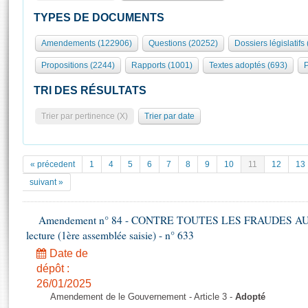
S'id
Présidence
Séance publique
Rôle et pouvoirs de l'Assemblée
Visiter l'Assemblée
TYPES DE DOCUMENTS
Fiches « Connaissance de l’Assemblée »
577 députés
Commissions et autres organes
Visite virtuelle du palais Bourbon
Amendements (122906)
Questions (20252)
Dossiers législatifs
Organisation de l'Assemblée
Groupes politiques
Europe et International
Assister à une séance
Mot
Propositions (2244)
Rapports (1001)
Textes adoptés (693)
P
Présidence
Conférence des Présidents
Bureau
Collège des Ques
Élections législatives
Contrôle et évaluation
Accès des chercheurs à l’Assemblée
TRI DES RÉSULTATS
Congrès
Les évènements
S'inscrire
Trier par pertinence (X)
Trier par date
Pétitions
Statistiques et chiffres clés
Transparence et déontologie
Vous n'ave
Patrimoine
E
Documents de référence
« précedent
1
4
5
6
7
8
9
10
11
12
13
La Bibliothèque
( Constitution | Règlement de l'Assemblée ... )
Documents parlementaires
suivant »
Les archives
Projets de loi
Contacts et plan d'accès
Amendement n° 84 - CONTRE TOUTES LES FRAUDES AU
Propositions de loi
Histoire
lecture (1ère assemblée saisie) - n° 633
Photos libres de droit
Amendements
Juniors
Date de
Textes adoptés
Anciennes législatures
dépôt :
26/01/2025
Liens vers les sites publics
Rapports d'information
Amendement de le Gouvernement - Article 3 -
Adopté