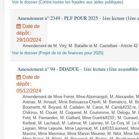
Rapports d'enquête
Voir le dossier (Contre toutes les fraudes aux aides publiques)
Rapports législatifs
Rapports sur l'application des lois
Amendement n° 2349 - PLF POUR 2025 - 1ère lecture (1ère as
Baromètre de l’application des lois
Date de
dépôt :
29/10/2024
Dossiers législatifs
Amendement de M. Viry, M. Bataille et M. Castellani - Article 42
Budget et sécurité sociale
Voir le dossier (Projet de loi de finances pour 2025)
Questions écrites et orales
Comptes rendus des débats
Amendement n° 94 - DDADUE - 1ère lecture (1ère assemblée s
Date de
dépôt :
05/12/2024
Amendement de Mme Ferrer, Mme Abomangoli, M. Alexandre, 
Arenas, M. Arnault, Mme Belouassa-Cherifi, M. Bernalicis, M. 
Boumertit, M. Boyard, M. Cadalen, M. Caron, M. Carri&#232;re
Chikirou, M. Clouet, M. Coquerel, M. Coulomme, M. Delogu, M
Feld, M. Fernandes, M. Gaillard, Mme Guett&#233;, M. Guira
Kerbrat, M. Lachaud, M. Lahmar, M. Laisney, M. Le Coq, M. Le
Legrain, Mme Lejeune, Mme Lepvraud, M. L&#233;aument, Mme
Maximi, Mme Mesmeur, Mme Manon Meunier, M. Nilor, Mme N