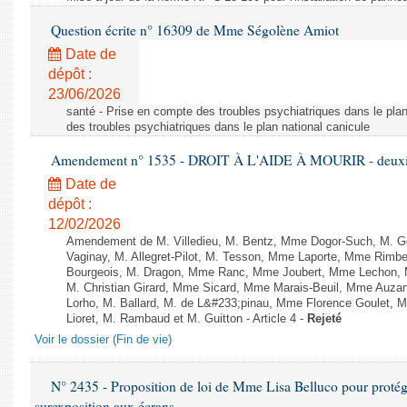
Question écrite n° 16309 de Mme Ségolène Amiot
Date de
dépôt :
23/06/2026
santé - Prise en compte des troubles psychiatriques dans le plan
des troubles psychiatriques dans le plan national canicule
Amendement n° 1535 - DROIT À L'AIDE À MOURIR - deuxièm
Date de
dépôt :
12/02/2026
Amendement de M. Villedieu, M. Bentz, Mme Dogor-Such, M. G
Vaginay, M. Allegret-Pilot, M. Tesson, Mme Laporte, Mme Rimbe
Bourgeois, M. Dragon, Mme Ranc, Mme Joubert, Mme Lechon, M
M. Christian Girard, Mme Sicard, Mme Marais-Beuil, Mme Au
Lorho, M. Ballard, M. de L&#233;pinau, Mme Florence Goulet, 
Lioret, M. Rambaud et M. Guitton - Article 4 -
Rejeté
Voir le dossier (Fin de vie)
N° 2435 - Proposition de loi de Mme Lisa Belluco pour protége
surexposition aux écrans