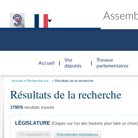
Assemb
Accèder à
la page
Vos
Travaux
Accueil
d'accueil
députés
parlementaires
Vous
Accueil
Recherche sur...
Résultats de la recherche
êtes
Résultats de la recherche
Général
ici
CONNEX
TRAVA
CONNA
DÉC
:
179876
résultats trouvés
LÉGISLATURE
(Cliquez sur l'un des boutons pour faire un choix
17e législature (X)
Précédentes législatures