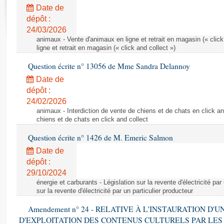
Rapports d'enquête
Date de
Rapports législatifs
dépôt :
Rapports sur l'application des lois
24/03/2026
Baromètre de l’application des lois
animaux - Vente d'animaux en ligne et retrait en magasin (« click
ligne et retrait en magasin (« click and collect »)
Question écrite n° 13056 de Mme Sandra Delannoy
Dossiers législatifs
Date de
Budget et sécurité sociale
dépôt :
Questions écrites et orales
24/02/2026
Comptes rendus des débats
animaux - Interdiction de vente de chiens et de chats en click and
chiens et de chats en click and collect
Question écrite n° 1426 de M. Emeric Salmon
Date de
dépôt :
29/10/2024
énergie et carburants - Législation sur la revente d'électricité par
sur la revente d'électricité par un particulier producteur
Amendement n° 24 - RELATIVE À L'INSTAURATION D'
D'EXPLOITATION DES CONTENUS CULTURELS PAR LES