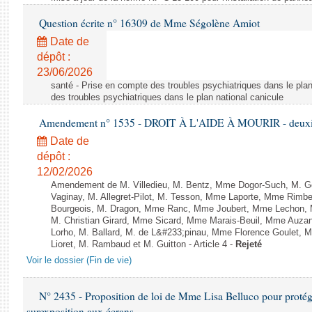
Question écrite n° 16309 de Mme Ségolène Amiot
Date de
dépôt :
23/06/2026
santé - Prise en compte des troubles psychiatriques dans le plan
des troubles psychiatriques dans le plan national canicule
Amendement n° 1535 - DROIT À L'AIDE À MOURIR - deuxièm
Date de
dépôt :
12/02/2026
Amendement de M. Villedieu, M. Bentz, Mme Dogor-Such, M. G
Vaginay, M. Allegret-Pilot, M. Tesson, Mme Laporte, Mme Rimbe
Bourgeois, M. Dragon, Mme Ranc, Mme Joubert, Mme Lechon, M
M. Christian Girard, Mme Sicard, Mme Marais-Beuil, Mme Au
Lorho, M. Ballard, M. de L&#233;pinau, Mme Florence Goulet, 
Lioret, M. Rambaud et M. Guitton - Article 4 -
Rejeté
Voir le dossier (Fin de vie)
N° 2435 - Proposition de loi de Mme Lisa Belluco pour protége
surexposition aux écrans