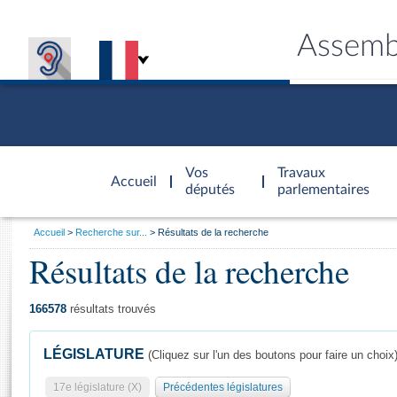
Assemb
Accèder à
la page
Vos
Travaux
Accueil
d'accueil
députés
parlementaires
Vous
Accueil
Recherche sur...
Résultats de la recherche
êtes
Résultats de la recherche
Général
ici
CONNEX
TRAVA
CONNA
DÉC
:
166578
résultats trouvés
LÉGISLATURE
(Cliquez sur l'un des boutons pour faire un choix
17e législature (X)
Précédentes législatures