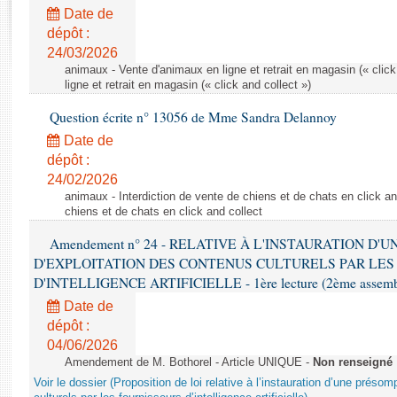
Rapports d'enquête
Date de
Rapports législatifs
dépôt :
Rapports sur l'application des lois
24/03/2026
Baromètre de l’application des lois
animaux - Vente d'animaux en ligne et retrait en magasin (« click
ligne et retrait en magasin (« click and collect »)
Question écrite n° 13056 de Mme Sandra Delannoy
Dossiers législatifs
Date de
Budget et sécurité sociale
dépôt :
Questions écrites et orales
24/02/2026
Comptes rendus des débats
animaux - Interdiction de vente de chiens et de chats en click and
chiens et de chats en click and collect
Amendement n° 24 - RELATIVE À L'INSTAURATION D'
D'EXPLOITATION DES CONTENUS CULTURELS PAR LES
D'INTELLIGENCE ARTIFICIELLE - 1ère lecture (2ème assemblé
Date de
dépôt :
04/06/2026
Amendement de M. Bothorel - Article UNIQUE -
Non renseigné
Voir le dossier (Proposition de loi relative à l’instauration d’une présom